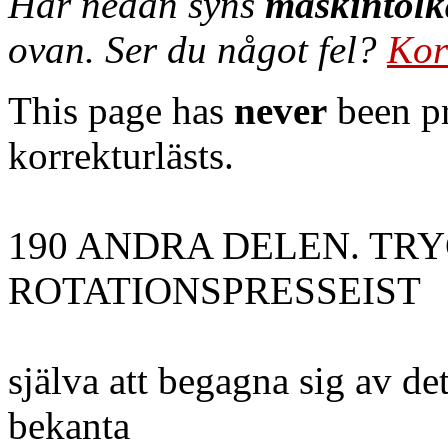
Här nedan syns
maskintolk
ovan. Ser du något fel?
Kor
This page has
never
been pr
korrekturlästs.
190 ANDRA DELEN. TR
ROTATIONSPRESSEIST
själva att begagna sig av det
bekanta