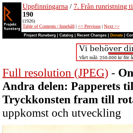
Uppfinningarna
/
7. Från runristning ti
190
(1926)
Table of Contents / Innehåll
|
<< Previous
|
Next >>
Project Runeberg
|
Catalog
|
Recent Changes
|
Donate
|
Co
Full resolution (JPEG)
-
On
Andra delen: Papperets ti
Tryckkonsten fram till ro
uppkomst och utveckling