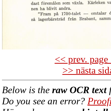
<< prev. page 
>> nästa si
Below is the
raw OCR text
f
Do you see an error?
Proof