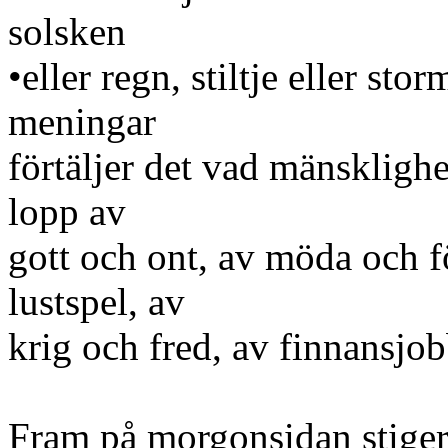
solsken
•eller regn, stiltje eller sto
meningar
förtäljer det vad mänsklighe
lopp av
gott och ont, av möda och fö
lustspel, av
krig och fred, av finnansjobb
Fram på morgonsidan stiger 