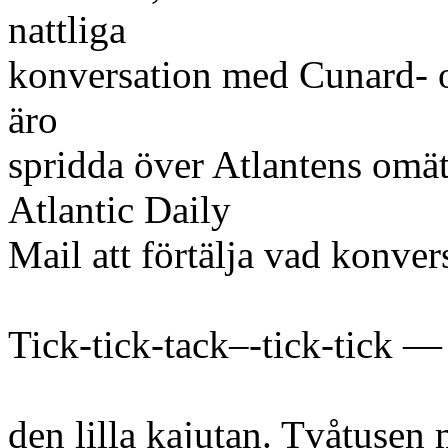
nattliga
konversation med Cunard- oc
äro
spridda över Atlantens omä
Atlantic Daily
Mail att förtälja vad konver
Tick-tick-tack–-tick-tick — 
den lilla kajutan. Tvåtusen