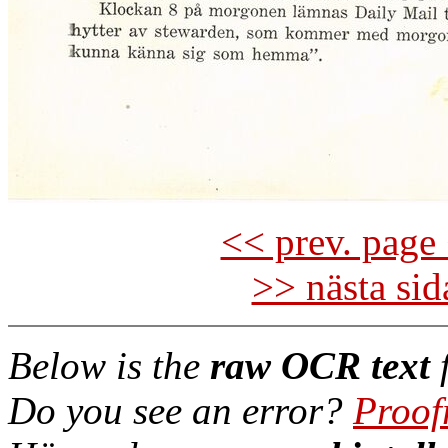
<< prev. page 
>> nästa si
Below is the
raw OCR text
f
Do you see an error?
Proof