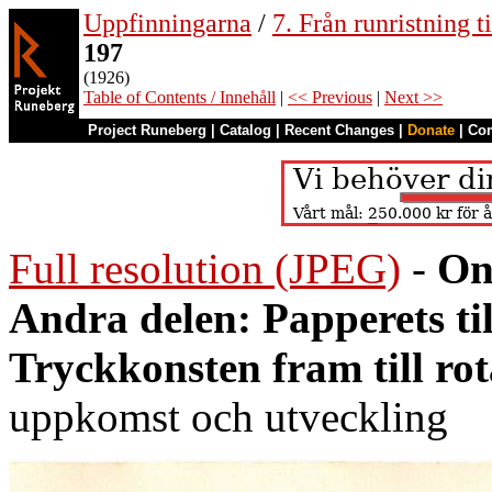
Uppfinningarna
/
7. Från runristning ti
197
(1926)
Table of Contents / Innehåll
|
<< Previous
|
Next >>
Project Runeberg
|
Catalog
|
Recent Changes
|
Donate
|
Co
Full resolution (JPEG)
-
On
Andra delen: Papperets ti
Tryckkonsten fram till ro
uppkomst och utveckling