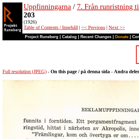
Uppfinningarna
/
7. Från runristning ti
203
(1926)
Table of Contents / Innehåll
|
<< Previous
|
Next >>
Project Runeberg
|
Catalog
|
Recent Changes
|
Donate
|
Co
Full resolution (JPEG)
-
On this page / på denna sida
-
Andra delen