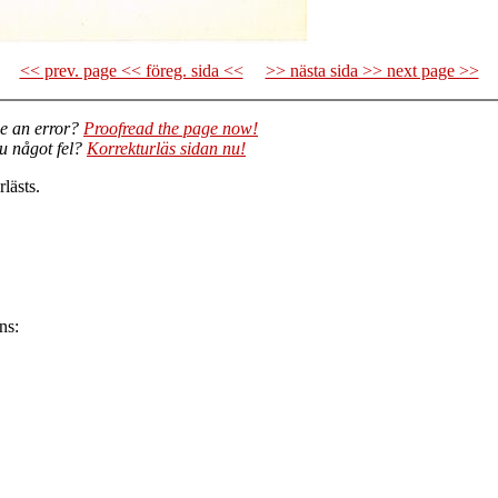
<< prev. page << föreg. sida <<
>> nästa sida >> next page >>
e an error?
Proofread the page now!
du något fel?
Korrekturläs sidan nu!
lästs.
ns: