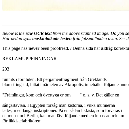
Below is the
raw OCR text
from the above scanned image. Do you se
Här nedan syns
maskintolkade texten
från faksimilbilden ovan. Ser 
This page has
never
been proofread. / Denna sida har
aldrig
korrektur
REKLAMUPPFINNINGAR
203
funnits i forntiden. Ett pergamentfragment från Greklands
blomstringstid, hittat i närheten av Akropolis, innehåller följande anno
"Främlingar, kom och övertyga er om____" o. s. v. Det gäller en
sångartävlan. I Egypten försåg man kistorna, i vilka mumierna
lades, med långa inskriptioner. På en sådan likkista, som förvaras i
ett museum i Berlin, kan man läsa följande med en inpassad reklam
för likkistefabrikören: