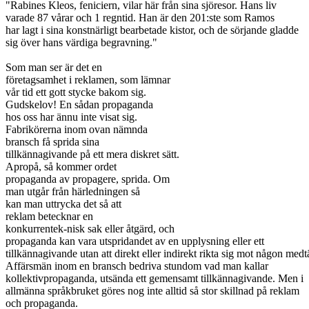
"Rabines Kleos, feniciern, vilar här från sina sjöresor. Hans liv
varade 87 vårar och 1 regntid. Han är den 201:ste som Ramos
har lagt i sina konstnärligt bearbetade kistor, och de sörjande gladde
sig över hans värdiga begravning."
Som man ser är det en
företagsamhet i reklamen, som lämnar
vår tid ett gott stycke bakom sig.
Gudskelov! En sådan propaganda
hos oss har ännu inte visat sig.
Fabrikörerna inom ovan nämnda
bransch få sprida sina
tillkännagivande på ett mera diskret sätt.
Apropå, så kommer ordet
propaganda av propagere, sprida. Om
man utgår från härledningen så
kan man uttrycka det så att
reklam betecknar en
konkurrentek-nisk sak eller åtgärd, och
propaganda kan vara utspridandet av en upplysning eller ett
tillkännagivande utan att direkt eller indirekt rikta sig mot någon medt
Affärsmän inom en bransch bedriva stundom vad man kallar
kollektivpropaganda, utsända ett gemensamt tillkännagivande. Men i
allmänna språkbruket göres nog inte alltid så stor skillnad på reklam
och propaganda.