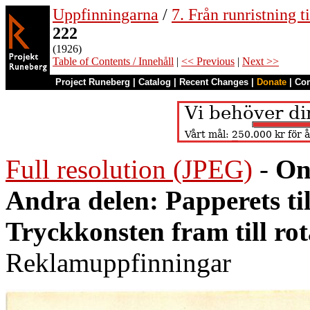
Uppfinningarna
/
7. Från runristning ti
222
(1926)
Table of Contents / Innehåll
|
<< Previous
|
Next >>
Project Runeberg
|
Catalog
|
Recent Changes
|
Donate
|
Co
Full resolution (JPEG)
-
On
Andra delen: Papperets ti
Tryckkonsten fram till ro
Reklamuppfinningar