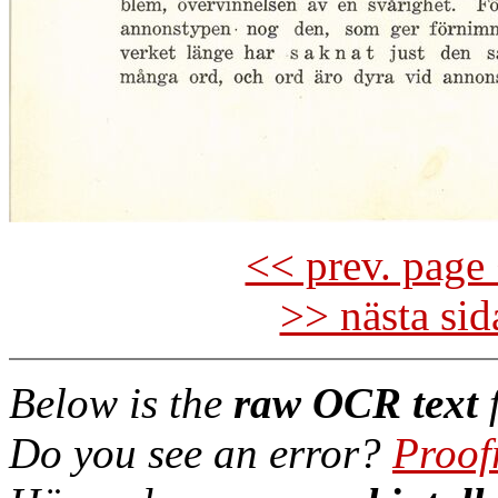
<< prev. page 
>> nästa si
Below is the
raw OCR text
f
Do you see an error?
Proof