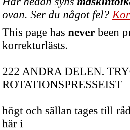
Här nedan syns
maskintolk
ovan. Ser du något fel?
Kor
This page has
never
been pr
korrekturlästs.
222 ANDRA DELEN. TR
ROTATIONSPRESSEIST
högt och sällan tages till rå
här i