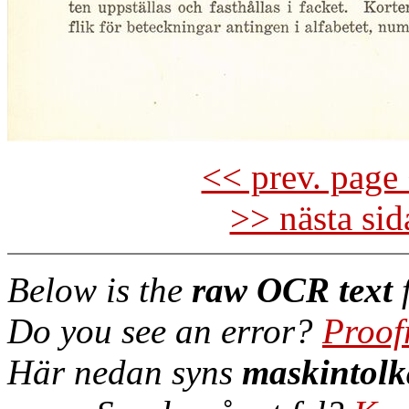
<< prev. page 
>> nästa si
Below is the
raw OCR text
f
Do you see an error?
Proof
Här nedan syns
maskintolk