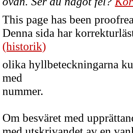
ovan. Ser du något fel?
Kor
This page has been proofre
Denna sida har korrekturläs
(historik)
olika hyllbeteckningarna k
med
nummer.
Om besväret med upprättand
med utskrivandet av en van