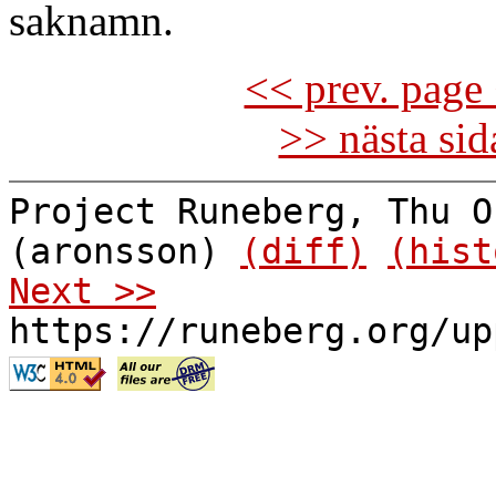
saknamn.
<< prev. page 
>> nästa si
Project Runeberg, Thu O
(aronsson)
(diff)
(hist
Next >>
https://runeberg.org/up