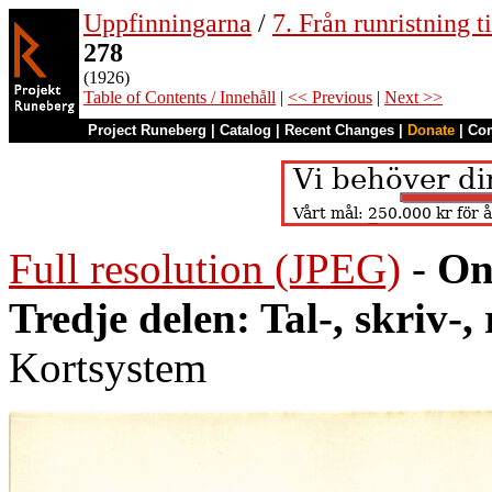
Uppfinningarna
/
7. Från runristning ti
278
(1926)
Table of Contents / Innehåll
|
<< Previous
|
Next >>
Project Runeberg
|
Catalog
|
Recent Changes
|
Donate
|
Co
Full resolution (JPEG)
-
On
Tredje delen: Tal-, skriv-
Kortsystem