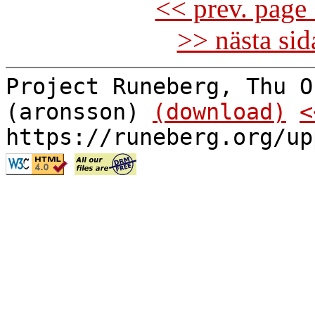
<< prev. page 
>> nästa si
Project Runeberg, Thu O
(aronsson)
(download)
<
https://runeberg.org/up