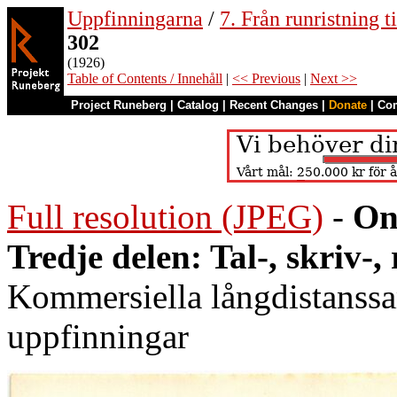
Uppfinningarna
/
7. Från runristning ti
302
(1926)
Table of Contents / Innehåll
|
<< Previous
|
Next >>
Project Runeberg
|
Catalog
|
Recent Changes
|
Donate
|
Co
Full resolution (JPEG)
-
On
Tredje delen: Tal-, skriv-
Kommersiella långdistanssa
uppfinningar