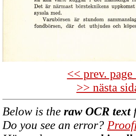
<< prev. page 
>> nästa si
Below is the
raw OCR text
f
Do you see an error?
Proof