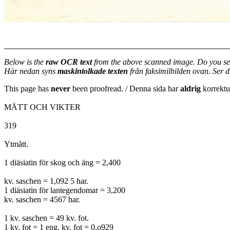
Below is the
raw OCR text
from the above scanned image. Do you se
Här nedan syns
maskintolkade texten
från faksimilbilden ovan. Ser 
This page has
never
been proofread. / Denna sida har
aldrig
korrektur
MÄTT OCH VIKTER
319
Ytmått.
1 diäsiatin för skog och äng = 2,400
kv. saschen = 1,092 5 har.
1 diäsiatin för lantegendomar = 3,200
kv. saschen = 4567 har.
1 kv. saschen = 49 kv. fot.
1 kv. fot = 1 eng. kv. fot = 0,o929