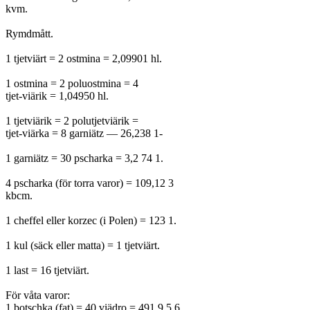
kvm.
Rymdmått.
1 tjetviärt = 2 ostmina = 2,09901 hl.
1 ostmina = 2 poluostmina = 4
tjet-viärik = 1,04950 hl.
1 tjetviärik = 2 polutjetviärik =
tjet-viärka = 8 garniätz — 26,238 1-
1 garniätz = 30 pscharka = 3,2 74 1.
4 pscharka (för torra varor) = 109,12 3
kbcm.
1 cheffel eller korzec (i Polen) = 123 1.
1 kul (säck eller matta) = 1 tjetviärt.
1 last = 16 tjetviärt.
För våta varor:
1 botschka (fat) = 40 viädro = 491,9 5 6