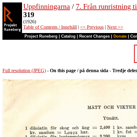
Uppfinningarna
/
7. Från runristning ti
319
(1926)
Table of Contents / Innehåll
|
<< Previous
|
Next >>
Project Runeberg
|
Catalog
|
Recent Changes
|
Donate
|
Co
Full resolution (JPEG)
-
On this page / på denna sida
-
Tredje delen