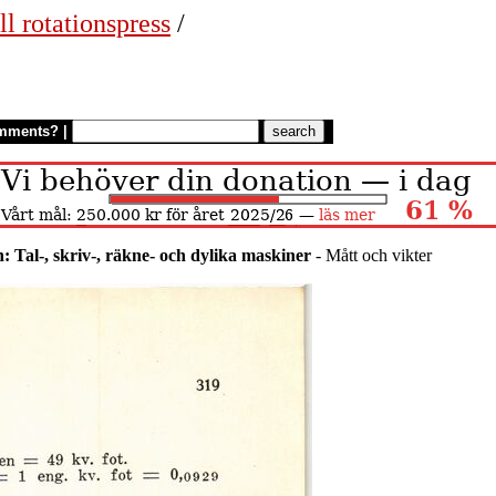
ll rotationspress
/
mments?
|
: Tal-, skriv-, räkne- och dylika maskiner
- Mått och vikter