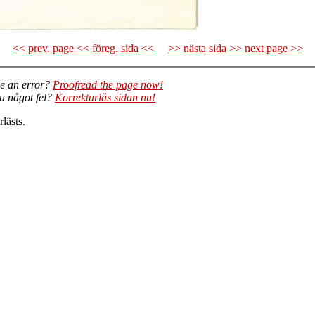
<< prev. page << föreg. sida <<
>> nästa sida >> next page >>
e an error?
Proofread the page now!
du något fel?
Korrekturläs sidan nu!
lästs.