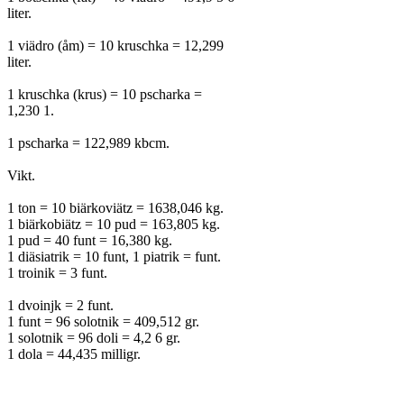
liter.
1 viädro (åm) = 10 kruschka = 12,299
liter.
1 kruschka (krus) = 10 pscharka =
1,230 1.
1 pscharka = 122,989 kbcm.
Vikt.
1 ton = 10 biärkoviätz = 1638,046 kg.
1 biärkobiätz = 10 pud = 163,805 kg.
1 pud = 40 funt = 16,380 kg.
1 diäsiatrik = 10 funt, 1 piatrik = funt.
1 troinik = 3 funt.
1 dvoinjk = 2 funt.
1 funt = 96 solotnik = 409,512 gr.
1 solotnik = 96 doli = 4,2 6 gr.
1 dola = 44,435 milligr.