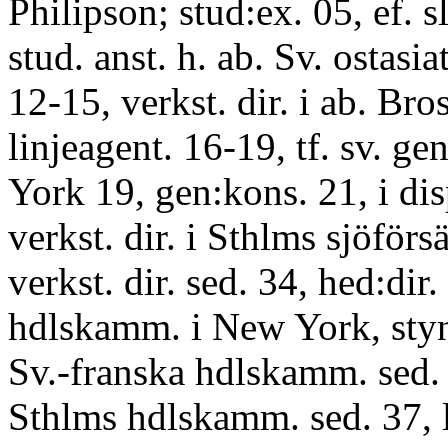
Philipson; stud:ex. 05, ef. s
stud. anst. h. ab. Sv. ostasi
12-15, verkst. dir. i ab. Br
linjeagent. 16-19, tf. sv. g
York 19, gen:kons. 21, i dis
verkst. dir. i Sthlms sjöförs
verkst. dir. sed. 34, hed:dir. 
hdlskamm. i New York, styn
Sv.-franska hdlskamm. sed. 
Sthlms hdlskamm. sed. 37, 