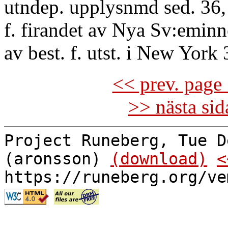
utndep. upplysnmd sed. 36, g
f. firandet av Nya Sv:eminne
av best. f. utst. i New York 
<< prev. page 
>> nästa si
Project Runeberg, Tue D
(aronsson)
(download)
<
https://runeberg.org/ve