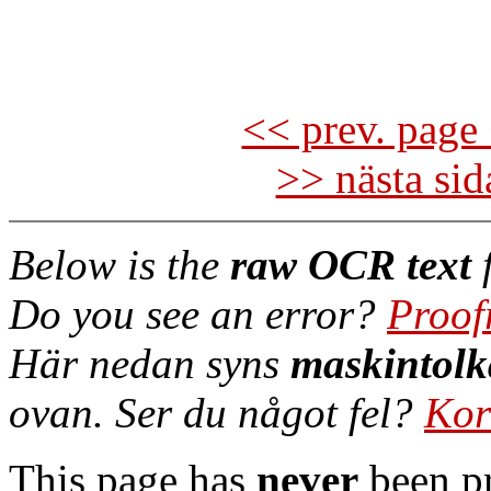
<< prev. page 
>> nästa si
Below is the
raw OCR text
f
Do you see an error?
Proof
Här nedan syns
maskintolk
ovan. Ser du något fel?
Kor
This page has
never
been pr