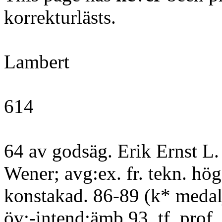
korrekturlästs.
Lambert
614
64 av godsäg. Erik Ernst L.
Wener; avg:ex. fr. tekn. hög
konstakad. 86-89 (k* medalj)
öv:-intend:ämb.93, tf. prof. 