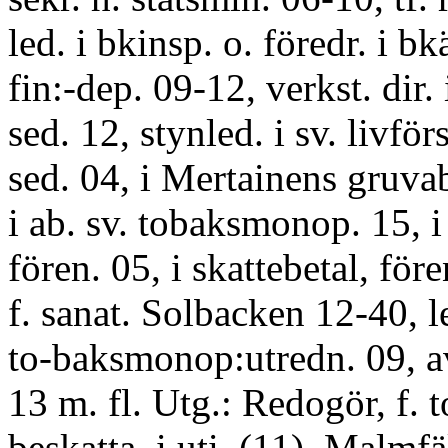
led. i bkinsp. o. föredr. i bk
fin:-dep. 09-12, verkst. dir. 
sed. 12, stynled. i sv. livför
sed. 04, i Mertainens gruvab
i ab. sv. tobaksmonop. 15, i
fören. 05, i skattebetal, före
f. sanat. Solbacken 12-40, l
to-baksmonop:utredn. 09, 
13 m. fl. Utg.: Redogör, f. 
beskatta. i uti. (11), Malmfä