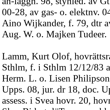
an-läggn. 98, stynled. av Gt
00-28, av gas- o. elektnv. 
Aino Wijkander, f. 79, dtr a
Aug. W. o. Majken Tudeer.
Lamm, Kurt Olof, hovrättsr
Sthlm, f. i Sthlm 12/12/83 
Herm. L. o. Lisen Philipson;
Upps. 08, jur. dr 18, doc. U
assess. i Svea hovr. 20, hov