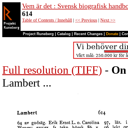
Vem är det : Svensk biografisk handb
614
Table of Contents / Innehåll
|
<< Previous
|
Next >>
Project Runeberg
|
Catalog
|
Recent Changes
|
Donate
|
Co
Full resolution (TIFF)
-
On 
Lambert ...