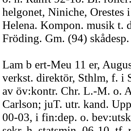
helgonet, Niniche, Orestes 
Helena. Kompon. musik t. d
Fröding. Gm. (94) skådesp.
Lam b ert-Meu 11 er, Augus
verkst. direktör, Sthlm, f. 
av öv:kontr. Chr. L.-M. o. 
Carlson; juT. utr. kand. Upps
00-03, i fin:dep. o. bev:uts
sekr. h. statsmin. 06-10, tf. 