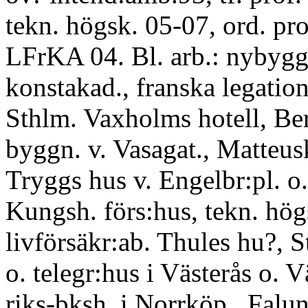
tekn. högsk. 05-07, ord. pr
LFrKA 04. Bl. arb.: nybygg
konstakad., franska legatio
Sthlm. Vaxholms hotell, Be
byggn. v. Vasagat., Matteusk
Tryggs hus v. Engelbr:pl. o
Kungsh. förs:hus, tekn. hö
livförsäkr:ab. Thules hu?, S
o. telegr:hus i Västerås o. V
riks-bksh. i Norrköp , Falun