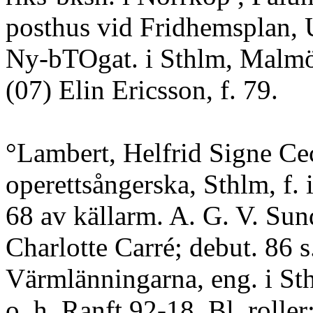
posthus vid Fridhemsplan, U
Ny-bTOgat. i Sthlm, Malmö
(07) Elin Ericsson, f. 79.
°Lambert, Helfrid Signe Cec
operettsångerska, Sthlm, f. 
68 av källarm. A. G. V. Sun
Charlotte Carré; debut. 86 s
Värmlänningarna, eng. i St
o. h. Ranft 92-18. Bl. roller: