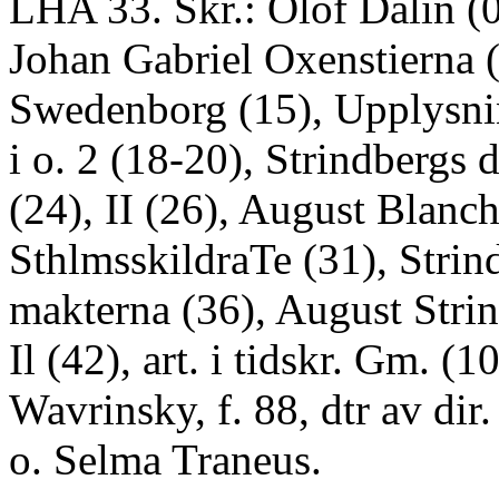
LHA 33. Skr.: Olof Dalin (0
Johan Gabriel Oxenstierna (
Swedenborg (15), Upplysni
i o. 2 (18-20), Strindbergs 
(24), II (26), August Blanc
SthlmsskildraTe (31), Strin
makterna (36), August Strin
Il (42), art. i tidskr. Gm. (1
Wavrinsky, f. 88, dtr av dir
o. Selma Traneus.