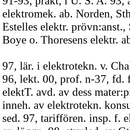
91-93, prakt, i U. S. A. 93, a
elektromek. ab. Norden, St
Estelles elektr. prövn:anst.,
Boye o. Thoresens elektr. a
97, lär. i elektrotekn. v. Ch
96, lekt. 00, prof. n-37, fd. f
elektT. avd. av dess mater:p
inneh. av elektrotekn. konsu
sed. 97, tariffören. insp. f. e