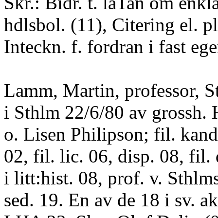
Skr.: Bidr. t. läTan om enkla
hdlsbol. (11), Citering el. p
Inteckn. f. fordran i fast eg
Lamm, Martin, professor, St
i Sthlm 22/6/80 av grossh. 
o. Lisen Philipson; fil. kan
02, fil. lic. 06, disp. 08, fil.
i litt:hist. 08, prof. v. Sthl
sed. 19. En av de 18 i sv. a