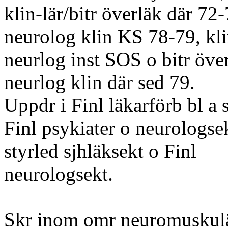
klin-lär/bitr överläk där 72
neurolog klin KS 78-79, kli
neurlog inst SOS o bitr öve
neurlog klin där sed 79.
Uppdr i Finl läkarförb bl a 
Finl psykiater o neurologse
styrled sjhläksekt o Finl
neurologsekt.
Skr inom omr neuromuskul