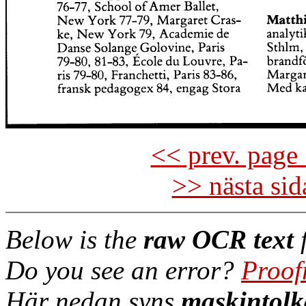
<< prev. page 
>> nästa si
Below is the
raw OCR text
f
Do you see an error?
Proof
Här nedan syns
maskintolk