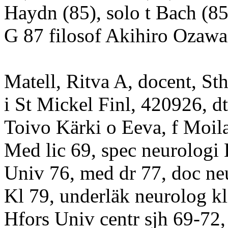
Haydn (85), solo t Bach (85
G 87 filosof Akihiro Ozawa,
Matell, Ritva A, docent, Sth
i St Mickel Finl, 420926, dt
Toivo Kärki o Eeva, f Moil
Med lic 69, spec neurologi 
Univ 76, med dr 77, doc ne
Kl 79, underläk neurolog kl
Hfors Univ centr sjh 69-72,