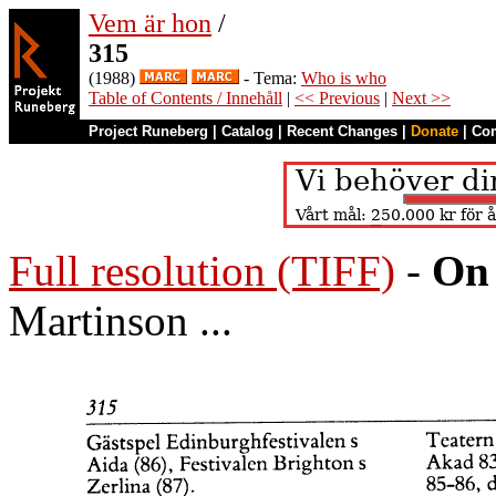
Vem är hon
/
315
(1988)
- Tema:
Who is who
Table of Contents / Innehåll
|
<< Previous
|
Next >>
Project Runeberg
|
Catalog
|
Recent Changes
|
Donate
|
Co
Full resolution (TIFF)
-
On 
Martinson ...