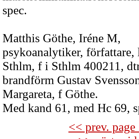
spec.
Matthis Göthe, Iréne M,
psykoanalytiker, författare, 
Sthlm, f i Sthlm 400211, dtr
brandförm Gustav Svensso
Margareta, f Göthe.
Med kand 61, med Hc 69, s
<< prev. page 