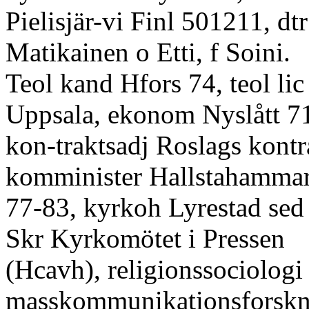
Pielisjär-vi Finl 501211, dtr
Matikainen o Etti, f Soini.
Teol kand Hfors 74, teol lic
Uppsala, ekonom Nyslått 7
kon-traktsadj Roslags kontr
komminister Hallstahamma
77-83, kyrkoh Lyrestad sed
Skr Kyrkomötet i Pressen
(Hcavh), religionssociologi
masskommunikationsforskn