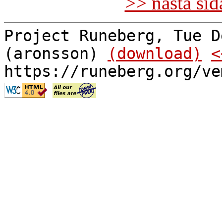
>> nästa si
Project Runeberg, Tue D
(aronsson)
(download)
<
https://runeberg.org/ve