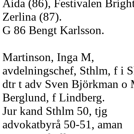
Aida (86), Festivalen Brigh
Zerlina (87).
G 86 Bengt Karlsson.
Martinson, Inga M,
avdelningschef, Sthlm, f i
dtr t adv Sven Björkman o 
Berglund, f Lindberg.
Jur kand Sthlm 50, tjg
advokatbyrå 50-51, aman