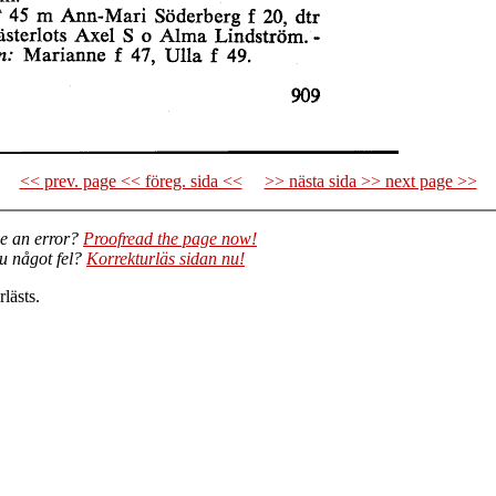
<< prev. page << föreg. sida <<
>> nästa sida >> next page >>
e an error?
Proofread the page now!
du något fel?
Korrekturläs sidan nu!
lästs.