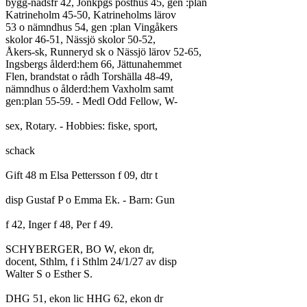
bygg-nadsfr 42, Jönkpgs posthus 45, gen :plan
Katrineholm 45-50, Katrineholms lärov
53 o nämndhus 54, gen :plan Vingåkers
skolor 46-51, Nässjö skolor 50-52,
Åkers-sk, Runneryd sk o Nässjö lärov 52-65,
Ingsbergs ålderd:hem 66, Jättunahemmet
Flen, brandstat o rådh Torshälla 48-49,
nämndhus o ålderd:hem Vaxholm samt
gen:plan 55-59. - Medl Odd Fellow, W-
sex, Rotary. - Hobbies: fiske, sport,
schack
Gift 48 m Elsa Pettersson f 09, dtr t
disp Gustaf P o Emma Ek. - Barn: Gun
f 42, Inger f 48, Per f 49.
SCHYBERGER, BO W, ekon dr,
docent, Sthlm, f i Sthlm 24/1/27 av disp
Walter S o Esther S.
DHG 51, ekon lic HHG 62, ekon dr