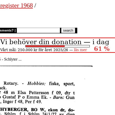
register 1968
/
mments?
|
- Schlyter ...