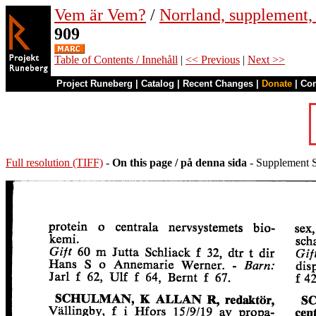
Vem är Vem?
/
Norrland, supplement, 
909
Table of Contents / Innehåll
|
<< Previous
|
Next >>
Project Runeberg
|
Catalog
|
Recent Changes
|
Donate
|
Co
Full resolution (TIFF)
-
On this page / på denna sida
- Supplement S 