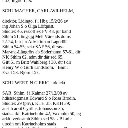
f 53, Ingrid f 58.
SCHUMACHER, CARL-WILHELM,
direktör, Lidingö, f i Hbg 15/2/26 av
ing Johan S o Olga Löfquist.
Stud:ex 46, res:off:ex FV 48, jur kand
Sthlm 51, tingstjg Mell Värends doms
52-54, bitr jur Adv :firman Lagerlöf
Sthlm 54-55, sekr SÄF 56, dir:ass
Mar-ma-Långrörs ab Söderhamn 57-61, dir
NK Sthlm 62, adm dir där sed 65.
Gift 51 m Britt Wahlberg f 30, dtr t dir
Henry W o Gurli Lindström. - Barn:
Eva f 53, Björn f 57.
SCHUWERT, N G ERIC, arkitekt
SAR, Sthlm, f i Kalmar 27/12/08 av
hdlsträdg:mast Edward S o Rosa Brodin.
Stud:ex 29 (priv), KTH 35, KKH 39;
anst h arkit Cyrillus Johansson 35,
stads-arkit Katrineholm 42, Vaxholm 50, eg
arkit :verksamh Sthlm sed 58. - Bl arb:
utredn om Katrineholms stads