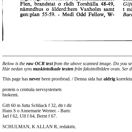
Below is the
raw OCR text
from the above scanned image. Do you se
Här nedan syns
maskintolkade texten
från faksimilbilden ovan. Ser 
This page has
never
been proofread. / Denna sida har
aldrig
korrektur
protein o centrala nervsystemets
biokemi.
Gift 60 m Jutta Schliack f 32, dtr t dir
Hans S o Annemarie Werner. - Barn:
Jarl f 62, Ulf f 64, Bernt f 67.
SCHULMAN, K ALLAN R, redaktör,