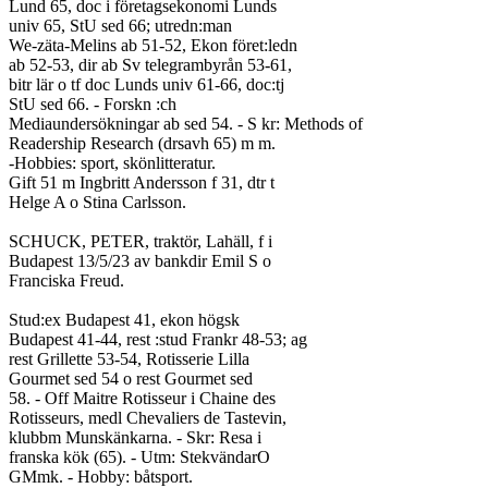
Lund 65, doc i företagsekonomi Lunds
univ 65, StU sed 66; utredn:man
We-zäta-Melins ab 51-52, Ekon föret:ledn
ab 52-53, dir ab Sv telegrambyrån 53-61,
bitr lär o tf doc Lunds univ 61-66, doc:tj
StU sed 66. - Forskn :ch
Mediaundersökningar ab sed 54. - S kr: Methods of
Readership Research (drsavh 65) m m.
-Hobbies: sport, skönlitteratur.
Gift 51 m Ingbritt Andersson f 31, dtr t
Helge A o Stina Carlsson.
SCHUCK, PETER, traktör, Lahäll, f i
Budapest 13/5/23 av bankdir Emil S o
Franciska Freud.
Stud:ex Budapest 41, ekon högsk
Budapest 41-44, rest :stud Frankr 48-53; ag
rest Grillette 53-54, Rotisserie Lilla
Gourmet sed 54 o rest Gourmet sed
58. - Off Maitre Rotisseur i Chaine des
Rotisseurs, medl Chevaliers de Tastevin,
klubbm Munskänkarna. - Skr: Resa i
franska kök (65). - Utm: StekvändarO
GMmk. - Hobby: båtsport.