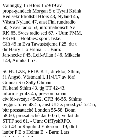
Vällingby, f i Hfors 15/9/19 av
propa-gandach Morgan S o Tyyni Kränk.
Red:sekr Idrottsbl Hfors 43, Nyland 45,
Västra Nyland 47, anst Finl rundradio
50, Sv:es radio 53, informationsch Sv
RK 65, Sv:es radio sed 67. - Utm: FMM,
FKrHt. - Hobbies: sport, fiske.
Gift 45 m Eva Tawaststjerna f 25, dtr t
dir Harry T o Hilma T. - Barn:
Jan-necke f 45, Leif-Allan f 46, Mikaela
f 49, Annika f 57.
SCHULZE, ERIK K L, direktör, Sthlm,
f i Ängsö, Västmanl l, 11/4/17 av förf
Gunnar S o Sally Öhman.
Fil kand Sthlm 43, tjg TT 42-43,
inform:styr 43-45, pressomb:man
civ:för-sv:styr 45-52, CFB 46-55, Sthlms
byggn:-fören 48-55, anst UD :s pressbyrå 52-55,
bitr pressattaché London 55-58, Bonn
58-60, pressattaché där 60-61, verkst dir
STTF sed 61. - Utm: OffTyskRFO.
Gift 43 m Ragnhild Eriksson f 19, dtr t
lantbr P E o Helma E. - Barn: Lars