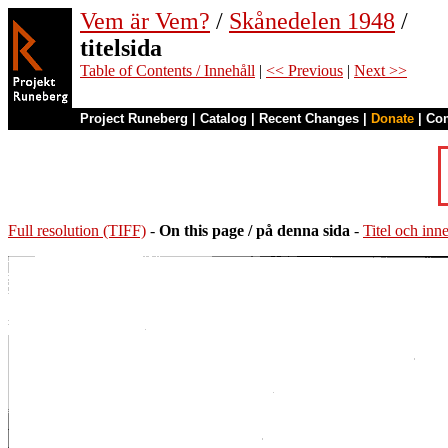
Vem är Vem?
/
Skånedelen 1948
/
titelsida
Table of Contents / Innehåll
|
<< Previous
|
Next >>
Project Runeberg
|
Catalog
|
Recent Changes
|
Donate
|
Co
Full resolution (TIFF)
-
On this page / på denna sida
-
Titel och inne