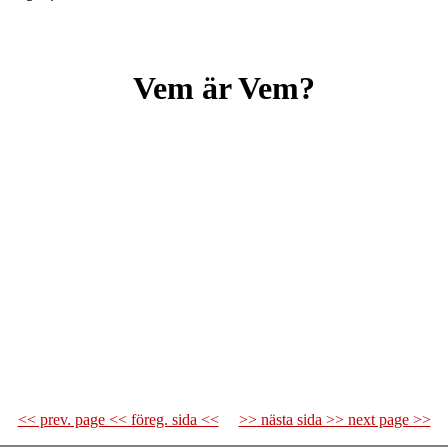
Vem är Vem?
<< prev. page << föreg. sida <<
>> nästa sida >> next page >>