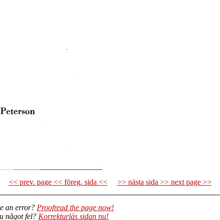
<< prev. page << föreg. sida <<
>> nästa sida >> next page >>
e an error?
Proofread the page now!
du något fel?
Korrekturläs sidan nu!