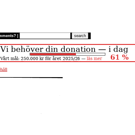
mments?
|
håll