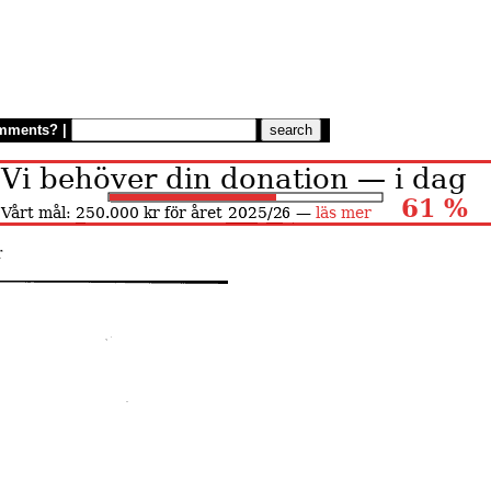
mments?
|
r