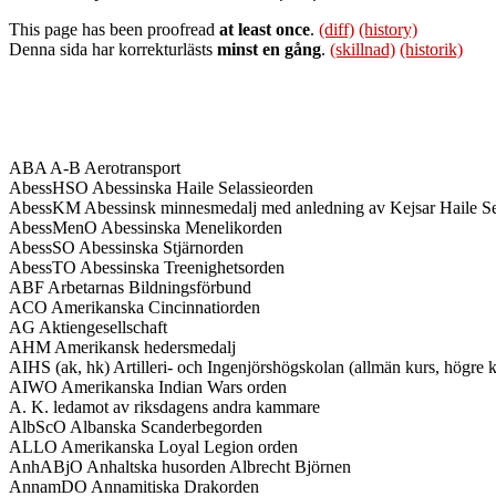
This page has been proofread
at least once
.
(diff)
(history)
Denna sida har korrekturlästs
minst en gång
.
(skillnad)
(historik)
ABA A-B Aerotransport
AbessHSO Abessinska Haile Selassieorden
AbessKM Abessinsk minnesmedalj med anledning av Kejsar Haile Sel
AbessMenO Abessinska Menelikorden
AbessSO Abessinska Stjärnorden
AbessTO Abessinska Treenighetsorden
ABF Arbetarnas Bildningsförbund
ACO Amerikanska Cincinnatiorden
AG Aktiengesellschaft
AHM Amerikansk hedersmedalj
AIHS (ak, hk) Artilleri- och Ingenjörshögskolan (allmän kurs, högre k
AIWO Amerikanska Indian Wars orden
A. K. ledamot av riksdagens andra kammare
AlbScO Albanska Scanderbegorden
ALLO Amerikanska Loyal Legion orden
AnhABjO Anhaltska husorden Albrecht Björnen
AnnamDO Annamitiska Drakorden