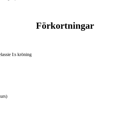
Förkortningar
assie I:s kröning
urs)