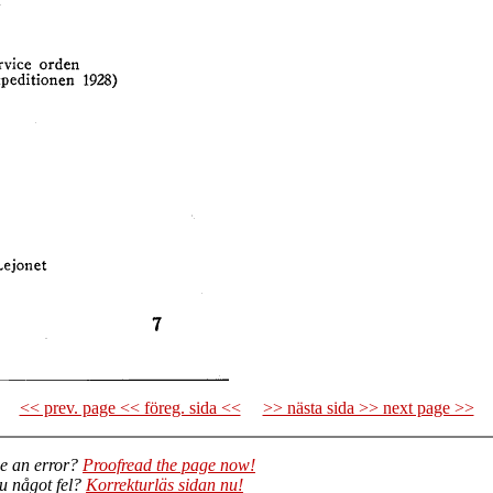
<< prev. page << föreg. sida <<
>> nästa sida >> next page >>
e an error?
Proofread the page now!
du något fel?
Korrekturläs sidan nu!