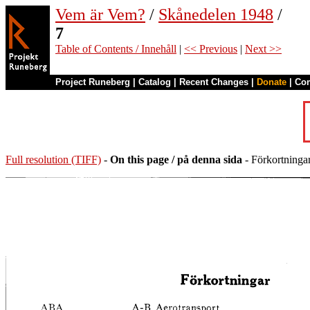
Vem är Vem?
/
Skånedelen 1948
/
7
Table of Contents / Innehåll
|
<< Previous
|
Next >>
Project Runeberg
|
Catalog
|
Recent Changes
|
Donate
|
Co
Full resolution (TIFF)
-
On this page / på denna sida
- Förkortninga