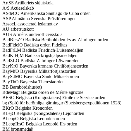
ArtSS Artilleriets skjutskola
A/S Actieselskab
ASdeCO Amerikanska Santiago de Cuba orden
ASP Allmänna Svenska Prästföreningen
AssocL associerad ledamot av
AU arbetsutskott
AUS Arméns underofficersskola
BadBI:sZO Badiska Berthold den I:s av Zähringen orden
BadFidelO Badiska orden Fidelitas
BadFrLM Badiska Friedrich-Luisemedaljen
BadKrHjM Badiska krigshjälpsmedaljen
BadZLO Badiska Zähringer Löwenorden
BayKrO Bayerska kronans Civilförtjänstorden
BayMfO Bayerska Militärförtjänstorden
BayS:tMO Bayerska Sankt Mikaelsorden
BayThO Bayerska Theresiaorden
BB Barnbördshus(et)
BdeMagr Belgiska orden de Mérite agricole
BESO Belgiska (Kongostatens) Etoile de Service orden
bg (Spb) för berömliga gärningar (Spetsbergsexpeditionen 1928)
BKrO Belgiska Kronorden
BLejO Belgiska (Kongostatens) Lejonorden
BLeopO Belgiska Leopoldsorden
BLeopII:sO Belgiska Leopold II:s orden
BM bronsmedalj