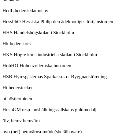
HedL hedersledamot av
HessPhO Hessiska Philip den ädelmodiges förtjänstorden
HHS Handelshögskolan i Stockholm
Hk hederskors
HKS Högre konstindustriella skolan i Stockholm
HohHO Hohenzollernska husorden
HSB Hyresgästernas Sparkasse- o. Byggnadsförening
Ht hederstecken
ht höstterminen
HushGM resp. hushållningssällskaps guldmedalj
’liv, hemv hemvärn
hvo (bef) hemvärnsområde(sbefälhavare)