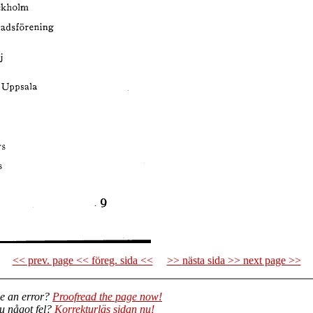
<< prev. page << föreg. sida <<
>> nästa sida >> next page >>
e an error?
Proofread the page now!
du något fel?
Korrekturläs sidan nu!