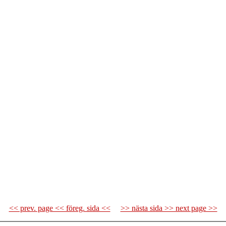
<< prev. page << föreg. sida <<
>> nästa sida >> next page >>