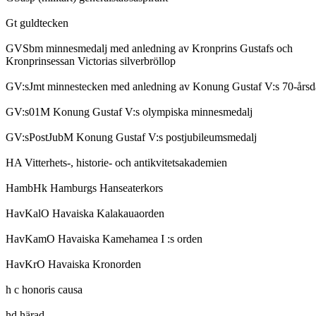
Gt guldtecken
GVSbm minnesmedalj med anledning av Kronprins Gustafs och
Kronprinsessan Victorias silverbröllop
GV:sJmt minnestecken med anledning av Konung Gustaf V:s 70-års
GV:s01M Konung Gustaf V:s olympiska minnesmedalj
GV:sPostJubM Konung Gustaf V:s postjubileumsmedalj
HA Vitterhets-, historie- och antikvitetsakademien
HambHk Hamburgs Hanseaterkors
HavKalO Havaiska Kalakauaorden
HavKamO Havaiska Kamehamea I :s orden
HavKrO Havaiska Kronorden
h c honoris causa
hd härad