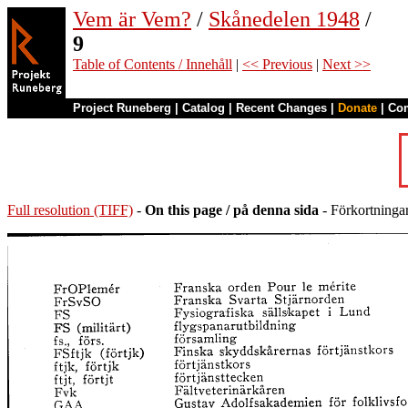
Vem är Vem?
/
Skånedelen 1948
/
9
Table of Contents / Innehåll
|
<< Previous
|
Next >>
Project Runeberg
|
Catalog
|
Recent Changes
|
Donate
|
Co
Full resolution (TIFF)
-
On this page / på denna sida
- Förkortninga