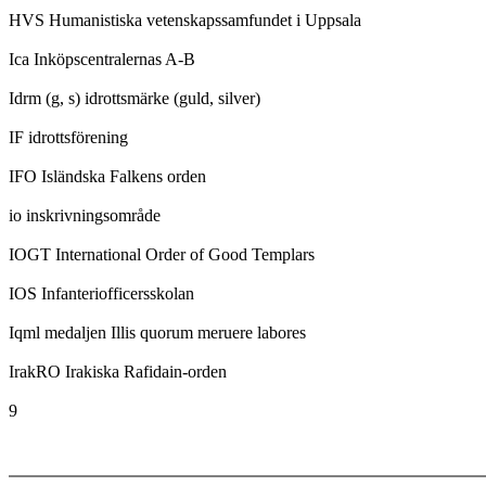
HVS Humanistiska vetenskapssamfundet i Uppsala
Ica Inköpscentralernas A-B
Idrm (g, s) idrottsmärke (guld, silver)
IF idrottsförening
IFO Isländska Falkens orden
io inskrivningsområde
IOGT International Order of Good Templars
IOS Infanteriofficersskolan
Iqml medaljen Illis quorum meruere labores
IrakRO Irakiska Rafidain-orden
9