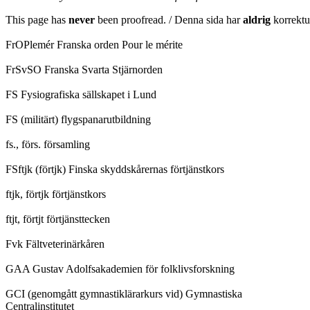
This page has
never
been proofread. / Denna sida har
aldrig
korrektur
FrOPlemér Franska orden Pour le mérite
FrSvSO Franska Svarta Stjärnorden
FS Fysiografiska sällskapet i Lund
FS (militärt) flygspanarutbildning
fs., förs. församling
FSftjk (förtjk) Finska skyddskårernas förtjänstkors
ftjk, förtjk förtjänstkors
ftjt, förtjt förtjänsttecken
Fvk Fältveterinärkåren
GAA Gustav Adolfsakademien för folklivsforskning
GCI (genomgått gymnastiklärarkurs vid) Gymnastiska
Centralinstitutet