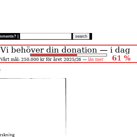
mments?
|
r