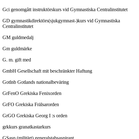
Gci genomgått instruktörskurs vid Gymnastiska Centralinstitutet
GD gymnastikdirektörs(sjukgymnast-)kurs vid Gymnastiska
Centralinstitutet
GM guldmedalj
Gm guldmärke
G. m. gift med
GmbH Gesellschaft mit beschränkter Haftung
Gotlnb Gotlands nationalbeväring
GrFenO Grekiska Fenixorden
GrFO Grekiska Frälsarorden
GrGO Grekiska Georg I :s orden
grkkurs granatkastarkurs
GSasp (militärt) generalstabsaspirant