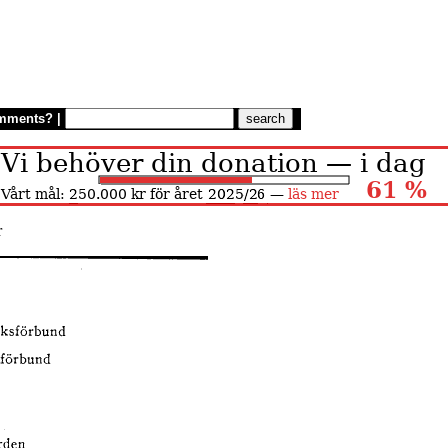
mments?
|
r