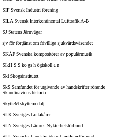
SIF Svensk Industri förening
SILA Svensk Interkontinental Lufttrafik A-B
SJ Statens Järnvägar
sjv för förtjänst om frivilliga sjukvårdsväsendet
SKÅP Svenska kompositörer av populärmusik
SlkH S S ko gs h ögiskoll a n
Skl Skogsinstitutet
SkS Samfundet för utgivande av handskrifter rörande
Skandinaviens historia
SkytteM skyttemedalj
SLK Sveriges Lottakårer
SLN Sveriges Lärares Nykterhetsförbund
SLU Svenska Landsbygdens Ungdomsförbund