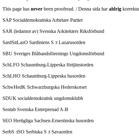
This page has
never
been proofread. / Denna sida har
aldrig
korrektur
SAP Socialdemokratiska Arbetare Partiet
SAR (ledamot av) Svenska Arkitekters Riksförbund
SardSitLazO Sardiniens S :t Lazarusorden
SBU Sveriges Blåbandsförenings Ungdomsförbund
SchLFO Schaumburg-Lippeska förtjänstorden
SchLHO Schaumburg-Lippeska husorden
SchwHedK Schwarzburgska Hederskorset
SDUK socialdemokratisk ungdomsklubb
Sentab Svenska Entreprenad A-B
SEO Hertigliga Sachsen-Ernestinska husorden
SerbS :tSO Serbiska S :t Savaorden