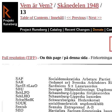
Vem är Vem?
/
Skånedelen 1948
/
13
Table of Contents / Innehåll
|
<< Previous
|
Next >>
Project Runeberg
|
Catalog
|
Recent Changes
|
Donate
|
Co
Full resolution (TIFF)
-
On this page / på denna sida
- Förkortninga