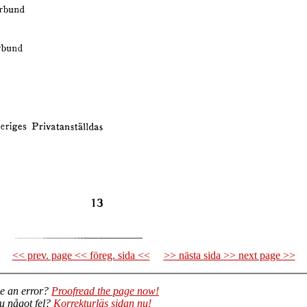
<< prev. page << föreg. sida <<
>> nästa sida >> next page >>
e an error?
Proofread the page now!
du något fel?
Korrekturläs sidan nu!