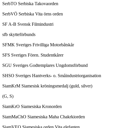
SerbTO Serbiska Takovaorden
SerbVÖ Serbiska Vita örns orden
SF A-B Svensk Filmindustri
sfb skytteförbunds
SFMK Sveriges Frivilliga Motorbåtskår
SFS Sveriges Fören. Studentkårer
SGU Sveriges Godtemplares Ungdomsförbund
SHSO Sveriges Hantverks- o. Småindustriorganisation
SiamKrM Siamesisk kröningsmedalj (guld, silver)
(G, S)
SiamKrO Siamesiska Kronorden
SiamMaChO Siamesiska Maha Chakrkiorden
SiamVEO Siamesiska orden Vita elefanten