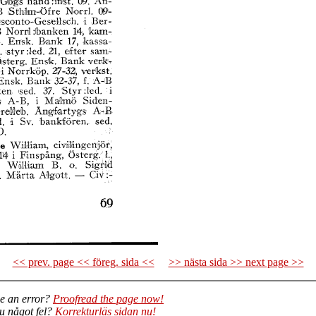
<< prev. page << föreg. sida <<
>> nästa sida >> next page >>
e an error?
Proofread the page now!
du något fel?
Korrekturläs sidan nu!