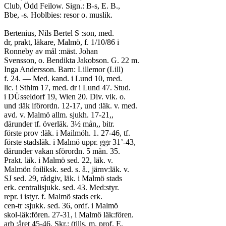
Club, Ödd Feilow. Sign.: B-s, E. B.,
Bbe, -s. Hoblbies: resor o. muslik.
Bertenius, Nils Bertel S :son, med.
dr, prakt, läkare, Malmö, f. 1/10/86 i
Ronneby av mål :mäst. Johan
Svensson, o. Bendikta Jakobson. G. 22 m.
Inga Andersson. Barn: Lillemor (Lill)
f. 24. — Med. kand. i Lund 10, med.
lic. i Sthlm 17, med. dr i Lund 47. Stud.
i DÜsseldorf 19, Wien 20. Div. vik. o.
und :läk iförordn. 12-17, und :läk. v. med.
avd. v. Malmö allm. sjukh. 17-21,,
därunder tf. överläk. 3½ mån,, bitr.
förste prov :läk. i Mailmöh. 1. 27-46, tf.
förste stadsläk. i Malmö uppr. ggr 31’-43,
därunder vakan sförordn. 5 mån. 35.
Prakt. läk. i Malmö sed. 22, läk. v.
Malmön foiliksk. sed. s. å., järnv:läk. v.
SJ sed. 29, rådgiv, läk. i Malmö stads
erk. centralisjukk. sed. 43. Med:styr.
repr. i istyr. f. Malmö stads erk.
cen-tr :sjukk. sed. 36, ordf. i Malmö
skol-läk:fören. 27-31, i Malmö läk:fören.
arb :året 45-46. Skr.: (tills, m. prof. E.