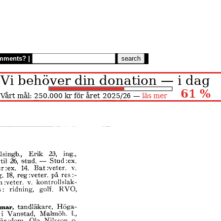
mments?
|