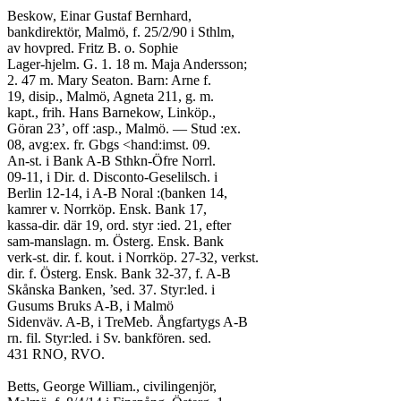
Beskow, Einar Gustaf Bernhard,
bankdirektör, Malmö, f. 25/2/90 i Sthlm,
av hovpred. Fritz B. o. Sophie
Lager-hjelm. G. 1. 18 m. Maja Andersson;
2. 47 m. Mary Seaton. Barn: Arne f.
19, disip., Malmö, Agneta 211, g. m.
kapt., frih. Hans Barnekow, Linköp.,
Göran 23’, off :asp., Malmö. — Stud :ex.
08, avg:ex. fr. Gbgs <hand:imst. 09.
An-st. i Bank A-B Sthkn-Öfre Norrl.
09-11, i Dir. d. Disconto-Geselilsch. i
Berlin 12-14, i A-B Noral :(banken 14,
kamrer v. Norrköp. Ensk. Bank 17,
kassa-dir. där 19, ord. styr :ied. 21, efter
sam-manslagn. m. Österg. Ensk. Bank
verk-st. dir. f. kout. i Norrköp. 27-32, verkst.
dir. f. Österg. Ensk. Bank 32-37, f. A-B
Skånska Banken, ’sed. 37. Styr:led. i
Gusums Bruks A-B, i Malmö
Sidenväv. A-B, i TreMeb. Ångfartygs A-B
rn. fil. Styr:led. i Sv. bankfören. sed.
431 RNO, RVO.
Betts, George William., civilingenjör,