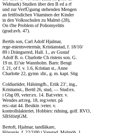
Widmark) Studien iiber den B ed a rf
und zur VerfÜgumg stehenden Mengen
an fettfösdichen Vitaminen der Kinder
in den Volksschulen zu Malmö (28),
On t!he Problem of Poliomyelitis
(grad:avh. 47).
Bertils son, Carl Adolf Hjalmar,
rege-mientsvetermär, Kristianstad, f. 18/10/
89 i Drängsered, Hall. 1., av Gustaf
Adolf B. o. Charlotte Ch ristens son. G.
19 m. Ei’sie Wannholm. Barn: Bengt
f. 21, of f. v. 1.6, Kristian st., Anne
Charlotte 22, gymn :dir., g. m. kapt. Stig
Coldiariider, Hälsimgfb., Eriik 23’, ing.,
Kristiamst., Bertil 26, stud, — Stud:ex.
i Gbg 09, veter:ex. 14. Bat:veter. v.
Wendes art:reg. 18, reg:veter. på
res:-stat 44. Besiktn :veter. v.
kontrollslakteriet. Hobbies: ridning, golf. RVO,
SBSförtjGM.
Bertoft, Hjalmar, tandläkare,
Höganäs, f. 22/2/00 i Vanstad, Malmöh. 1,