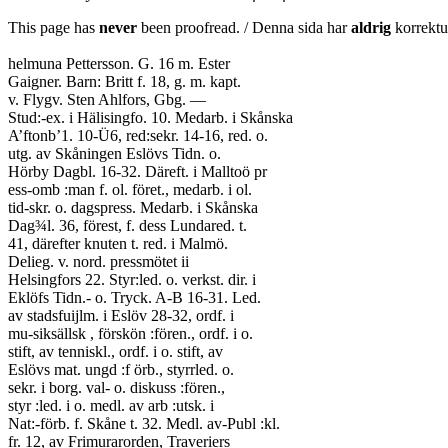
This page has
never
been proofread. / Denna sida har
aldrig
korrektur
helmuna Pettersson. G. 16 m. Ester
Gaigner. Barn: Britt f. 18, g. m. kapt.
v. Flygv. Sten Ahlfors, Gbg. —
Stud:-ex. i Hälisingfo. 10. Medarb. i Skånska
A’ftonb’1. 10-Ü6, red:sekr. 14-16, red. o.
utg. av Skåningen Eslövs Tidn. o.
Hörby Dagbl. 16-32. Däreft. i Malltoö pr
ess-omb :man f. ol. föret., medarb. i ol.
tid-skr. o. dagspress. Medarb. i Skånska
Dag¾l. 36, förest, f. dess Lundared. t.
41, därefter knuten t. red. i Malmö.
Delieg. v. nord. pressmötet ii
Helsingfors 22. Styr:led. o. verkst. dir. i
Eklöfs Tidn.- o. Tryck. A-B 16-31. Led.
av stadsfuijlm. i Eslöv 28-32, ordf. i
mu-siksällsk , förskön :fören., ordf. i o.
stift, av tenniskl., ordf. i o. stift, av
Eslövs mat. ungd :f örb., styrrled. o.
sekr. i borg. val- o. diskuss :fören.,
styr :led. i o. medl. av arb :utsk. i
Nat:-förb. f. Skåne t. 32. Medl. av-Publ :kl.
fr. 12, av Frimurarorden, Traveriers