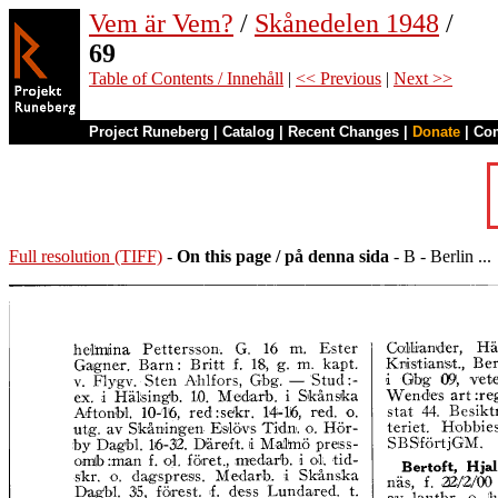
Vem är Vem?
/
Skånedelen 1948
/
69
Table of Contents / Innehåll
|
<< Previous
|
Next >>
Project Runeberg
|
Catalog
|
Recent Changes
|
Donate
|
Co
Full resolution (TIFF)
-
On this page / på denna sida
- B - Berlin ...