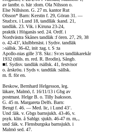
av lantbr. o. här :dom. Ola Nilsson o.
Else Nillsison. G. 27 m. kantor Rut
Olsson* Barn: Kerstin f. 29, Göran 31. —
Stud:ex. i Lund 18, tandlläk :kand. 21,
tandläk. 23. Vik. i Kiruna 23-24,
praktik i Höganäs sed. 24. Ordf. i
Nordvästra Skånes tandläk :f ören. 27, 29, 38
o. 42-43’, klulbbrnäst. i Sydsv. tandläk
:-sällsk. 36-42, init :tag. t. S :ta
Apollo-nias gille 3’8. Skr.: Sv:es tandläkarekår
1932 (tilils. m. red. R. Brodin), Sångb.
■f. Sydisv. tandläk rsällsk. 41, festvisor
o. årskröu. i Syds v. tandtläk :sällsk.
m. fl. för en.
Beskow, Bernhard Helgesson, leg.
läkare, Malmö, f. 16/11/13 i Gbg av
postmast. Helge B. o. Tilly Isaksson.
G. 45 m. Margareta Delfs. Barn:
Bengt f. 46. — Med. lic, i Lund 43’.
Und :läk. v. Gbgs barnsjukh. 43-46, v.
psyk. klin. å Sahlgr. sjukh. 46-47 m. m,.,
und :läk. v. Flensburgska barnsjukh. i
Malmö sed. 47.