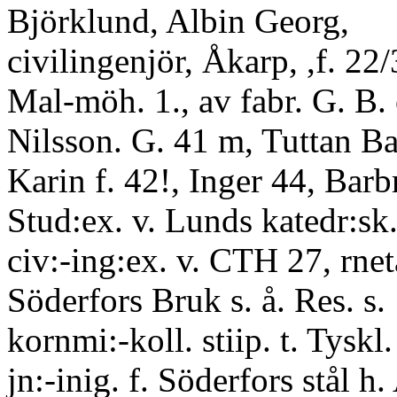
Björklund, Albin Georg,
civilingenjör, Åkarp, ,f. 22/
Mal-möh. 1., av fabr. G. B.
Nilsson. G. 41 m, Tuttan B
Karin f. 42!, Inger 44, Bar
Stud:ex. v. Lunds katedr:sk.
civ:-ing:ex. v. CTH 27, rneta
Söderfors Bruk s. å. Res. s.
kornmi:-koll. stiip. t. Tyskl
jn:-inig. f. Söderfors stål h.