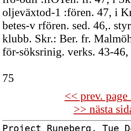
oljeväxtod-1 :fören. 47, i Kr
betes-v rfören. sed. 46,. styr 
klubb. Skr.: Ber. fr. Malmöh
för-söksrinig. verks. 43-46, 
75
<< prev. page 
>> nästa si
Project Runeberg, Tue D