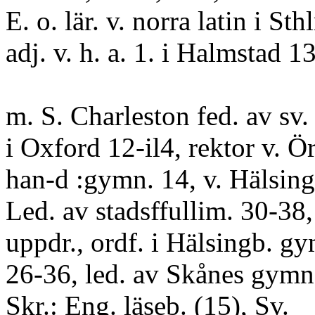
E. o. lär. v. norra latin i St
adj. v. h. a. 1. i Halmstad 13
m. S. Charleston fed. av sv. 
i Oxford 12-il4, rektor v. Ö
han-d :gymn. 14, v. Hälsing
Led. av stadsffullim. 30-38
uppdr., ordf. i Hälsingb. g
26-36, led. av Skånes gymn r
Skr.: Eng. läseb. (15), Sv.