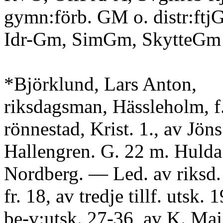
gymn:förb. GM o. distr:ftjG
Idr-Gm, SimGm, SkytteGm
*Björklund, Lars Anton,
riksdagsman, Hässleholm, f.
rönnestad, Krist. 1., av Jön
Hallengren. G. 22 m. Hulda
Nordberg. — Led. av riksd
fr. 18, av tredje tillf. utsk. 
be-v:utsk. 27-36, av K. Maj :