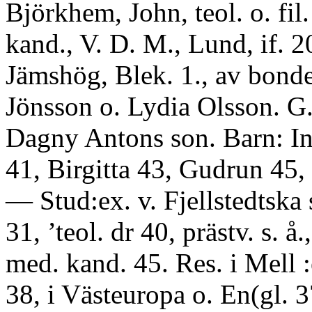
Björkhem, John, teol. o. fil.
kand., V. D. M., Lund, if. 2
Jämshög, Blek. 1., av bond
Jönsson o. Lydia Olsson. G
Dagny Antons son. Barn: In
41, Birgitta 43, Gudrun 45,
— Stud:ex. v. Fjellstedtska 
31, ’teol. dr 40, prästv. s. å.,
med. kand. 45. Res. i Mell 
38, i Västeuropa o. En(gl. 37