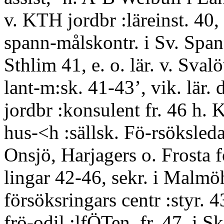
v. KTH jordbr :läreinst. 40,
spann-målskontr. i Sv. Spa
Sthlim 41, e. o. lär. v. Sval
lant-m:sk. 41-43’, vik. lär. 
jordbr :konsulent fr. 46 h. K
hus-<h :sällsk. Fö-rsöksled
Onsjö, Harjagers o. Frosta f
lingar 42-46, sekr. i Malmöh
försöksringars centr :styr. 
frö-odil :lfÖTen. fr. 47, i S