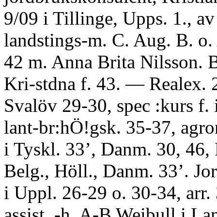
9/09 i Tillinge, Upps. 1., av
landstings-m. C. Aug. B. o.
42 m. Anna Brita Nilsson. 
Kri-stdna f. 43. — Realex. 2
Svalöv 29-30, spec :kurs f. i
lant-br:hÖ!gsk. 35-37, agro
i Tyskl. 33’, Danm. 30, 46, 
Belg., Höll., Danm. 33’. Jor
i Uppl. 26-29 o. 30-34, arr.
assist, -h. A-B Weibull i La