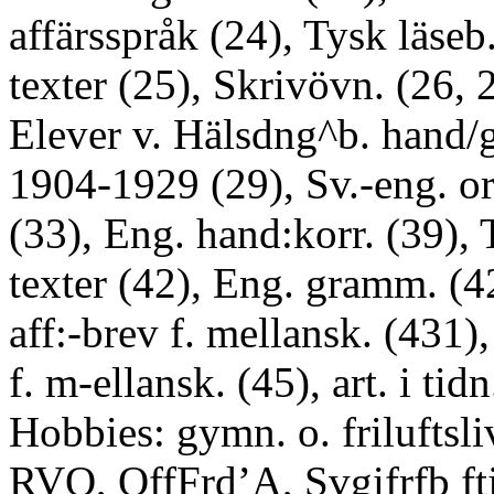
affärsspråk (24), Tysk läseb
texter (25), Skrivövn. (26, 2
Elever v. Hälsdng^b. hand
1904-1929 (29), Sv.-eng. ord
(33), Eng. hand:korr. (39),
texter (42), Eng. gramm. (4
aff:-brev f. mellansk. (431)
f. m-ellansk. (45), art. i tidn
Hobbies: gymn. o. friluftsl
RVO, OffFrd’A, Svgifrfb ftj