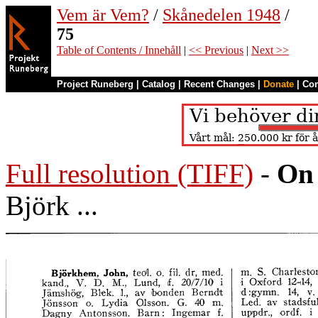
Vem är Vem?
/
Skånedelen 1948
/
75
Table of Contents / Innehåll
|
<< Previous
|
Next >>
Project Runeberg
|
Catalog
|
Recent Changes
|
Donate
|
Co
Full resolution (TIFF)
-
On 
Björk ...