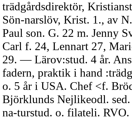
trädgårdsdirektör, Kristianst
Sön-narslöv, Krist. 1., av N.
Paul son. G. 22 m. Jenny S
Carl f. 24, Lennart 27, Mar
29. — Lärov:stud. 4 år. Anst
fadern, praktik i hand :trädg
o. 5 år i USA. Chef <f. Brö
Björklunds Nejlikeodl. sed.
na-turstud. o. filateli. RVO.