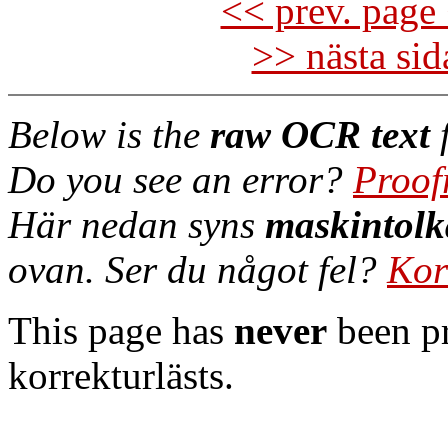
<< prev. page 
>> nästa si
Below is the
raw OCR text
f
Do you see an error?
Proof
Här nedan syns
maskintolk
ovan. Ser du något fel?
Kor
This page has
never
been pr
korrekturlästs.