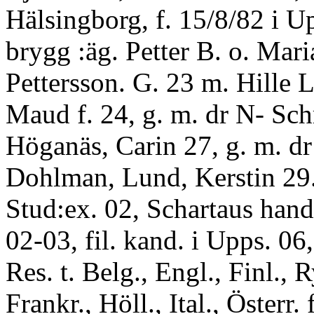
Hälsingborg, f. 15/8/82 i U
brygg :äg. Petter B. o. Mari
Pettersson. G. 23 m. Hille 
Maud f. 24, g. m. dr N- Sch
Höganäs, Carin 27, g. m. dr
Dohlman, Lund, Kerstin 2
Stud:ex. 02, Schartaus hand:
02-03, fil. kand. i Upps. 06, 
Res. t. Belg., Engl., Finl., R
Frankr., Höll., Ital., Österr. f