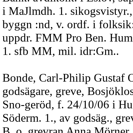
i MaJlmdh. 1. sikogsvistyr., 
byggn :nd, v. ordf. i folksik:
uppdr. FMM Pro Ben. Hum
1. sfb MM, mil. idr:Gm..
Bonde, Carl-Philip Gustaf O
godsägare, greve, Bosjöklos
Sno-geröd, f. 24/10/06 i 
Söderm. 1., av godsäg., gre
B. o. grevran Anna Mörner.