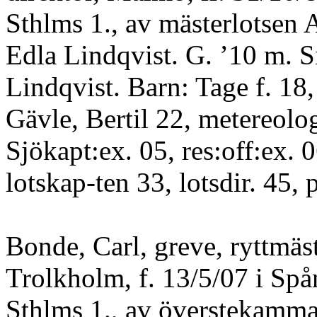
Sthlms 1., av mästerlotsen 
Edla Lindqvist. G. ’10 m. S
Lindqvist. Barn: Tage f. 18,
Gävle, Bertil 22, metereol
Sjökapt:ex. 05, res:off:ex. 0
lotskap-ten 33, lotsdir. 4
Bonde, Carl, greve, ryttmäst
Trolkholm, f. 13/5/07 i Spå
Sthlms 1., av överstekamma