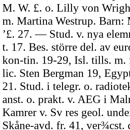
M. W. £. o. Lilly von Wrigh
m. Martina Westrup. Barn: 
’£. 27. — Stud. v. nya elem
t. 17. Bes. större del. av eur
kon-tin. 19-29, Isl. tills. m. 
lic. Sten Bergman 19, Egyp
21. Stud. i telegr. o. radiot
anst. o. prakt. v. AEG i Mal
Kamrer v. Sv res geol. unde
Skåne-avd. fr. 41, ver¾cst. 