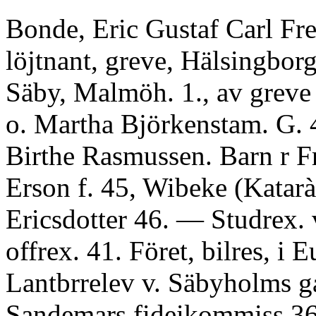
Bonde, Eric Gustaf Carl Fre
löjtnant, greve, Hälsingborg,
Säby, Malmöh. 1., av greve
o. Martha Björkenstam. G. 
Birthe Rasmussen. Barn r F
Erson f. 45, Wibeke (Katar
Ericsdotter 46. — Studrex. 
offrex. 41. Föret, bilres, i 
Lantbrrelev v. Säbyholms g
Sandemars fideikommiss 36