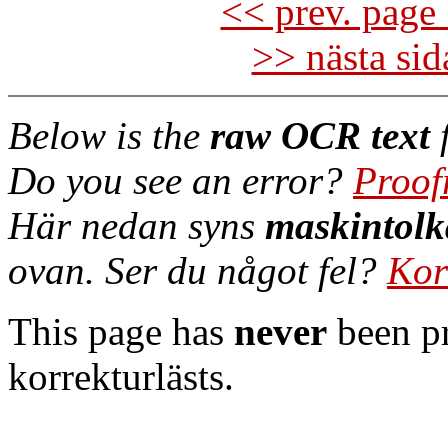
<< prev. page 
>> nästa si
Below is the
raw OCR text
f
Do you see an error?
Proof
Här nedan syns
maskintolk
ovan. Ser du något fel?
Kor
This page has
never
been pr
korrekturlästs.