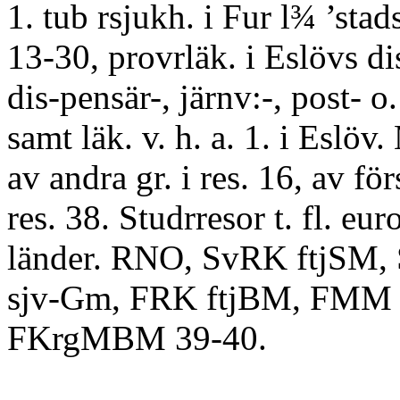
1. tub rsjukh. i Fur l¾ ’stad
13-30, provrläk. i Eslövs dis
dis-pensär-, järnv:-, post- o.
samt läk. v. h. a. 1. i Eslöv
av andra gr. i res. 16, av förs
res. 38. Studrresor t. fl. eur
länder. RNO, SvRK ftjSM
sjv-Gm, FRK ftjBM, FMM f
FKrgMBM 39-40.