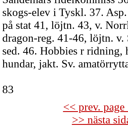
skogs-elev i Tyskl. 37. Asp. 
på stat 41, löjtn. 43, v. Norr
dragon-reg. 41-46, löjtn. v.
sed. 46. Hobbies r ridning, 
hundar, jakt. Sv. amatörrytt
83
<< prev. page 
>> nästa si