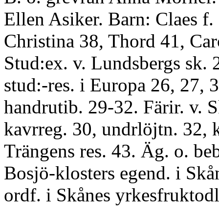
Ellen Asiker. Barn: Claes f.
Christina 38, Thord 41, Ca
Stud:ex. v. Lundsbergs sk. 
stud:-res. i Europa 26, 27, 3
handrutib. 29-32. Färir. v. 
kavrreg. 30, undrlöjtn. 32, 
Trängens res. 43. Äg. o. beb
Bosjö-klosters egend. i Skån
ordf. i Skånes yrkesfruktodl