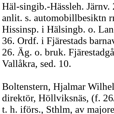
Häl-singib.-Hässleh. Järnv. 
anlit. s. automobillbesiktn
Hissinsp. i Hälsingb. o. Lan
36. Ordf. i Fjärestads barna
26. Äg. o. bruk. Fjärestadgå
Vallåkra, sed. 10.
Boltenstern, Hjalmar Wilhe
direktör, Höllviksnäs, (f. 2
t. h. iförs., Sthlm, av major