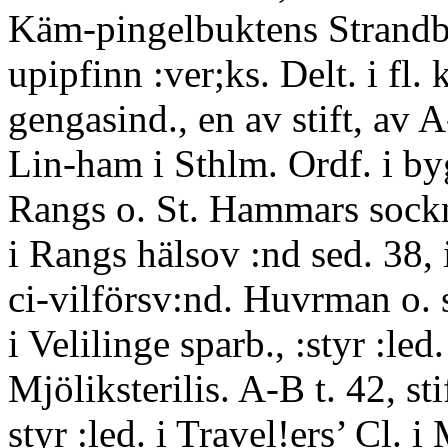
Käm-pingelbuktens Strandba
upipfinn :ver;ks. Delt. i fl. 
gengasind., en av stift, av 
Lin-ham i Sthlm. Ordf. i by
Rangs o. St. Hammars sockn
i Rangs hälsov :nd sed. 38,
ci-vilförsv:nd. Huvrman o. 
i Velilinge sparb., :styr :le
Mjöliksterilis. A-B t. 42, sti
styr :led. i Travel!ers’ Cl. 