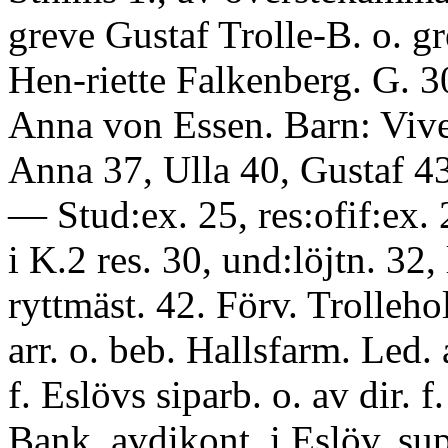
greve Gustaf Trolle-B. o. g
Hen-riette Falkenberg. G. 3
Anna von Essen. Barn: Vive
Anna 37, Ulla 40, Gustaf 43
— Stud:ex. 25, res:ofif:ex. 
i K.2 res. 30, und:löjtn. 32, 
ryttmäst. 42. Förv. Trolleh
arr. o. beb. Hallsfarm. Led. 
f. Eslövs siparb. o. av dir. f
Bank. avdikont. i Eslöv, sup.