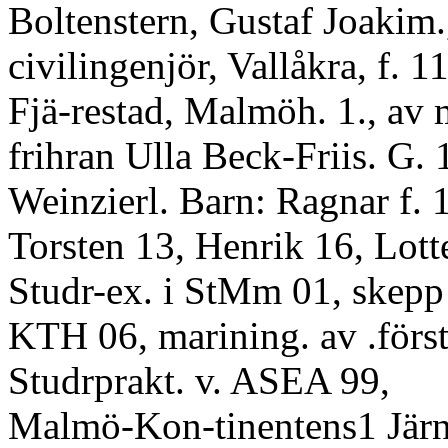
Boltenstern, Gustaf Joakim.
civilingenjör, Vallåkra, f. 1
Fjä-restad, Malmöh. 1., av 
frihran Ulla Beck-Friis. G. 
Weinzierl. Barn: Ragnar f. 
Torsten 13, Henrik 16, Lot
Studr-ex. i StMm 01, skepp 
KTH 06, marining. av .först
Studrprakt. v. ASEA 99,
Malmö-Kon-tinentens1 Järnv