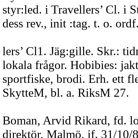
styr:led. i Travellers’ Cl. i 
dess rev., init :tag. t. o. ordf
lers’ Cl1. Jäg:gille. Skr.: tidn
lokala frågor. Hobibies: jakt
sportfiske, brodi. Erh. ett fle
SkytteM, bl. a. RiksM 27.
Boman, Arvid Rikard, fd. lo
direktör, Malmö, if. 31/10