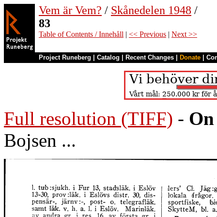
Vem är Vem?
/
Skånedelen 1948
/
83
Table of Contents / Innehåll
|
<< Previous
|
Next >>
Project Runeberg
|
Catalog
|
Recent Changes
|
Donate
|
Co
Full resolution (TIFF)
-
On 
Bojsen ...