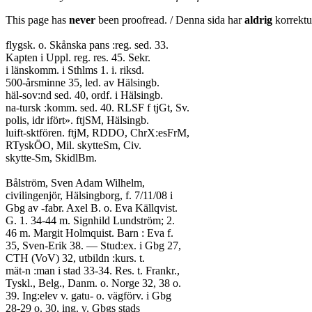
This page has
never
been proofread. / Denna sida har
aldrig
korrektur
flygsk. o. Skånska pans :reg. sed. 33.
Kapten i Uppl. reg. res. 45. Sekr.
i länskomm. i Sthlms 1. i. riksd.
500-årsminne 35, led. av Hälsingb.
häl-sov:nd sed. 40, ordf. i Hälsingb.
na-tursk :komm. sed. 40. RLSF f tjGt, Sv.
polis, idr ifört». ftjSM, Hälsingb.
luift-sktfören. ftjM, RDDO, ChrX:esFrM,
RTyskÖO, Mil. skytteSm, Civ.
skytte-Sm, SkidlBm.
Bålström, Sven Adam Wilhelm,
civilingenjör, Hälsingborg, f. 7/11/08 i
Gbg av -fabr. Axel B. o. Eva Källqvist.
G. 1. 34-44 m. Signhild Lundström; 2.
46 m. Margit Holmquist. Barn : Eva f.
35, Sven-Erik 38. — Stud:ex. i Gbg 27,
CTH (VoV) 32, utbildn :kurs. t.
mät-n :man i stad 33-34. Res. t. Frankr.,
Tyskl., Belg., Danm. o. Norge 32, 38 o.
39. Ing:elev v. gatu- o. vägförv. i Gbg
28-29 o. 30, ing. v. Gbgs stads