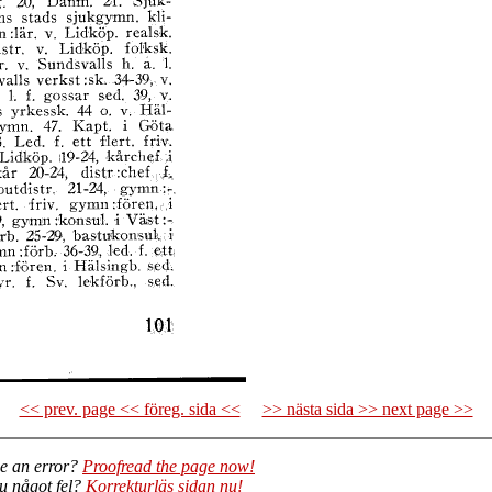
<< prev. page << föreg. sida <<
>> nästa sida >> next page >>
e an error?
Proofread the page now!
du något fel?
Korrekturläs sidan nu!