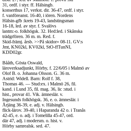
31, ordf. i styr. ff. Hälsingb.
konserthus 17, verkst. dir. 36-47, ordf. i styr.
f. vanföreanst. 16-40, i iören. Nordens
Hälsin-gfb :krets 19-43, landstingsman
16-18, led. av styr. f. Svalövs
lantm:-o. folkhögsk. 32. Hed:led. i Skånska
trädgrfören. 36 m. m. Red. f.
Skid-främj. årsb. >>På skidor» 08-11. GV:s
Jmt, KN02kl, KV02kl, StO-ffTunNI,
KDD02gr.
Bååth, Gösta Oswald,
läroverksadjunkt, Hörby, f. 22/6/05 i Malmö av
Olof B. o. Johanna Olsson. G. 36 m.
Astrid: Widell. Barn: Rolf f. 38,
Thomas 46. — Stud:ex. i Malmö 26, fil.
kand. i Lund 35, fil. mag. 36, lic :stud. i
hist., provar 41. Vik. ämneslär. v.
Ingesunds folkhögsk. 36, e. o. ämneslär. i
Årjäng 36-39, e. adj. v. Hälsingb.
flick-lärov. 39-40, i Haparanda 42 o. i Tranås
42-45, e. o. adj. i Tomelilla 45-47, ord.
där 47, adj. i modersm. o. hist. v.
Hörby samrealsk. sed. 47.