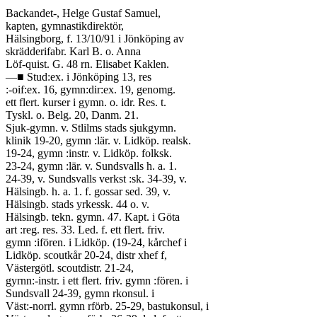
Backandet-, Helge Gustaf Samuel,
kapten, gymnastikdirektör,
Hälsingborg, f. 13/10/91 i Jönköping av
skrädderifabr. Karl B. o. Anna
Löf-quist. G. 48 rn. Elisabet Kaklen.
—■ Stud:ex. i Jönköping 13, res
:-oif:ex. 16, gymn:dir:ex. 19, genomg.
ett flert. kurser i gymn. o. idr. Res. t.
Tyskl. o. Belg. 20, Danm. 21.
Sjuk-gymn. v. Stlilms stads sjukgymn.
klinik 19-20, gymn :lär. v. Lidköp. realsk.
19-24, gymn :instr. v. Lidköp. folksk.
23-24, gymn :lär. v. Sundsvalls h. a. 1.
24-39, v. Sundsvalls verkst :sk. 34-39, v.
Hälsingb. h. a. 1. f. gossar sed. 39, v.
Hälsingb. stads yrkessk. 44 o. v.
Hälsingb. tekn. gymn. 47. Kapt. i Göta
art :reg. res. 33. Led. f. ett flert. friv.
gymn :ifören. i Lidköp. (19-24, kårchef i
Lidköp. scoutkår 20-24, distr xhef f,
Västergötl. scoutdistr. 21-24,
gyrnn:-instr. i ett flert. friv. gymn :fören. i
Sundsvall 24-39, gymn rkonsul. i
Väst:-norrl. gymn rförb. 25-29, bastukonsul, i