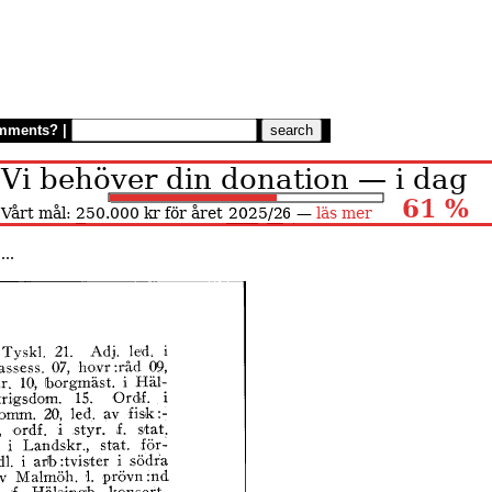
mments?
|
...