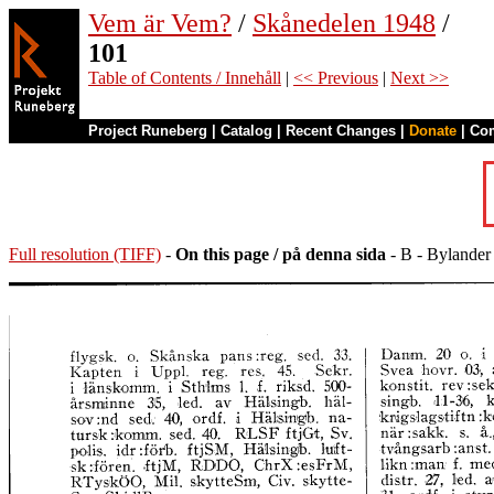
Vem är Vem?
/
Skånedelen 1948
/
101
Table of Contents / Innehåll
|
<< Previous
|
Next >>
Project Runeberg
|
Catalog
|
Recent Changes
|
Donate
|
Co
Full resolution (TIFF)
-
On this page / på denna sida
- B - Bylander 