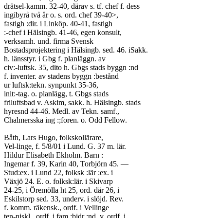
drätsel-kamm. 32-40, därav s. tf. chef f. dess
ingibyrå två år o. s. ord. chef 39-40>,
fastigh :dir. i Linköp. 40-41, fastigh
:-chef i Hälsingb. 41-46, egen konsult,
verksamh. und. firma Svensk
Bostadsprojektering i Hälsingb. sed. 46. iSakk.
h. länsstyr. i Gbg f. planläggn. av
civ:-luftsk. 35, dito h. Gbgs stads byggn :nd
f. inventer. av stadens byggn :bestånd
ur luftsk:tekn. synpunkt 35-36,
init:-tag. o. planlägg, t. Gbgs stads
friluftsbad v. Askim, sakk. h. Hälsingb. stads
hyresnd 44-46. Medl. av Tekn. samf.,
Chalmersska ing :;foren. o. Odd Fellow.
Båth, Lars Hugo, folkskollärare,
Vel-linge, f. 5/8/01 i Lund. G. 37 m. lär.
Hildur Elisabeth Ekholm. Barn :
Ingemar f. 39, Karin 40, Torbjörn 45. —
Stud:ex. i Lund 22, folksk :lär :ex. i
Växjö 24. E. o. folksk:lär. i Skivarp
24-25, i Öremölla ht 25, ord. där 26, i
Eskilstorp sed. 33, underv. i slöjd. Rev.
f. komm. räkensk., ordf. i Vellinge
ten-niskl., ordf. i fam :bidr :nd, v. ordf. i