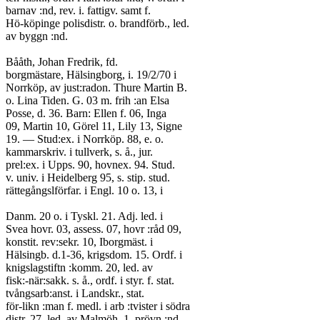
barnav :nd, rev. i. fattigv. samt f.
Hö-köpinge polisdistr. o. brandförb., led.
av byggn :nd.
Bååth, Johan Fredrik, fd.
borgmästare, Hälsingborg, i. 19/2/70 i
Norrköp, av just:radon. Thure Martin B.
o. Lina Tiden. G. 03 m. frih :an Elsa
Posse, d. 36. Barn: Ellen f. 06, Inga
09, Martin 10, Görel 11, Lily 13, Signe
19. — Stud:ex. i Norrköp. 88, e. o.
kammarskriv. i tullverk, s. å., jur.
prel:ex. i Upps. 90, hovnex. 94. Stud.
v. univ. i Heidelberg 95, s. stip. stud.
rättegångslförfar. i Engl. 10 o. 13, i
Danm. 20 o. i Tyskl. 21. Adj. led. i
Svea hovr. 03, assess. 07, hovr :råd 09,
konstit. rev:sekr. 10, Iborgmäst. i
Hälsingb. d.1-36, krigsdom. 15. Ordf. i
knigslagstiftn :komm. 20, led. av
fisk:-när:sakk. s. å., ordf. i styr. f. stat.
tvångsarb:anst. i Landskr., stat.
för-likn :man f. medl. i arb :tvister i södra
distr. 27, led. av Malmöh. 1. prövn :nd