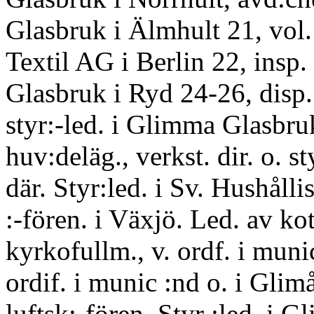
Glasbruk i Älmhult 21, vol.
Textil AG i Berlin 22, insp.
Glasbruk i Ryd 24-26, disp.
styr:-led. i Glimma Glasbru
huv:deläg., verkst. dir. o. st
där. Styr:led. i Sv. Hushålli
:-fören. i Växjö. Led. av ko
kyrkofullm., v. ordf. i munic
ordif. i munic :nd o. i Glim
luftsk:-fören. Styr :led. i G