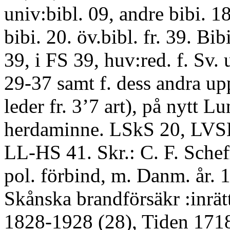
univ:bibl. 09, andre bibi. 18
bibi. 20. öv.bibl. fr. 39. Bi
39, i FS 39, huv:red. f. Sv
29-37 samt f. dess andra upp
leder fr. 3’7 art), på nytt Lu
herdaminne. LSkS 20, LVS
LL-HS 41. Skr.: C. F. Schef
pol. förbind, m. Danm. år. 
Skånska brandförsäkr :inrät
1828-1928 (28), Tiden 1718