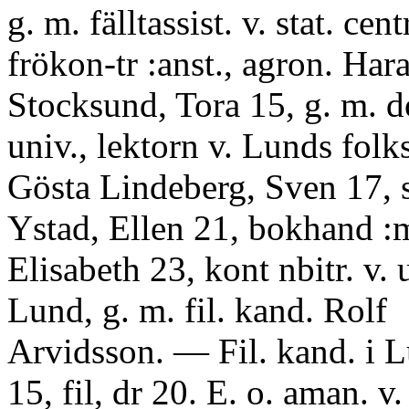
g. m. fälltassist. v. stat. cent
frökon-tr :anst., agron. Har
Stocksund, Tora 15, g. m. d
univ., lektorn v. Lunds folk
Gösta Lindeberg, Sven 17, s
Ystad, Ellen 21, bokhand :
Elisabeth 23, kont nbitr. v. u
Lund, g. m. fil. kand. Rolf
Arvidsson. — Fil. kand. i Lu
15, fil, dr 20. E. o. aman. v