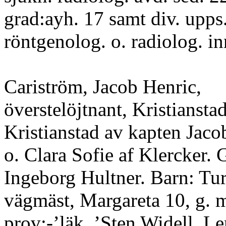
grad:ayh. 17 samt div. upps
röntgenolog. o. radiolog. 
Cariström, Jacob Henric,
överstelöjtnant, Kristianstad
Kristianstad av kapten Jaco
o. Clara Sofie af Klercker. 
Ingeborg Hultner. Barn: Tur
vägmäst, Margareta 10, g. 
prov:-’läk. ’Sten Widell, Le