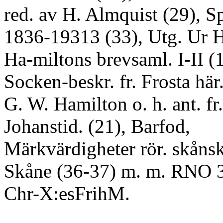
red. av H. Almquist (29), S
1836-19313 (33), Utg. Ur 
Ha-miltons brevsaml. I-II (1
Socken-beskr. fr. Frosta hä
G. W. Hamilton o. h. ant. fr
Johanstid. (21), Barfod,
Märkvärdigheter rör. skåns
Skåne (36-37) m. m. RNO 
Chr-X:esFrihM.