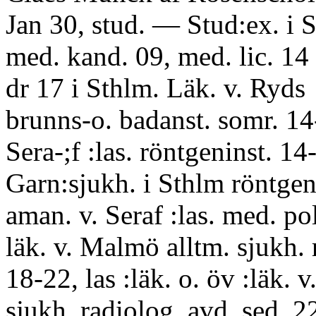
Jan 30, stud. — Stud:ex. i 
med. kand. 09, med. lic. 14
dr 17 i Sthlm. Läk. v. Ryds
brunns-o. badanst. somr. 14
Sera-;f :las. röntgeninst. 14-
Garn:sjukh. i Sthlm röntgen
aman. v. Seraf :las. med. pol
läk. v. Malmö alltm. sjukh.
18-22, las :läk. o. öv :läk. 
sjukh. radiolog. avd. sed. 22