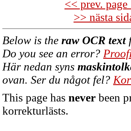
<< prev. page 
>> nästa si
Below is the
raw OCR text
f
Do you see an error?
Proof
Här nedan syns
maskintolk
ovan. Ser du något fel?
Kor
This page has
never
been pr
korrekturlästs.