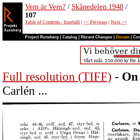
Vem är Vem?
/
Skånedelen 1948
/
107
Table of Contents / Innehåll
|
<< Previous
|
Next >>
Project Runeberg
|
Catalog
|
Recent Changes
|
Donate
|
Co
Full resolution (TIFF)
-
On 
Carlén ...