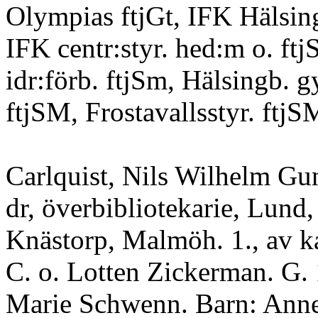
Olympias ftjGt, IFK Hälsin
IFK centr:styr. hed:m o. ftj
idr:förb. ftjSm, Hälsingb. 
ftjSM, Frostavallsstyr. ftjS
Carlquist, Nils Wilhelm Gunn
dr, överbibliotekarie, Lund, 
Knästorp, Malmöh. 1., av k
C. o. Lotten Zickerman. G.
Marie Schwenn. Barn: Anne