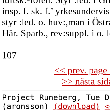
insp. f. sk. f.’ yrkesundervis
styr :led. o. huv:,man i Öst
Här. Sparb., rev:suppl. i o. 
107
<< prev. page 
>> nästa si
Project Runeberg, Tue D
(aronsson)
(download)
<