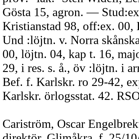
Gösta 15, agron. — Stud:ex.
Kristianstad 98, off:ex. 00
Und :löjtn. v. Norra skånska
00, löjtn. 04, kap t. 16, maj
29, i res. s. å., öv :löjtn. i 
Bef. f. Karlskr. ro 29-42, exp
Karlskr. örlogsstat. 42. RSO
Cariström, Oscar Engelbrek
direktör, Glimåkra, f. 25/10