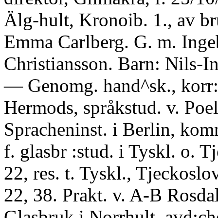
Älg-hult, Kronoib. 1., av br
Emma Carlberg. G. m. Inge
Christiansson. Barn: Nils-In
— Genomg. hand^sk., korr:s
Hermods, språkstud. v. Po
Spracheninst. i Berlin, komm
f. glasbr :stud. i Tyskl. o. T
22, res. t. Tyskl., Tjeckoslov
22, 38. Prakt. v. A-B Rosda
Glasbruk i Norrhult, avd:ch