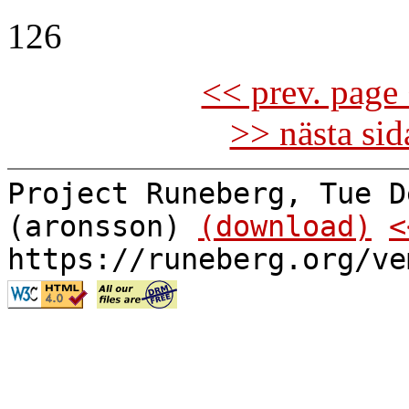
126
<< prev. page 
>> nästa si
Project Runeberg, Tue D
(aronsson)
(download)
<
https://runeberg.org/ve