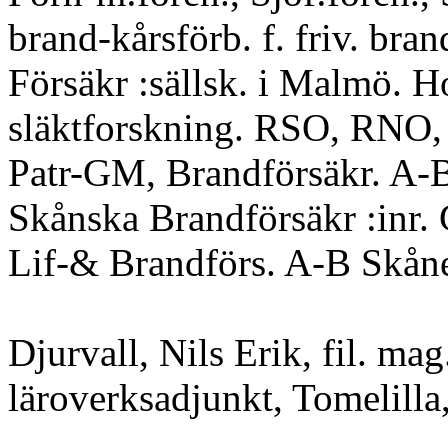
brand-kårsförb. f. friv. bran
Försäkr :sällsk. i Malmö. 
släktforskning. RSO, RNO
Patr-GM, Brandförsäkr. A-
Skånska Brandförsäkr :inr.
Lif-& Brandförs. A-B Skå
Djurvall, Nils Erik, fil. mag
läroverksadjunkt, Tomelilla,