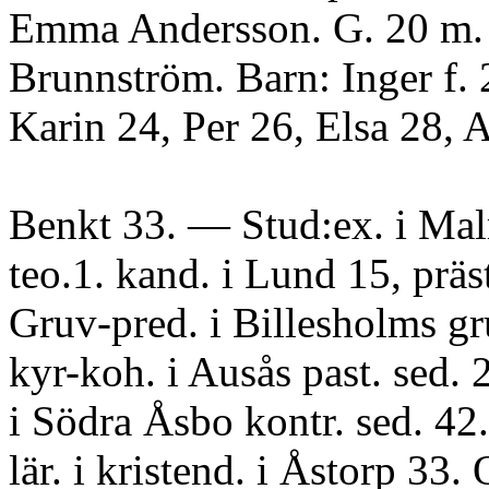
Emma Andersson. G. 20 m.
Brunnström. Barn: Inger f. 
Karin 24, Per 26, Elsa 28, 
Benkt 33. — Stud:ex. i Ma
teo.1. kand. i Lund 15, präs
Gruv-pred. i Billesholms g
kyr-koh. i Ausås past. sed. 
i Södra Åsbo kontr. sed. 42.
lär. i kristend. i Åstorp 33. 