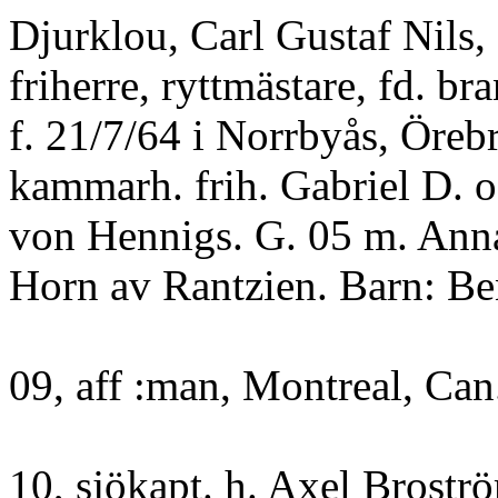
Djurklou, Carl Gustaf Nils,
friherre, ryttmästare, fd. b
f. 21/7/64 i Norrbyås, Örebr
kammarh. frih. Gabriel D. o
von Hennigs. G. 05 m. Ann
Horn av Rantzien. Barn: Ben
09, aff :man, Montreal, Can
10, sjökapt. h. Axel Brost