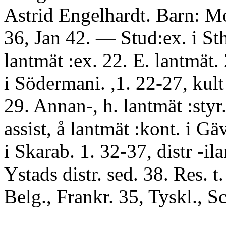
Astrid Engelhardt. Barn: Mo
36, Jan 42. — Stud:ex. i St
lantmät :ex. 22. E. lantmät. 
i Södermani. ,1. 22-27, kult
29. Annan-, h. lantmät :styr
assist, å lantmät :kont. i Gä
i Skarab. 1. 32-37, distr -ila
Ystads distr. sed. 38. Res. t.
Belg., Frankr. 35, Tyskl., S