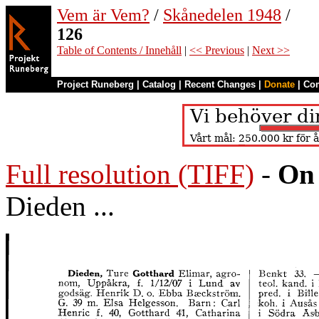
Vem är Vem?
/
Skånedelen 1948
/
126
Table of Contents / Innehåll
|
<< Previous
|
Next >>
Project Runeberg
|
Catalog
|
Recent Changes
|
Donate
|
Co
Full resolution (TIFF)
-
On 
Dieden ...