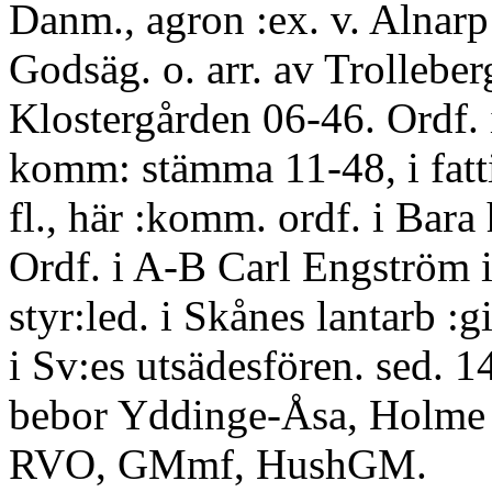
Danm., agron :ex. v. Alnarp
Godsäg. o. arr. av Trolleber
Klostergården 06-46. Ordf. 
komm: stämma 11-48, i fatt
fl., här :komm. ordf. i Bara 
Ordf. i A-B Carl Engström i
styr:led. i Skånes lantarb :g
i Sv:es utsädesfören. sed. 1
bebor Yddinge-Åsa, Holme
RVO, GMmf, HushGM.