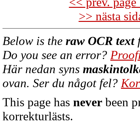
<< prev. page 
>> nästa si
Below is the
raw OCR text
f
Do you see an error?
Proof
Här nedan syns
maskintolk
ovan. Ser du något fel?
Kor
This page has
never
been pr
korrekturlästs.