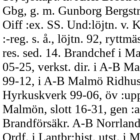
Gbg, g. m. Gunborg Bergs
Oiff :ex. SS. Und:löjtn. v. 
:-reg. s. å., löjtn. 92, ryttmäs
res. sed. 14. Brandchef i M
05-25, verkst. dir. i A-B Ma
99-12, i A-B Malmö Ridhus
Hyrkuskverk 99-06, öv :upp
Malmön, slott 16-31, gen :a
Brandförsäkr. A-B Norrland
Ordf. i Lantbr:hist. utst. i