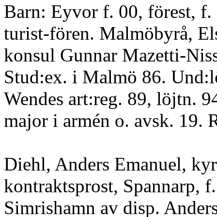
Barn: Eyvor f. 00, förest, f.
turist-fören. Malmöbyrå, El
konsul Gunnar Mazetti-Ni
Stud:ex. i Malmö 86. Und:lö
Wendes art:reg. 89, löjtn. 94
major i armén o. avsk. 19.
Diehl, Anders Emanuel, ky
kontraktsprost, Spannarp, f.
Simrishamn av disp. Anders