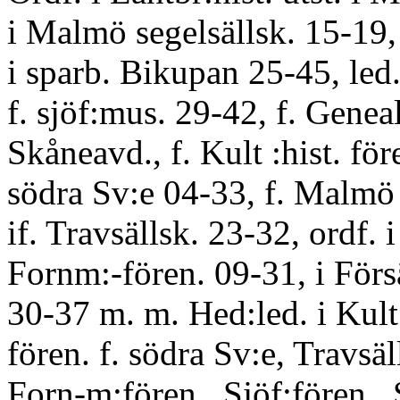
i Malmö segelsällsk. 15-1
i sparb. Bikupan 25-45, led.
f. sjöf:mus. 29-42, f. Geneal
Skåneavd., f. Kult :hist. före
södra Sv:e 04-33, f. Malmö
if. Travsällsk. 23-32, ordf. i
Fornm:-fören. 09-31, i Förs
30-37 m. m. Hed:led. i Kult 
fören. f. södra Sv:e, Travsäl
Forn-m:fören., Sjöf:fören.,