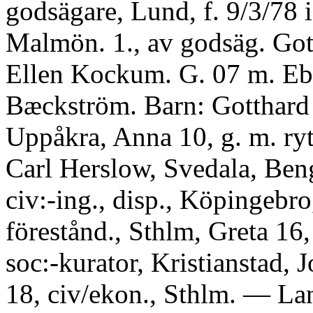
godsägare, Lund, f. 9/3/78 i
Malmön. 1., av godsäg. Got
Ellen Kockum. G. 07 m. E
Bæckström. Barn: Gotthard i
Uppåkra, Anna 10, g. m. ryt
Carl Herslow, Svedala, Ben
civ:-ing., disp., Köpingebro
förestånd., Sthlm, Greta 16, 
soc:-kurator, Kristianstad, 
18, civ/ekon., Sthlm. — Lan