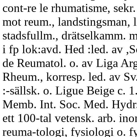
cont-re le rhumatisme, sekr.
mot reum., landstingsman, l
stadsfullm., drätselkamm. m
i fp lok:avd. Hed :led. av 
de Reumatol. o. av Liga Arg
Rheum., korresp. led. av Sv
:-sällsk. o. Ligue Beige c. 
Memb. Int. Soc. Med. Hydr.
ett 100-tal vetensk. arb. in
reuma-tologi, fysiologi o. fy