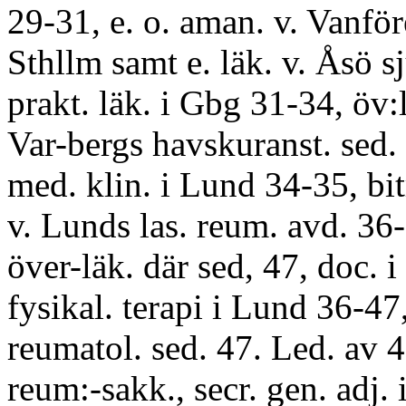
29-31, e. o. aman. v. Vanför
Sthllm samt e. läk. v. Åsö s
prakt. läk. i Gbg 31-34, öv:l
Var-bergs havskuranst. sed.
med. klin. i Lund 34-35, bitr
v. Lunds las. reum. avd. 36
över-läk. där sed, 47, doc. i
fysikal. terapi i Lund 36-47, 
reumatol. sed. 47. Led. av 4
reum:-sakk., secr. gen. adj. 