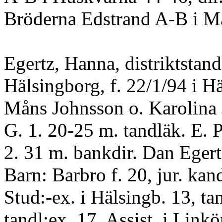
Bröderna Edstrand A-B i Ma
Egertz, Hanna, distriktstand
Hälsingborg, f. 22/1/94 i H
Måns Johnsson o. Karolina 
G. 1. 20-25 m. tandläk. E. 
2. 31 m. bankdir. Dan Egert
Barn: Barbro f. 20, jur. ka
Stud:-ex. i Hälsingb. 13, ta
tandl:ex. 17. Assist, i Link