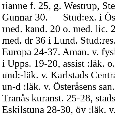
rianne f. 25, g. Westrup, St
Gunnar 30. — Stud:ex. i Ös
rned. kand. 20 o. med. lic. 
med. dr 36 i Lund. Stud:res
Europa 24-37. Aman. v. fysio
i Upps. 19-20, assist :läk. o.
und:-läk. v. Karlstads Centr
un-d :läk. v. Österåsens san.
Tranås kuranst. 25-28, stadsd
Eskilstuna 28-30, öv :läk. v