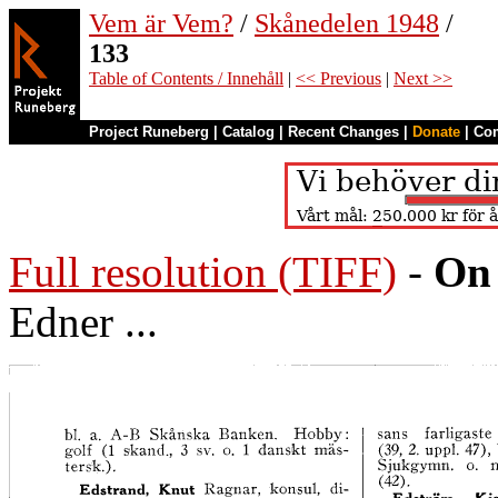
Vem är Vem?
/
Skånedelen 1948
/
133
Table of Contents / Innehåll
|
<< Previous
|
Next >>
Project Runeberg
|
Catalog
|
Recent Changes
|
Donate
|
Co
Full resolution (TIFF)
-
On 
Edner ...