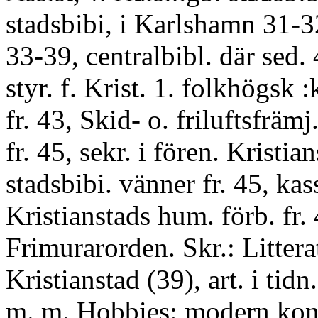
stadsbibi, i Karlshamn 31-32
33-39, centralbibl. där sed.
styr. f. Krist. 1. folkhögsk 
fr. 43, Skid- o. friluftsfrämj
fr. 45, sekr. i fören. Kristia
stadsbibi. vänner fr. 45, kas
Kristianstads hum. förb. fr.
Frimurarorden. Skr.: Litter
Kristianstad (39), art. i tidn.
m. m. Hobbies: modern kons