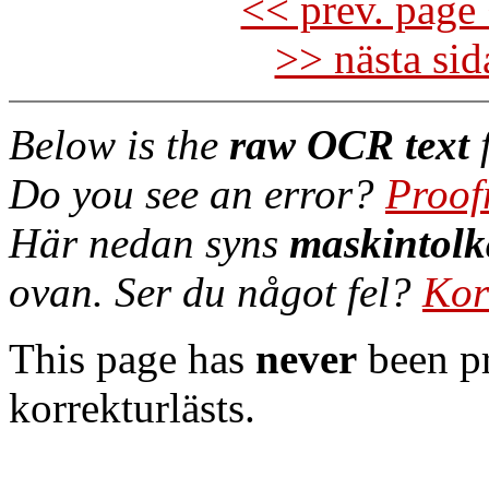
<< prev. page 
>> nästa si
Below is the
raw OCR text
f
Do you see an error?
Proof
Här nedan syns
maskintolk
ovan. Ser du något fel?
Kor
This page has
never
been pr
korrekturlästs.