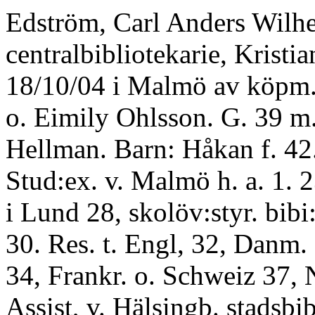
Edström, Carl Anders Wilh
centralbibliotekarie, Kristian
18/10/04 i Malmö av köpm.
o. Eimily Ohlsson. G. 39 m
Hellman. Barn: Håkan f. 4
Stud:ex. v. Malmö h. a. 1. 2
i Lund 28, skolöv:styr. bibi
30. Res. t. Engl, 32, Danm. 
34, Frankr. o. Schweiz 37, 
Assist, v. Hälsingb. stadsbib