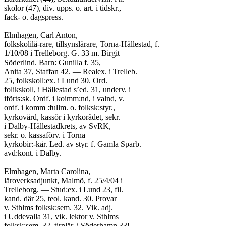
skolor (47), div. upps. o. art. i tidskr.,
fack- o. dagspress.
Elmhagen, Carl Anton,
folkskolilä-rare, tillsynslärare, Torna-Hällestad, f.
1/10/08 i Trelleborg. G. 33 m. Birgit
Söderlind. Barn: Gunilla f. 35,
Anita 37, Staffan 42. — Realex. i Trelleb.
25, folkskoll:ex. i Lund 30. Ord.
folikskoll, i Hällestad s’ed. 31, underv. i
iförts:sk. Ordf. i koimm:nd, i valnd, v.
ordf. i komm :fullm. o. folksk:styr.,
kyrkovärd, kassör i kyrkorådet, sekr.
i Dalby-Hällestadkrets, av SvRK,
sekr. o. kassaförv. i Torna
kyrkobir:-kår. Led. av styr. f. Gamla Sparb.
avd:kont. i Dalby.
Elmhagen, Marta Carolina,
läroverksadjunkt, Malmö, f. 25/4/04 i
Trelleborg. — Stud:ex. i Lund 23, fil.
kand. där 25, teol. kand. 30. Provar
v. Sthlms folksk:sem. 32. Vik. adj.
i Uddevalla 31, vik. lektor v. Sthlms
folksk:sem. 32, tirnlär. i Söderhamn 33!,