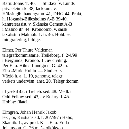
Barn: Jonas ’f. 46. — Stud:ex. v. Lunds
priv. eleim:sk. 38, fackkurs. v.
Häl-singib. hand:gymn. 41, DHG 44. Prakt,
h. Höganäs-Billesholms A-B 39-40,
kamrersassist. v. Skånska Cement A-B
i Malmö ifr. 44. Kronoomb. v. särsk.
tax:distr. i Malmöh. 1. fr. 46. Hobbies:
fotografering, bridge.
Elmer, Per Thure Valdemar,
telegrafkommissarie, Trelleborg, f. 2/4/99
i Bergunda, Kronob. 1., av civiling.
Per E. o. Hilma Lundgren. G. 42 m.
Elise-Marie Hultin. — Stud:ex. v.
Växjö h. a. 1. 19, genomg. telegr
verkets undervisn :anst. 20. Telegr :komm.
i Lysekil 42, i Trelleb. sed. 48. Medl. i
Odd Fellow sed. 43, av Rotarykl. 45.
Hobby: filateli.
Elmgren, Johan Henrik Jakob,
lek-,tor, Kristianstad, f. 20/7/97 i Habo,
Skaraib. 1., av pred. Klas E. o. Frida
Johansson. G. 26 m. ’skolköks- o.