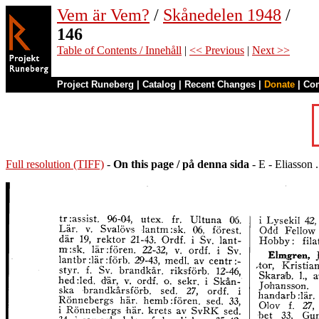
Vem är Vem?
/
Skånedelen 1948
/
146
Table of Contents / Innehåll
|
<< Previous
|
Next >>
Project Runeberg
|
Catalog
|
Recent Changes
|
Donate
|
Co
Full resolution (TIFF)
-
On this page / på denna sida
- E - Eliasson .