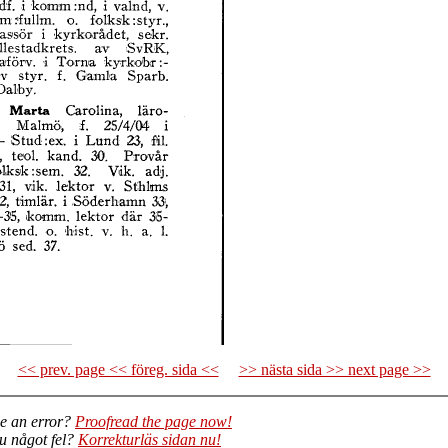
<< prev. page << föreg. sida <<
>> nästa sida >> next page >>
e an error?
Proofread the page now!
du något fel?
Korrekturläs sidan nu!