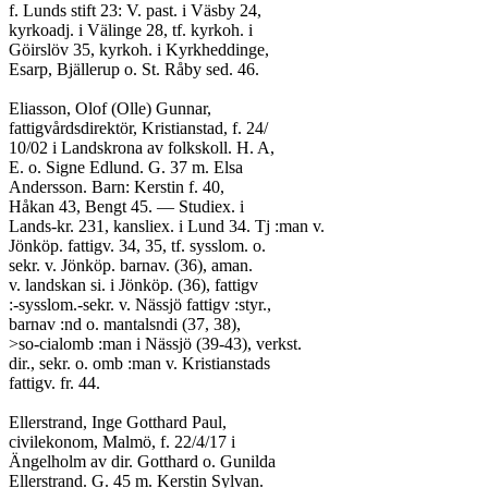
f. Lunds stift 23: V. past. i Väsby 24,
kyrkoadj. i Välinge 28, tf. kyrkoh. i
Göirslöv 35, kyrkoh. i Kyrkheddinge,
Esarp, Bjällerup o. St. Råby sed. 46.
Eliasson, Olof (Olle) Gunnar,
fattigvårdsdirektör, Kristianstad, f. 24/
10/02 i Landskrona av folkskoll. H. A,
E. o. Signe Edlund. G. 37 m. Elsa
Andersson. Barn: Kerstin f. 40,
Håkan 43, Bengt 45. — Studiex. i
Lands-kr. 231, kansliex. i Lund 34. Tj :man v.
Jönköp. fattigv. 34, 35, tf. sysslom. o.
sekr. v. Jönköp. barnav. (36), aman.
v. landskan si. i Jönköp. (36), fattigv
:-sysslom.-sekr. v. Nässjö fattigv :styr.,
barnav :nd o. mantalsndi (37, 38),
>so-cialomb :man i Nässjö (39-43), verkst.
dir., sekr. o. omb :man v. Kristianstads
fattigv. fr. 44.
Ellerstrand, Inge Gotthard Paul,
civilekonom, Malmö, f. 22/4/17 i
Ängelholm av dir. Gotthard o. Gunilda
Ellerstrand. G. 45 m. Kerstin Sylvan.