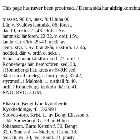
This page has
never
been proofread. / Denna sida har
aldrig
korrektur
triassist. 96-04, utex. fr. Ultuna 06.
Lär. v. Svalövs lantmisk. 06, förest,
där 19, rektor 21-43. Ordf. i Sv.
lantmisk. länfören. 22-32, v. ordf. i Sv.
lantbr :lär rförb. 29-43, medl. av
centr:-styr. f. Sv. brandkår, riksförb. 12-46,
hed:led. där, v. ordf. o. sekr. i
Skånska brandkårsförb. sed. 27, ordf. i
Rönnebergs här. hemb:fören. sed. 33,
i Rönnebergs här. krets av SvRK sed.
34, i samarb :deleg. f. husdj :hyg. 35-42,
styr:medl. i Malmöh. 1. rusthåll fr. 40,
ordf. i Rönnebergs kyrkobr :kår fr. 41.
RNO, RVO, 3 GM.
Eliasson, Bengt Ivar, kyrkoherde,
Kyrkheddinge, tf. 12/2/99 i
Strövels-torp, Krist. 1., av Bengt Eliasson o.
Tilda Södierberg. G. 29 m. Hilma
Johansson. Barn: Kerstin f. 30, Bengt
32, Göran s. å. — Stud:ex. i Lund 18,
teol. fil. ex. 20, teol. kand. 23, prästv.