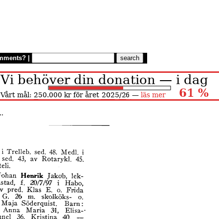
mments?
|
..