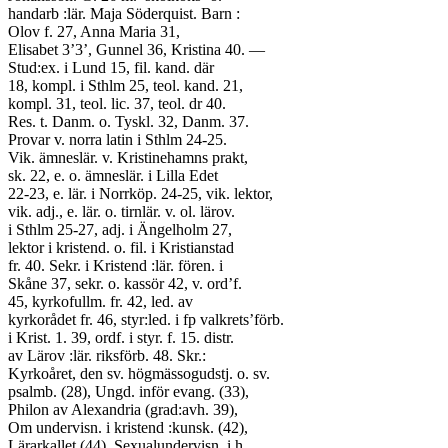
handarb :lär. Maja Söderquist. Barn :
Olov f. 27, Anna Maria 31,
Elisabet 3’3’, Gunnel 36, Kristina 40. —
Stud:ex. i Lund 15, fil. kand. där
18, kompl. i Sthlm 25, teol. kand. 21,
kompl. 31, teol. lic. 37, teol. dr 40.
Res. t. Danm. o. Tyskl. 32, Danm. 37.
Provar v. norra latin i Sthlm 24-25.
Vik. ämneslär. v. Kristinehamns prakt,
sk. 22, e. o. ämneslär. i Lilla Edet
22-23, e. lär. i Norrköp. 24-25, vik. lektor,
vik. adj., e. lär. o. tirnlär. v. ol. lärov.
i Sthlm 25-27, adj. i Ängelholm 27,
lektor i kristend. o. fil. i Kristianstad
fr. 40. Sekr. i Kristend :lär. fören. i
Skåne 37, sekr. o. kassör 42, v. ord’f.
45, kyrkofullm. fr. 42, led. av
kyrkorådet fr. 46, styr:led. i fp valkrets’förb.
i Krist. 1. 39, ordf. i styr. f. 15. distr.
av Lärov :lär. riksförb. 48. Skr.:
Kyrkoåret, den sv. högmässogudstj. o. sv.
psalmb. (28), Ungd. inför evang. (33),
Philon av Alexandria (grad:avh. 39),
Om undervisn. i kristend :kunsk. (42),
Lärarkallet (44), Sexualundervisn. i h.