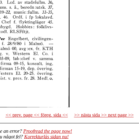
<< prev. page << föreg. sida <<
>> nästa sida >> next page >>
e an error?
Proofread the page now!
du något fel?
Korrekturläs sidan nu!