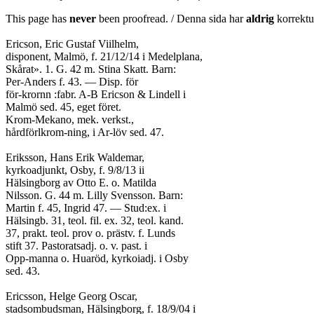
This page has
never
been proofread. / Denna sida har
aldrig
korrektur
Ericson, Eric Gustaf Viilhelm,
disponent, Malmö, f. 21/12/14 i Medelplana,
Skårat». 1. G. 42 m. Stina Skatt. Barn:
Per-Anders f. 43. — Disp. för
för-krornn :fabr. A-B Ericson & Lindell i
Malmö sed. 45, eget föret.
Krom-Mekano, mek. verkst.,
hårdförlkrom-ning, i Ar-löv sed. 47.
Eriksson, Hans Erik Waldemar,
kyrkoadjunkt, Osby, f. 9/8/13 ii
Hälsingborg av Otto E. o. Matilda
Nilsson. G. 44 m. Lilly Svensson. Barn:
Martin f. 45, Ingrid 47. — Stud:ex. i
Hälsingb. 31, teol. fil. ex. 32, teol. kand.
37, prakt. teol. prov o. prästv. f. Lunds
stift 37. Pastoratsadj. o. v. past. i
Opp-manna o. Huaröd, kyrkoiadj. i Osby
sed. 43.
Ericsson, Helge Georg Oscar,
stadsombudsman, Hälsingborg, f. 18/9/04 i