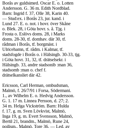
Borås av guldsimed. Oscar E. o. Lotten
Andersson. G. 36 m. Edith Nordblad.
Barn: Ingrid f. 37, Olle 38, Karin 40.
— Stud:ex. i Borås 23, jur. kand. i
Lund 27. E. o. not. i hovr. över Skåne
o. Blek. 28, i Göta hovr. s. å. Tjg. i
Frosta o. Eslövs doms. 28, i Marks
doms. 28-30, tf. domhav. där 30, tf.
rådman i Borås, tf. borgmäst. i
Ulricehamn, tf. rådm. i Kalmar, tf.
stadsfogde i Borås o. i Hälsingb. 30-33, tjg.
i Göta hovr. 31, 32, tf. drätselsekr. i
Hälsingb. 33, andre stadsonib :man 36,
stadsomb :man o. chef f.
drätselkansliet där 42.
Ericsson, Carl Herman, ombudsman,
Malmö, f. 26/7/91 i Forsa, Södermani.
1., av Wilhelm E. o. Hedvig Andersson.
G. 1. 17 m. Linnea Persson, d. 27; 2.
34 m. Helga Vickström. Barn: Hulda
f. 17, g. m. Sven Lövkvist, Malmö,
Inga 19, g. m. Evert Svensson, Malmö,
Bertil 21, brandm., Malmö, Rune 24,
poilism., Malmö, Tore 36. — Led. av