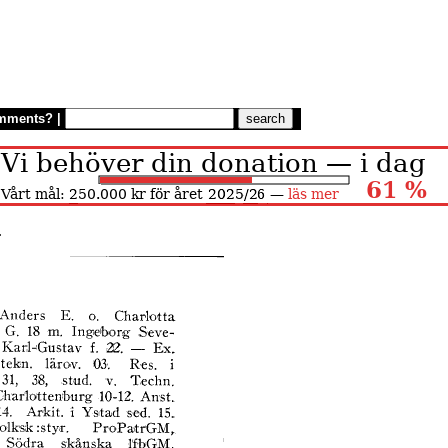
mments?
|
.