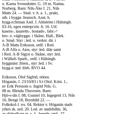
o. Karna Svensdotter. G. 19 m. Naima.
Norberg. Barn: Nils-Åke f. 21, Nils
Matts 24. — Stud. v. h. a. 1., prakt,
utb. i byggn :bransch. Anst. h.
bygg-n:firman And. J. Ahlström i Hälsingb.
03-16, egen entrepr:rör. fr. 16. Utf.
kasern-, lasaretts-, bostads-, fabr:-^
bro- o. vägbyggn. i Skåne, Hall., Blek.
o. Smal. Styr :.led. o. verkst. dir. i
A-B Matts Eriksson, ordf. i Red.
A-B Alfa o. Atos, styr :led. diär samt
i Red. A-B Sigyn o. Skåne, styr :led.
i Wällufs Sparb., ordf. i Hälsingb.
byggmäst :fören., styr :led. i Sv.
bygg-n :ind :förb. RVO 44.
Eriksson, Olof Sigfrid, rektor,
Höganäs, f. 23/10/83 i S:t Olof, Krist. 1.,
av Erik Perssom o. Ingrid Nils. G.
08 m. Blenda Thuvesen. Barn:
Hjö»r-dis f. 08, Gunnel 10, Ingegerd 13, Nils
16, Bengt 18, Brynhild 22. —
Folkskol-1 :ex. 04. Rektor v. Höganäs stads
yrkes sk. sed. 20. Led. av stadsfullm. 36,
av drätselkam,m. s. å., beredn :utsk. 37,