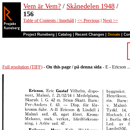
Vem är Vem?
/
Skånedelen 1948
/
156
Table of Contents / Innehåll
|
<< Previous
|
Next >>
Project Runeberg
|
Catalog
|
Recent Changes
|
Donate
|
Co
Full resolution (TIFF)
-
On this page / på denna sida
- E - Ericson ..