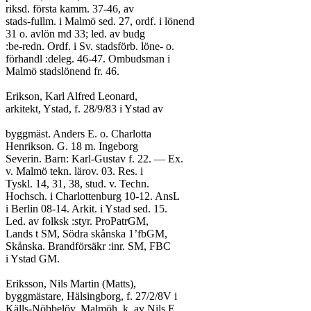
riksd. första kamm. 37-46, av
stads-fullm. i Malmö sed. 27, ordf. i lönend
31 o. avlön md 33; led. av budg
:be-redn. Ordf. i Sv. stadsförb. löne- o.
förhandl :deleg. 46-47. Ombudsman i
Malmö stadslönend fr. 46.
Erikson, Karl Alfred Leonard,
arkitekt, Ystad, f. 28/9/83 i Ystad av
byggmäst. Anders E. o. Charlotta
Henrikson. G. 18 m. Ingeborg
Severin. Barn: Karl-Gustav f. 22. — Ex.
v. Malmö tekn. lärov. 03. Res. i
Tyskl. 14, 31, 38, stud. v. Techn.
Hochsch. i Charlottenburg 10-12. AnsL
i Berlin 08-14. Arkit. i Ystad sed. 15.
Led. av folksk :styr. ProPatrGM,
Lands t SM, Södra skånska 1’fbGM,
Skånska. Brandförsäkr :inr. SM, FBC
i Ystad GM.
Eriksson, Nils Martin (Matts),
byggmästare, Hälsingborg, f. 27/2/8V i
Källs-Nöbbelöv, Malmöh. k, av Nils E.