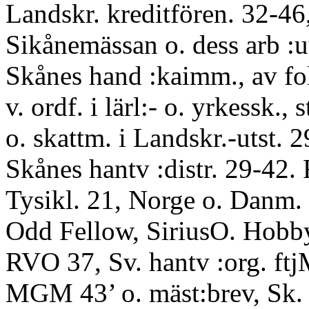
Landskr. kreditfören. 32-46,
Sikånemässan o. dess arb :u
Skånes hand :kaimm., av fol
v. ordf. i lärl:- o. yrkessk., s
o. skattm. i Landskr.-utst. 29
Skånes hantv :distr. 29-42. R
Tysikl. 21, Norge o. Danm.
Odd Fellow, SiriusO. Hobby
RVO 37, Sv. hantv :org. ftjM
MGM 43’ o. mäst:brev, Sk. 