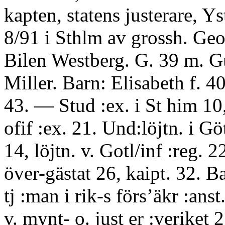
kapten, statens justerare, Ys
8/91 i Sthlm av grossh. Geo
Bilen Westberg. G. 39 m. 
Miller. Barn: Elisabeth f. 40
43. — Stud :ex. i St him 10,
ofif :ex. 21. Und:löjtn. i Göt
14, löjtn. v. Gotl/inf :reg. 2
över-gästat 26, kaipt. 32. 
tj :man i rik-s förs’äkr :anst
v. mynt- o. just er :veriket 2