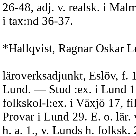
26-48, adj. v. realsk. i Malm
i tax:nd 36-37.
*Hallqvist, Ragnar Oskar L
läroverksadjunkt, Eslöv, f. 
Lund. — Stud :ex. i Lund 1
folkskol-l:ex. i Växjö 17, f
Provar i Lund 29. E. o. lär
h. a. 1., v. Lunds h. folksk. 