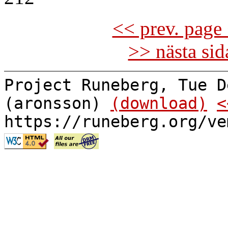
<< prev. page 
>> nästa si
Project Runeberg, Tue D
(aronsson)
(download)
<
https://runeberg.org/ve