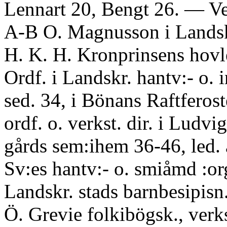
Lennart 20, Bengt 26. — Verk
A-B O. Magnusson i Landskr
H. K. H. Kronprinsens hovl
Ordf. i Landskr. hantv:- o. 
sed. 34, i Bönans Raftferost
ordf. o. verkst. dir. i Ludvi
gårds sem:ihem 36-46, led. a
Sv:es hantv:- o. smiåmd :or
Landskr. stads barnbesipisn.
Ö. Grevie folkibögsk., verkst