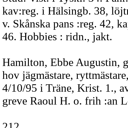
kav:reg. i Hälsingb. 38, löjt
v. Skånska pans :reg. 42, k
46. Hobbies : ridn., jakt.
Hamilton, Ebbe Augustin, g
hov jägmästare, ryttmästare,
4/10/95 i Träne, Krist. 1., 
greve Raoul H. o. frih :an 
212