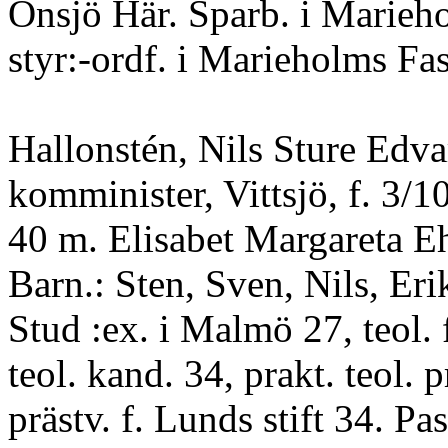
Onsjö Här. Sparb. i Marieh
styr:-ordf. i Marieholms Fa
Hallonstén, Nils Sture Edva
komminister, Vittsjö, f. 3/1
40 m. Elisabet Margareta E
Barn.: Sten, Sven, Nils, Er
Stud :ex. i Malmö 27, teol. f
teol. kand. 34, prakt. teol. 
prästv. f. Lunds stift 34. Pas