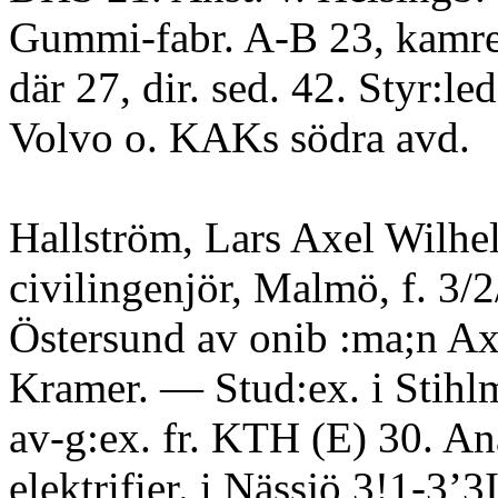
Gummi-fabr. A-B 23, kamrer
där 27, dir. sed. 42. Styr:le
Volvo o. KAKs södra avd.
Hallström, Lars Axel Wilhe
civilingenjör, Malmö, f. 3/2
Östersund av onib :ma;n Ax
Kramer. — Stud:ex. i Stihl
av-g:ex. fr. KTH (E) 30. Ana
elektrifier. i Nässjö 3!1-3’3I,