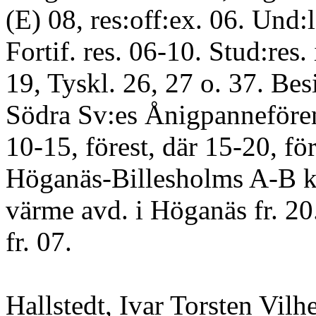
(E) 08, res:off:ex. 06. Und:l
Fortif. res. 06-10. Stud:res
19, Tyskl. 26, 27 o. 37. Besi
Södra Sv:es Ånigpannefören
10-15, förest, där 15-20, för
Höganäs-Billesholms A-B kr
värme avd. i Höganäs fr. 2
fr. 07.
Hallstedt, Ivar Torsten Vilh