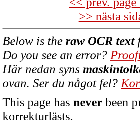
<< prev. page 
>> nästa si
Below is the
raw OCR text
f
Do you see an error?
Proof
Här nedan syns
maskintolk
ovan. Ser du något fel?
Kor
This page has
never
been pr
korrekturlästs.