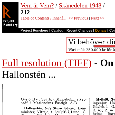
Vem är Vem?
/
Skånedelen 1948
/
212
Table of Contents / Innehåll
|
<< Previous
|
Next >>
Project Runeberg
|
Catalog
|
Recent Changes
|
Donate
|
Co
Full resolution (TIFF)
-
On 
Hallonstén ...