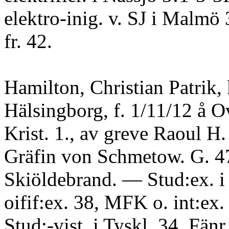
elektro-inig. v. SJ i Malmö 
fr. 42.
Hamilton, Christian Patrik,
Hälsingborg, f. 1/11/12 å 
Krist. 1., av greve Raoul H
Gräfin von Schmetow. G. 4
Skiöldebrand. — Stud:ex. i
oifif:ex. 38, MFK o. int:ex.
Stud:-vist. i Tyskl. 34. Fänr