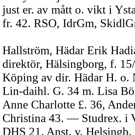
just er. av mått o. vikt i Ysta
fr. 42. RSO, IdrGm, SkidlG
Hallström, Hädar Erik Hadi
direktör, Hälsingborg, f. 15
Köping av dir. Hädar H. o.
Lin-daihl. G. 34 m. Lisa Bö
Anne Charlotte £. 36, Ande
Christina 43. — Studrex. i 
DHS 21. Anst. v. Helsingb.