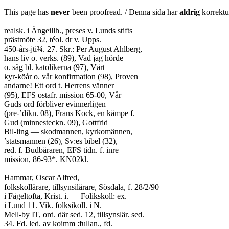
This page has
never
been proofread. / Denna sida har
aldrig
korrektur
realsk. i Ängeillh., preses v. Lunds stifts
prästmöte 32, téol. dr v. Upps.
450-års-jti¾. 27. Skr.: Per August Ahlberg,
hans liv o. verks. (89), Vad jag hörde
o. såg bl. katolikerna (97), Vårt
kyr-köår o. vår konfirmation (98), Proven
andarne! Ett ord t. Herrens vänner
(95), EFS ostafr. mission 65-00, Vår
Guds ord förbliver evinnerligen
(pre-’dikn. 08), Frans Kock, en kämpe f.
Gud (minnesteckn. 09), Gottfrid
Bil-ling — skodmannen, kyrkomännen,
’statsmannen (26), Sv:es bibel (32),
red. f. Budbäraren, EFS tidn. f. inre
mission, 86-93*. KN02kl.
Hammar, Oscar Alfred,
folkskollärare, tillsynsilärare, Sösdala, f. 28/2/90
i Fågeltofta, Krist. i. — Folikskoll: ex.
i Lund 11. Vik. folksikoll. i N.
Mell-by IT, ord. där sed. 12, tillsynslär. sed.
34. Fd. led. av koimm :fullan., fd.