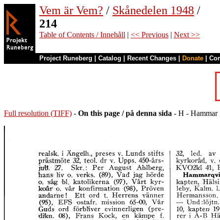
Vem är Vem?
/
Skånedelen 1948
/
214
Table of Contents / Innehåll
|
<< Previous
|
Next >>
Project Runeberg
|
Catalog
|
Recent Changes
|
Donate
|
Co
Full resolution (TIFF)
-
On this page / på denna sida
- H - Hammar .