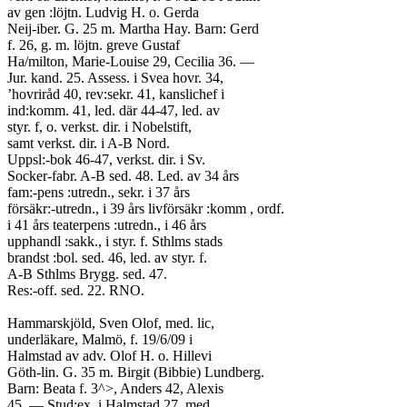
av gen :löjtn. Ludvig H. o. Gerda
Neij-iber. G. 25 m. Martha Hay. Barn: Gerd
f. 26, g. m. löjtn. greve Gustaf
Ha/milton, Marie-Louise 29, Cecilia 36. —
Jur. kand. 25. Assess. i Svea hovr. 34,
’hovriråd 40, rev:sekr. 41, kanslichef i
ind:komm. 41, led. där 44-47, led. av
styr. f, o. verkst. dir. i Nobelstift,
samt verkst. dir. i A-B Nord.
Uppsl:-bok 46-47, verkst. dir. i Sv.
Socker-fabr. A-B sed. 48. Led. av 34 års
fam:-pens :utredn., sekr. i 37 års
försäkr:-utredn., i 39 års livförsäkr :komm , ordf.
i 41 års teaterpens :utredn., i 46 års
upphandl :sakk., i styr. f. Sthlms stads
brandst :bol. sed. 46, led. av styr. f.
A-B Sthlms Brygg. sed. 47.
Res:-off. sed. 22. RNO.
Hammarskjöld, Sven Olof, med. lic,
underläkare, Malmö, f. 19/6/09 i
Halmstad av adv. Olof H. o. Hillevi
Göth-lin. G. 35 m. Birgit (Bibbie) Lundberg.
Barn: Beata f. 3^>, Anders 42, Alexis
45. — Stud:ex. i Halmstad 27, med.