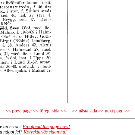
<< prev. page << föreg. sida <<
>> nästa sida >> next page >>
e an error?
Proofread the page now!
du något fel?
Korrekturläs sidan nu!