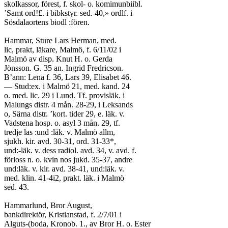
skolkassor, förest, f. skol- o. komimunbiibl.
’Samt ord!£. i bibkstyr. sed. 40,» ordlf. i
Sösdalaortens biodl :fören.
Hammar, Sture Lars Herman, med.
lic, prakt, läkare, Malmö, f. 6/11/02 i
Malmö av disp. Knut H. o. Gerda
Jönsson. G. 35 an. Ingrid Fredricson.
B’ann: Lena f. 36, Lars 39, Elisabet 46.
— Stud:ex. i Malmö 21, med. kand. 24
o. med. lic. 29 i Lund. Tf. provisläk. i
Malungs distr. 4 mån. 28-29, i Leksands
o, Särna distr. ’kort. tider 29, e. läk. v.
Vadstena hosp. o. asyl 3 mån. 29, tf.
tredje las :und :läk. v. Malmö allm,
sjukh. kir. avd. 30-31, ord. 31-33*,
und:-läk. v. dess radiol. avd. 34, v. avd. f.
förloss n. o. kvin nos jukd. 35-37, andre
und:läk. v. kir. avd. 38-41, und:läk. v.
med. klin. 41-4i2, prakt. läk. i Malmö
sed. 43.
Hammarlund, Bror August,
bankdirektör, Kristianstad, f. 2/7/01 i
Alguts-(boda, Kronob. 1., av Bror H. o. Ester