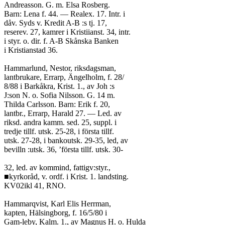
Andreasson. G. m. Elsa Rosberg.
Barn: Lena f. 44. — Realex. 17. Intr. i
dåv. Syds v. Kredit A-B :s tj. 17,
reserev. 27, kamrer i Kristiianst. 34, intr.
i styr. o. dir. f. A-B Skånska Banken
i Kristianstad 36.
Hammarlund, Nestor, riksdagsman,
lantbrukare, Errarp, Ängelholm, f. 28/
8/88 i Barkåkra, Krist. 1., av Joh :s
J:son N. o. Sofia Nilsson. G. 14 m.
Thilda Carlsson. Barn: Erik f. 20,
lantbr., Errarp, Harald 27. — Led. av
riksd. andra kamm. sed. 25, suppl. i
tredje tillf. utsk. 25-28, i första tillf.
utsk. 27-28, i bankoutsk. 29-35, led, av
bevilln :utsk. 36, ’första tillf. utsk. 30-
32, led. av kommind, fattigv:styr.,
■kyrkoråd, v. ordf. i Krist. 1. landsting.
KV02ikl 41, RNO.
Hammarqvist, Karl Elis Herrman,
kapten, Hälsingborg, f. 16/5/80 i
Gam-leby, Kalm. 1., av Magnus H. o. Hulda