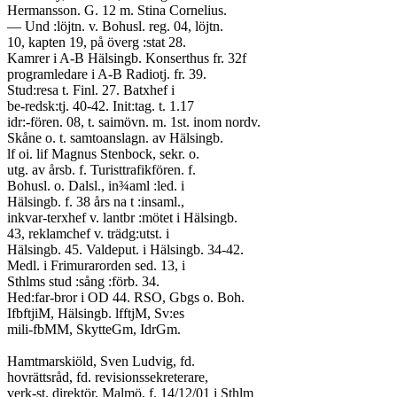
Hermansson. G. 12 m. Stina Cornelius.
— Und :löjtn. v. Bohusl. reg. 04, löjtn.
10, kapten 19, på överg :stat 28.
Kamrer i A-B Hälsingb. Konserthus fr. 32f
programledare i A-B Radiotj. fr. 39.
Stud:resa t. Finl. 27. Batxhef i
be-redsk:tj. 40-42. Init:tag. t. 1.17
idr:-fören. 08, t. saimövn. m. 1st. inom nordv.
Skåne o. t. samtoanslagn. av Hälsingb.
lf oi. lif Magnus Stenbock, sekr. o.
utg. av årsb. f. Turisttrafikfören. f.
Bohusl. o. Dalsl., in¾aml :led. i
Hälsingb. f. 38 års na t :insaml.,
inkvar-terxhef v. lantbr :mötet i Hälsingb.
43, reklamchef v. trädg:utst. i
Hälsingb. 45. Valdeput. i Hälsingb. 34-42.
Medl. i Frimurarorden sed. 13, i
Sthlms stud :sång :förb. 34.
Hed:far-bror i OD 44. RSO, Gbgs o. Boh.
IfbftjiM, Hälsingb. lfftjM, Sv:es
mili-fbMM, SkytteGm, IdrGm.
Hamtmarskiöld, Sven Ludvig, fd.
hovrättsråd, fd. revisionssekreterare,
verk-st. direktör, Malmö, f. 14/12/01 i Sthlm