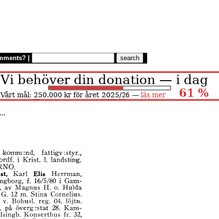
mments?
|
..