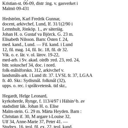
Kristian-st. 06-09, distr :ing. v. gasverket i
Malmö 09-431
Hedström, Karl Fredrik Gunnar,
docent, arkivchef, Lund, If. 31/1(2/90 i
Lemnhult, Jönköp. 1., av säteriäg.
Johan H. o. Gustaf va Björck. G. 23 m.
Elisabeth Nilsson. Barn: Östen f. 24,
med. kand., Lund. — Fil. kand. i Lund
12, fil. mag. 14, fil. lic. 18, fil. dr 32.
Vik. o. e. lär. v. ol. lärov. 19-22,
med-arb. i Sv. akad. oirdb :red. 23, red. 24,
bitr. soiuschef 34, doc. i nord.
folk-målslforskn. 312, arkivchef v.
landsmåls-ark. i Lund ifr. 37. LVSL fr. 37, LGAA
fr. 40. Skr.: Sydismål. folkmål (32),
upps. o. rec. i språkvetensk. tid skr.,
Hegardt, Helge Leonard,
kyrkoherde, Rynge, f. 113/4/97 i Hälsin^b. av
stadsdistr läk. Johan H. o. Elise
Malm-stein. G. 29 m. Märta Heyden. Barn :
Christian if. 30, M argare t-Louise 32,
Ulf 34, Anne-Marie 37, Peter 41. —
Studrex. 16, teol. fil. ex. 22, teol. kand.