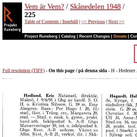
Vem är Vem?
/
Skånedelen 1948
/
225
Table of Contents / Innehåll
|
<< Previous
|
Next >>
Project Runeberg
|
Catalog
|
Recent Changes
|
Donate
|
Co
Full resolution (TIFF)
-
On this page / på denna sida
- H - Hedener .