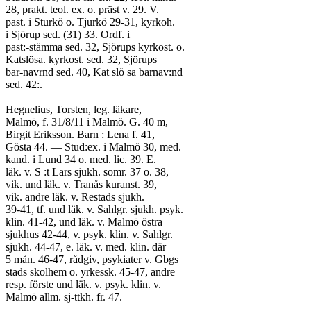
28, prakt. teol. ex. o. präst v. 29. V.
past. i Sturkö o. Tjurkö 29-31, kyrkoh.
i Sjörup sed. (31) 33. Ordf. i
past:-stämma sed. 32, Sjörups kyrkost. o.
Katslösa. kyrkost. sed. 32, Sjörups
bar-navrnd sed. 40, Kat slö sa barnav:nd
sed. 42:.
Hegnelius, Torsten, leg. läkare,
Malmö, f. 31/8/11 i Malmö. G. 40 m,
Birgit Eriksson. Barn : Lena f. 41,
Gösta 44. — Stud:ex. i Malmö 30, med.
kand. i Lund 34 o. med. lic. 39. E.
läk. v. S :t Lars sjukh. somr. 37 o. 38,
vik. und läk. v. Tranås kuranst. 39,
vik. andre läk. v. Restads sjukh.
39-41, tf. und läk. v. Sahlgr. sjukh. psyk.
klin. 41-42, und läk. v. Malmö östra
sjukhus 42-44, v. psyk. klin. v. Sahlgr.
sjukh. 44-47, e. läk. v. med. klin. där
5 mån. 46-47, rådgiv, psykiater v. Gbgs
stads skolhem o. yrkessk. 45-47, andre
resp. förste und läk. v. psyk. klin. v.
Malmö allm. sj-ttkh. fr. 47.