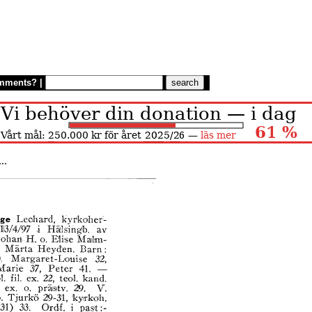
mments?
|
..