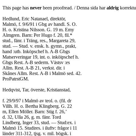
This page has
never
been proofread. / Denna sida har
aldrig
korrektur
Hedlund, Eric Natanael, direktör,
Malmö, f. 9/6/91 i Gbg av handl. S. O.
H. o. Kristina Nilsson. G. 19 m. Emy
Almgren. Barn: Per Hugo f. 20, fil.*
stud., fänr. i Träng, res., Margareta 29,
stud. — Stud. v. ensk. h. gymn., prakt,
hand :utb. Inköpschef h. A-B Gbgs
Matserveringar 19, int. o. inköipschef h.
Gbgs Rest. A-B sederm. Västsv :es
Allm. Rest. A-B 21, verkst. dir. i
Skånes Allm. Rest. A-B i Malmö sed. 42.
ProPatrstGM.
Hedqvist, Tar, överste, Kristianstad,
f. 29/9/97 i Malmö av teol. o. (fil. dr
Villh. H. o. Bertha Klingberg. G. 22
m, Ellen Möller. Barn: Stig f. 26,’
d. 32, Ulla 26, g. m. fänr. Tord
Lindberg, Inger 33, stud. — Stud:ex. i
Malmö 15. Studires. i iluftv: frågor i 11
länder 311-312, tjsg. v. mil. bögsk. i