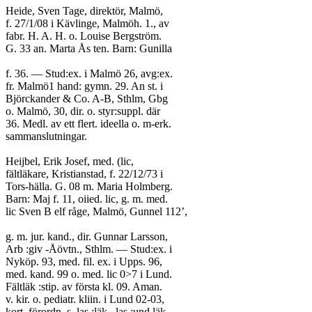
Heide, Sven Tage, direktör, Malmö,
f. 27/1/08 i Kävlinge, Malmöh. 1., av
fabr. H. A. H. o. Louise Bergström.
G. 33 an. Marta Ås ten. Barn: Gunilla
f. 36. — Stud:ex. i Malmö 26, avg:ex.
fr. Malmö1 hand: gymn. 29. An st. i
Björckander & Co. A-B, Sthlm, Gbg
o. Malmö, 30, dir. o. styr:suppl. där
36. Medl. av ett flert. ideella o. m-erk.
sammanslutningar.
Heijbel, Erik Josef, med. (lic,
fältläkare, Kristianstad, f. 22/12/73 i
Tors-hälla. G. 08 m. Maria Holmberg.
Barn: Maj f. 11, oiied. lic, g. m. med.
lic Sven B elf råge, Malmö, Gunnel 112’,
g. m. jur. kand., dir. Gunnar Larsson,
Arb :giv -Åövtn., Sthlm. — Stud:ex. i
Nyköp. 93, med. fil. ex. i Upps. 96,
med. kand. 99 o. med. lic 0>7 i Lund.
Fältläk :stip. av första kl. 09. Aman.
v. kir. o. pediatr. kliin. i Lund 02-03,
kort. förordn. s. las :läk., las :und läk.