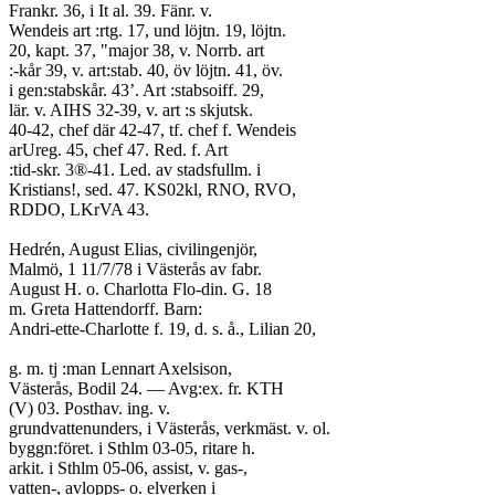
Frankr. 36, i It al. 39. Fänr. v.
Wendeis art :rtg. 17, und löjtn. 19, löjtn.
20, kapt. 37, "major 38, v. Norrb. art
:-kår 39, v. art:stab. 40, öv löjtn. 41, öv.
i gen:stabskår. 43’. Art :stabsoiff. 29,
lär. v. AIHS 32-39, v. art :s skjutsk.
40-42, chef där 42-47, tf. chef f. Wendeis
arUreg. 45, chef 47. Red. f. Art
:tid-skr. 3®-41. Led. av stadsfullm. i
Kristians!, sed. 47. KS02kl, RNO, RVO,
RDDO, LKrVA 43.
Hedrén, August Elias, civilingenjör,
Malmö, 1 11/7/78 i Västerås av fabr.
August H. o. Charlotta Flo-din. G. 18
m. Greta Hattendorff. Barn:
Andri-ette-Charlotte f. 19, d. s. å., Lilian 20,
g. m. tj :man Lennart Axelsison,
Västerås, Bodil 24. — Avg:ex. fr. KTH
(V) 03. Posthav. ing. v.
grundvattenunders, i Västerås, verkmäst. v. ol.
byggn:föret. i Sthlm 03-05, ritare h.
arkit. i Sthlm 05-06, assist, v. gas-,
vatten-, avlopps- o. elverken i