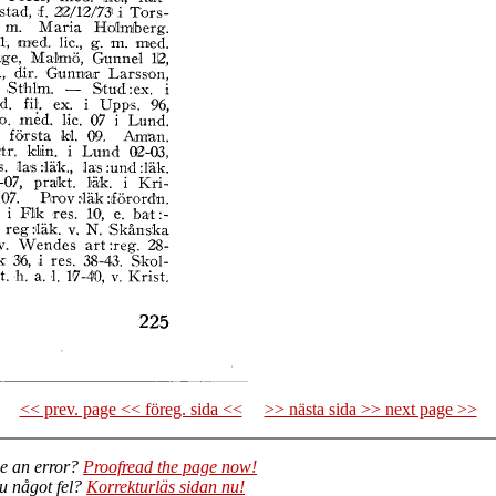
<< prev. page << föreg. sida <<
>> nästa sida >> next page >>
e an error?
Proofread the page now!
du något fel?
Korrekturläs sidan nu!