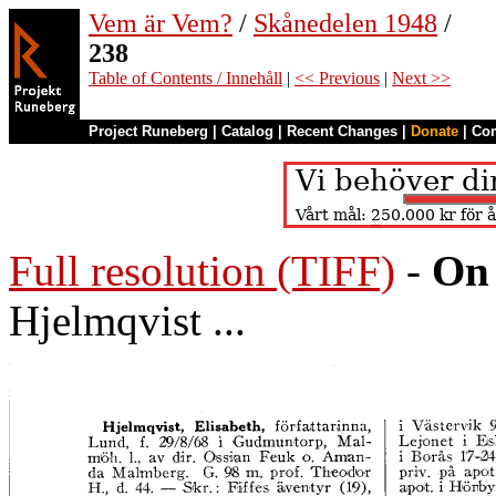
Vem är Vem?
/
Skånedelen 1948
/
238
Table of Contents / Innehåll
|
<< Previous
|
Next >>
Project Runeberg
|
Catalog
|
Recent Changes
|
Donate
|
Co
Full resolution (TIFF)
-
On 
Hjelmqvist ...