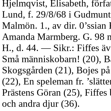
Hjelmqvist, Elisabeth, förfa
Lund, f. 29/8/68 i Gudmunt
Malmön. 1., av dir. 0’ssian 
Amanda Marmberg. G. 98 m
H., d. 44. — Sikr.: Fiffes äv
Små människobarn! (20), B
Skogsgården (21), Bojes på
(22), En speleman fr. ’slätte
Prästens Göran (25), Fiffes
och andra djur (36).