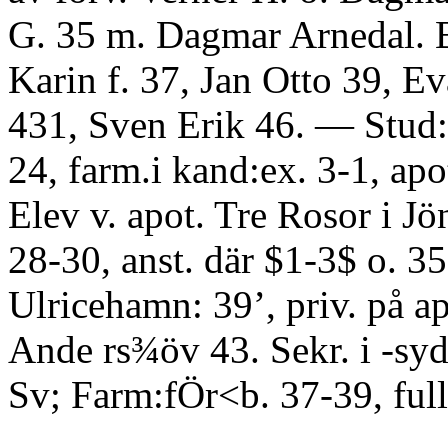
G. 35 m. Dagmar Arnedal. 
Karin f. 37, Jan Otto 39, Ev
431, Sven Erik 46. — Stud:
24, farm.i kand:ex. 3-1, apo
Elev v. apot. Tre Rosor i J
28-30, anst. där $1-3$ o. 35-
Ulricehamn: 39’, priv. på ap
Ande rs¾öv 43. Sekr. i -sydö
Sv; Farm:fÖr<b. 37-39, ful