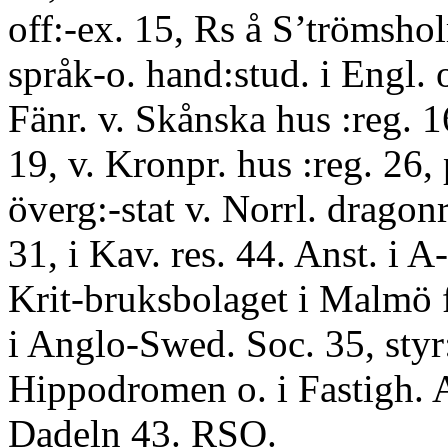
off:-ex. 15, Rs å S’trömsho
språk-o. hand:stud. i Engl. 
Fänr. v. Skånska hus :reg. 16
19, v. Kronpr. hus :reg. 26,
överg:-stat v. Norrl. dragonr
31, i Kav. res. 44. Anst. i A
Krit-bruksbolaget i Malmö fr
i Anglo-Swed. Soc. 35, styr
Hippodromen o. i Fastigh.
Dadeln 43. RSO.