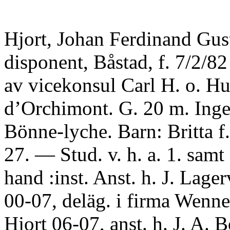
Hjort, Johan Ferdinand Gus
disponent, Båstad, f. 7/2/8
av vicekonsul Carl H. o. H
d’Orchimont. G. 20 m. Inge
Bönne-lyche. Barn: Britta f
27. — Stud. v. h. a. 1. sam
hand :inst. Anst. h. J. Lage
00-07, deläg. i firma Wenn
Hjort 06-07, anst. h. J. A.