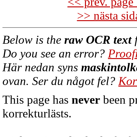
<< prev. page 
>> nästa si
Below is the
raw OCR text
f
Do you see an error?
Proof
Här nedan syns
maskintolk
ovan. Ser du något fel?
Kor
This page has
never
been pr
korrekturlästs.