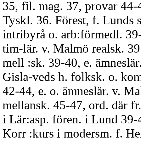
35, fil. mag. 37, provar 44-4
Tyskl. 36. Förest, f. Lunds 
intribyrå o. arb:förmedl. 39
tim-lär. v. Malmö realsk. 3
mell :sk. 39-40, e. ämneslär.
Gisla-veds h. folksk. o. ko
42-44, e. o. ämneslär. v. 
mellansk. 45-47, ord. där fr.
i Lär:asp. fören. i Lund 39-
Korr :kurs i modersm. f. H