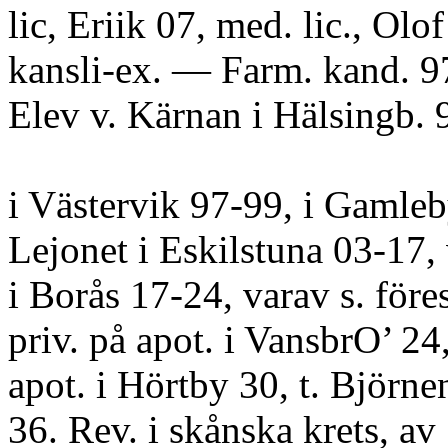
lic, Eriik 07, med. lic., Olof
kansli-ex. — Farm. kand. 97
Elev v. Kärnan i Hälsingb. 
i Västervik 97-99, i Gamleb
Lejonet i Eskilstuna 03-17
i Borås 17-24, varav s. före
priv. på apot. i VansbrO’ 24,
apot. i Hörtby 30, t. Björn
36. Rev. i skånska krets, av