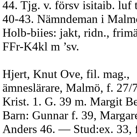
44. Tjg. v. försv isitaib. luf
40-43. Nämndeman i Malm
Holb-biies: jakt, ridn., fri
FFr-K4kl m ’sv.
Hjert, Knut Ove, fil. mag.,
ämneslärare, Malmö, f. 27/7
Krist. 1. G. 39 m. Margit B
Barn: Gunnar f. 39, Margare
Anders 46. — Stud:ex. 33, f