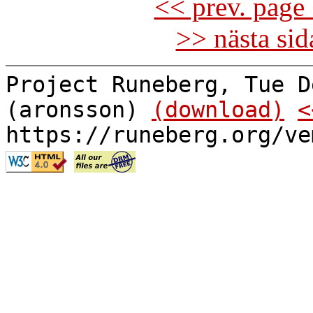
<< prev. page 
>> nästa si
Project Runeberg, Tue D
(aronsson)
(download)
<
https://runeberg.org/ve