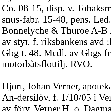
Co. 08-15, disp. v. Tobaks
snus-fabr. 15-48, pens. Led. 
Bönnelyche & Thuröe A-B 
av styr. f. riksbankens avd :
Gbg t. 48. Medl. av Gbgs fr
motorbåtsflottilj. RVO.
Hjort, Johan Verner, apotek
An-dersilöv, f. 1/10/05 i Ver
av förv. Verner H. o. Dagma