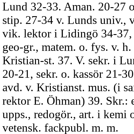
Lund 32-33. Aman. 20-27 o
stip. 27-34 v. Lunds univ., v
vik. lektor i Lidingö 34-37, 
geo-gr., matem. o. fys. v. h. 
Kristian-st. 37. V. sekr. i Lu
20-21, sekr. o. kassör 21-30
avd. v. Kristianst. mus. (i s
rektor E. Öhman) 39. Skr.: et
upps., redogör., art. i kemi o
vetensk. fackpubl. m. m.