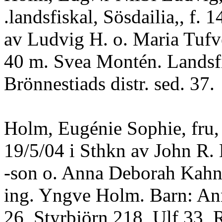
.landsfiskal, Sösdailia,, f.
av Ludvig H. o. Maria Tufv
40 m. Svea Montén. Landsfi
Brönnestiads distr. sed. 37.
Holm, Eugénie Sophie, fru, 
19/5/04 i Sthkn av John R.
-son o. Anna Deborah Kahn
ing. Yngve Holm. Barn: An
26, Styrbjörn 218, Ulf 33, 