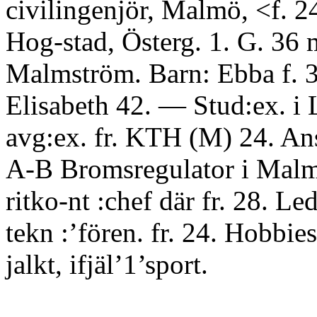
civilingenjör, Malmö, <f. 2
Hog-stad, Österg. 1. G. 36
Malmström. Barn: Ebba f. 3
Elisabeth 42. — Stud:ex. i 
avg:ex. fr. KTH (M) 24. Ans
A-B Bromsregulator i Malm
ritko-nt :chef där fr. 28. Le
tekn :’fören. fr. 24. Hobbies
jalkt, ifjäl’1’sport.