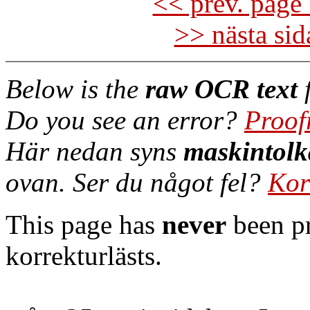
<< prev. page 
>> nästa si
Below is the
raw OCR text
f
Do you see an error?
Proof
Här nedan syns
maskintolk
ovan. Ser du något fel?
Kor
This page has
never
been pr
korrekturlästs.