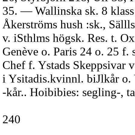
35. — Wallinska sk. 8 klass
Åkerströms hush :sk., Sällls
v. iSthlms högsk. Res. t. Ox
Genève o. Paris 24 o. 25 f. 
Chef f. Ystads Skeppsivar v
i Ysitadis.kvinnl. biJlkår o.
-kår.. Hoibibies: segling-, ta
240