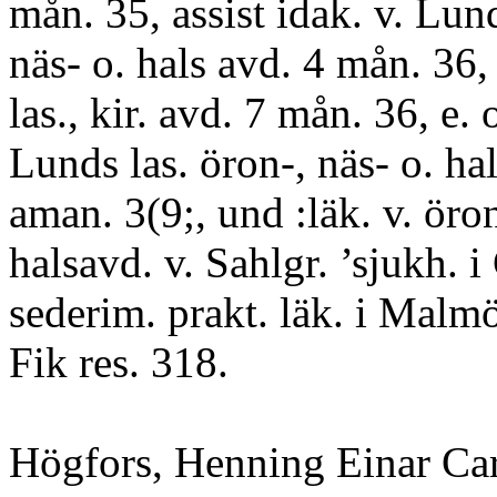
mån. 35, assist idak. v. Lund
näs- o. hals avd. 4 mån. 36,
las., kir. avd. 7 mån. 36, e. 
Lunds las. öron-, näs- o. ha
aman. 3(9;, und :läk. v. öron
halsavd. v. Sahlgr. ’sjukh. 
sederim. prakt. läk. i Malmö.
Fik res. 318.
Högfors, Henning Einar Car