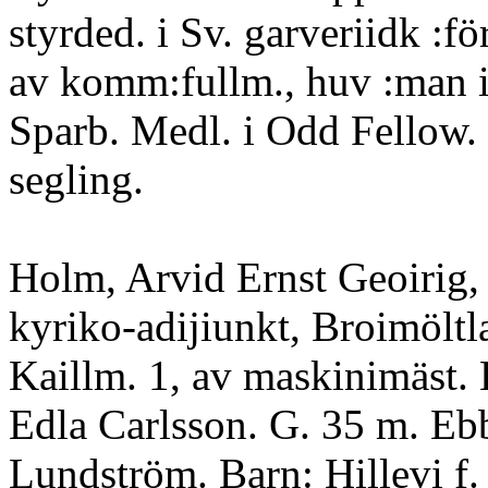
styrded. i Sv. garveriidk :för
av komm:fullm., huv :man 
Sparb. Medl. i Odd Fellow
segling.
Holm, Arvid Ernst Geoirig,
kyriko-adijiunkt, Broimöltla
Kaillm. 1, av maskinimäst. 
Edla Carlsson. G. 35 m. Eb
Lundström. Barn: Hillevi f.