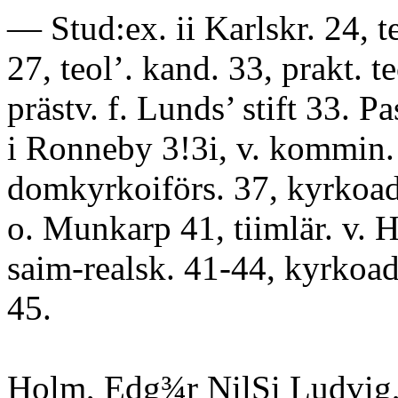
— Stud:ex. ii Karlskr. 24, teo
27, teol’. kand. 33, prakt. t
prästv. f. Lunds’ stift 33. Pas
i Ronneby 3!3i, v. kommin.
domkyrkoiförs. 37, kyrkoadj
o. Munkarp 41, tiimlär. v. 
saim-realsk. 41-44, kyrkoadj.
45.
Holm, Edg¾r NilSi Ludvig