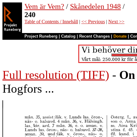
Vem är Vem?
/
Skånedelen 1948
/
240
Table of Contents / Innehåll
|
<< Previous
|
Next >>
Project Runeberg
|
Catalog
|
Recent Changes
|
Donate
|
Co
Full resolution (TIFF)
-
On 
Hogfors ...