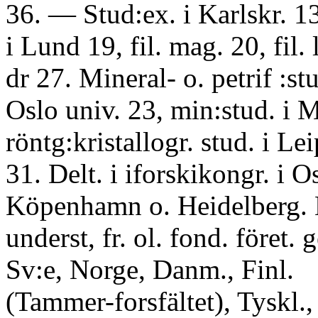
36. — Stud:ex. i Karlskr. 13
i Lund 19, fil. mag. 20, fil. l
dr 27. Mineral- o. petrif :stu
Oslo univ. 23, min:stud. i
röntg:kristallogr. stud. i Le
31. Delt. i iforskikongr. i O
Köpenhamn o. Heidelberg.
underst, fr. ol. fond. föret. g
Sv:e, Norge, Danm., Finl.
(Tammer-forsfältet), Tyskl.,