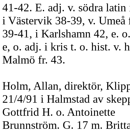
41-42. E. adj. v. södra latin
i Västervik 38-39, v. Umeå 
39-41, i Karlshamn 42, e. o.
e, o. adj. i kris t. o. hist. v. h
Malmö fr. 43.
Holm, Allan, direktör, Klipp
21/4/91 i Halmstad av skep
Gottfrid H. o. Antoinette
Brunnström. G. 17 m. Britt