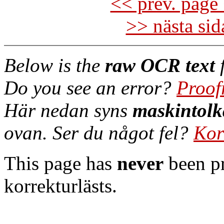
<< prev. page 
>> nästa si
Below is the
raw OCR text
f
Do you see an error?
Proof
Här nedan syns
maskintolk
ovan. Ser du något fel?
Kor
This page has
never
been pr
korrekturlästs.