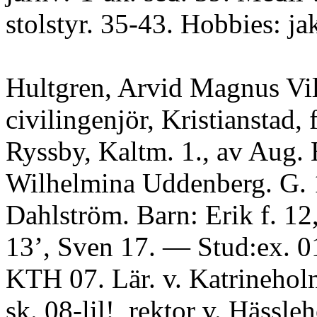
stolstyr. 35-43. Hobbies: ja
Hultgren, Arvid Magnus Vi
civilingenjör, Kristianstad, 
Ryssby, Kaltm. 1., av Aug. 
Wilhelmina Uddenberg. G.
Dahlström. Barn: Erik f. 12
13’, Sven 17. — Stud:ex. 01
KTH 07. Lär. v. Katrinehol
sk. 08-lil!, rektor v. Hässle