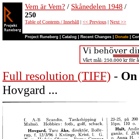
Vem är Vem?
/
Skånedelen 1948
/
250
Table of Contents / Innehåll
|
<< Previous
|
Next >>
Project Runeberg
|
Catalog
|
Recent Changes
|
Donate
|
Co
Full resolution (TIFF)
-
On 
Hovgard ...