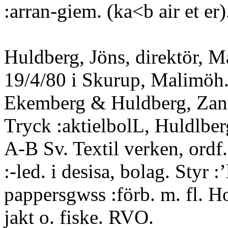
:arran-giem. (ka<b air et er)
Huldberg, Jöns, direktör, M
19/4/80 i Skurup, Malimöh.
Ekemberg & Huldberg, Zan
Tryck :aktielbolL, Huldlbe
A-B Sv. Textil verken, ordf.
:-led. i desisa, bolag. Styr :’
pappersgwss :förb. m. fl. H
jakt o. fiske. RVO.