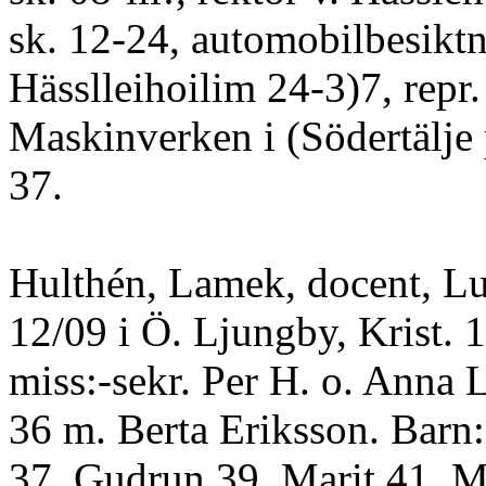
sk. 12-24, automobilbesiktn
Hässlleihoilim 24-3)7, repr. 
Maskinverken i (Södertälje 
37.
Hulthén, Lamek, docent, Lun
12/09 i Ö. Ljungby, Krist. 1
miss:-sekr. Per H. o. Anna L
36 m. Berta Eriksson. Barn:
37, Gudrun 39, Marit 41, M