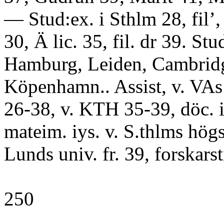
— Stud:ex. i Sthlm 28, fil’,
30, Ä lic. 35, fil. dr 39. Stud
Hamburg, Leiden, Cambrid
Köpenhamn.. Assist, v. VAs
26-38, v. KTH 35-39, döc. i
mateim. iys. v. S.thlms högs
Lunds univ. fr. 39, forskarsti
250