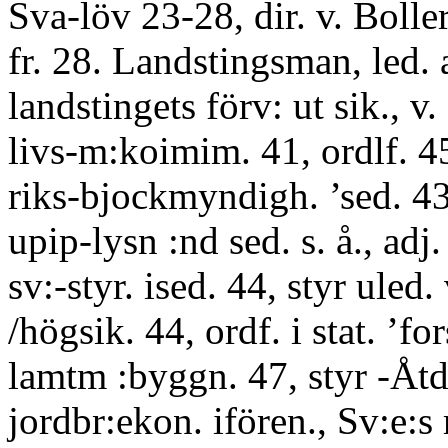
Sva-löv 23-28, dir. v. Boller
fr. 28. Landstingsman, led. 
landstingets förv: ut sik., v. 
livs-m:koimim. 41, ordlf. 45
riks-bjockmyndigh. ’sed. 43
upip-lysn :nd sed. s. å., adj. 
sv:-styr. ised. 44, styr uled. 
/högsik. 44, ordf. i stat. ’f
lamtm :byggn. 47, styr -Åtd. 
jordbr:ekon. ifören., Sv:e:s 