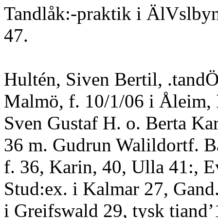
Tandlåk:-praktik i ÄlVslby
47.
Hultén, Siven Bertil, .tand
Malmö, f. 10/1/06 i Åleim, 
Sven Gustaf H. o. Berta Kar
36 m. Gudrun Walildortf. B
f. 36, Karin, 40, Ulla 41:, 
Stud:ex. i Kalmar 27, Gand.
i Greifswald 29, tysk tiand’1