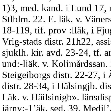
1)3, med. kand. i Lund 17, m
Stlblm. 22. E. läk. v. Väner
18-119, tif. prov :lläk, i Fju
Vrig-stads distr. 21h22, assi
sjuklh. kir. avd. 23-24, tf. 
und:-liäk. v. Kolimårdssan. 2
Steigeiborgs distr. 22-27, i
distr. 28-34, i Hälsingjb. dis
Läk. v. Häilsinigb». länsdis
järnv:-1’äk. sed. 39. Medil’