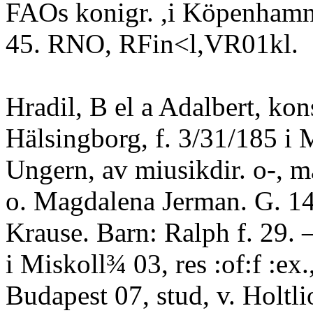
FAOs konigr. ,i Köpenham
45. RNO, RFin<l,VR01kl.
Hradil, B el a Adalbert, kon
Hälsingborg, f. 3/31/185 i 
Ungern, av miusikdir. o-, m
o. Magdalena Jerman. G. 1
Krause. Barn: Ralph f. 29.
i Miskoll¾ 03, res :of:f :ex.,
Budapest 07, stud, v. Holtli