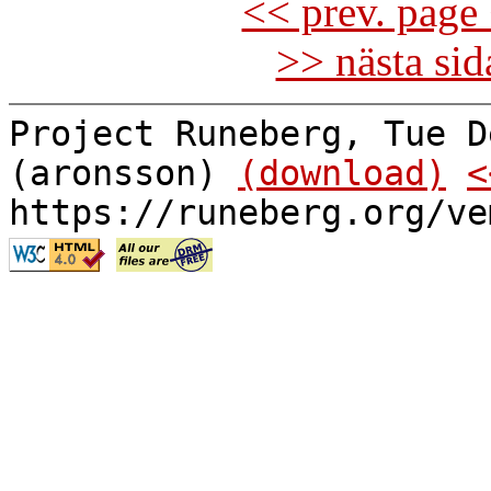
<< prev. page 
>> nästa si
Project Runeberg, Tue D
(aronsson)
(download)
<
https://runeberg.org/ve