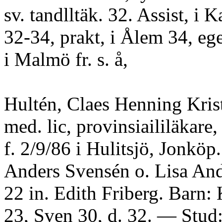
sv. tandlltäk. 32. Assist, i 
32-34, prakt, i Ålem 34, eg
i Malmö fr. s. å,
Hultén, Claes Henning Krist
med. lic, provinsiaililäkare
f. 2/9/86 i Hulitsjö, Jonköp.
Anders Svensén o. Lisa Ande
22 in. Edith Friberg. Barn: 
23, Sven 30, d. 32. — Stud