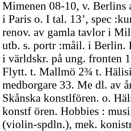
Mimenen 08-10, v. Berlins 
i Paris o. I tal. 13’, spec :ku
renov. av gamla tavlor i Mi
utb. s. portr :måil. i Berlin.
i världskr. på ung. fronten 
Flytt. t. Mallmö 2¾ t. Hälisi
medborgare 33. Me dl. av år
Skånska konstlfören. o. Häl
konstf ören. Hobbies : mus
(violin-spdln.), mek. konist