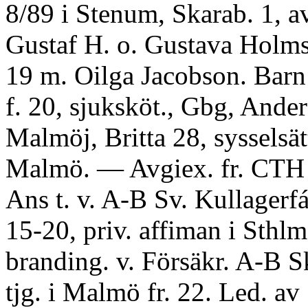
8/89 i Stenum, Skarab. 1, a
Gustaf H. o. Gustava Holm
19 m. Oilga Jacobson. Barn
f. 20, sjuksköt., Gbg, Ander
Malmöj, Britta 28, sysselsät
Malmö. — Avgiex. fr. CTH
Ans t. v. A-B Sv. Kullagerf
15-20, priv. affiman i Sthl
branding. v. Försäkr. A-B 
tjg. i Malmö fr. 22. Led. av