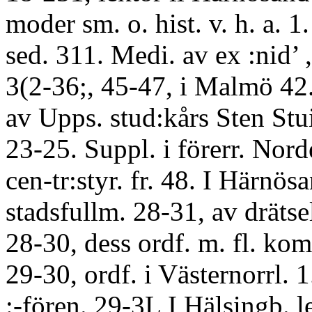
moder sm. o. hist. v. h. a. 1.
sed. 311. Medi. av ex :nid’ ,
3(2-36;, 45-47, i Malmö 42. 
av Upps. stud:kårs Sten St
23-25. Suppl. i förerr. Nord
cen-tr:styr. fr. 48. I Härnös
stadsfullm. 28-31, av dräts
28-30, dess ordf. m. fl. ko
29-30, ordf. i Västernorrl. 
:-fören. 29-3L I Hälsingb. l