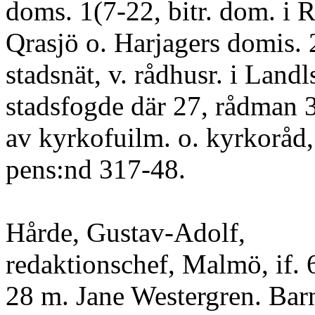
doms. 1(7-22, bitr. dom. i 
Qrasjö o. Harjagers domis. 2
stadsnät, v. rådhusr. i Landl
stadsfogde där 27, rådman 
av kyrkofuilm. o. kyrkoråd, 
pens:nd 317-48.
Hårde, Gustav-Adolf,
redaktionschef, Malmö, if.
28 m. Jane Westergren. Bar