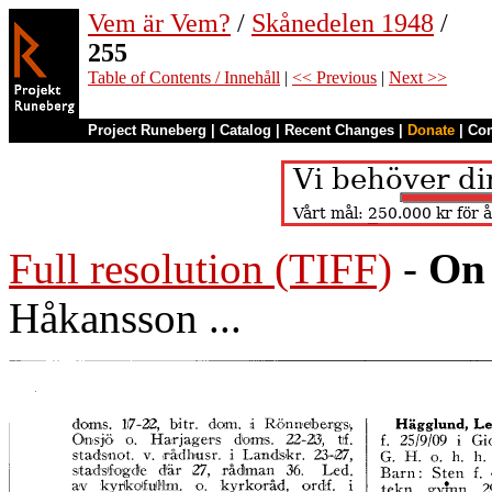
Vem är Vem?
/
Skånedelen 1948
/
255
Table of Contents / Innehåll
|
<< Previous
|
Next >>
Project Runeberg
|
Catalog
|
Recent Changes
|
Donate
|
Co
Full resolution (TIFF)
-
On 
Håkansson ...