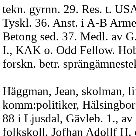
tekn. gyrnn. 29. Res. t. US
Tyskl. 36. Anst. i A-B Arm
Betong sed. 37. Medl. av G.
I., KAK o. Odd Fellow. Ho
forskn. betr. sprängämneste
Häggman, Jean, skolman, lii
komm:politiker, Hälsingborg
88 i Ljusdal, Gävleb. 1., av
folkskoll. Jofhan Adollf H