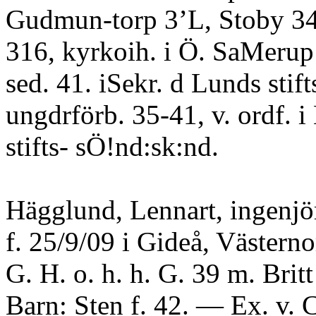
Gudmun-torp 3’L, Stoby 34,
316, kyrkoih. i Ö. SaMerup
sed. 41. iSekr. d Lunds stift
ungdrförb. 35-41, v. ordf. 
stifts- sÖ!nd:sk:nd.
Hägglund, Lennart, ingenjö
f. 25/9/09 i Gideå, Västernor
G. H. o. h. h. G. 39 m. Brit
Barn: Sten f. 42. — Ex. v. 