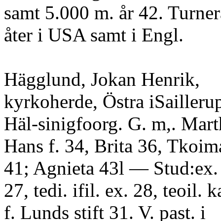
samt 5.000 m. år 42. Turne
åter i USA samt i Engl.
Hägglund, Jokan Henrik,
kyrkoherde, Östra iSaillerup
Häl-sinigfoorg. G. m,. Mart
Hans f. 34, Brita 36, Tkoim
41; Agnieta 43l — Stud:ex. 
27, tedi. ifil. ex. 28, teoil. 
f. Lunds stift 31. V. past. i