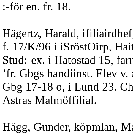
:-för en. fr. 18.
Hägertz, Harald, ifiliairdhe
f. 17/K/96 i iSröstOirp, Hait
Stud:-ex. i Hatostad 15, far
’fr. Gbgs handiinst. Elev v. 
Gbg 17-18 o, i Lund 23. Ch
Astras Malmöffilial.
Hägg, Gunder, köpmlan, Ma