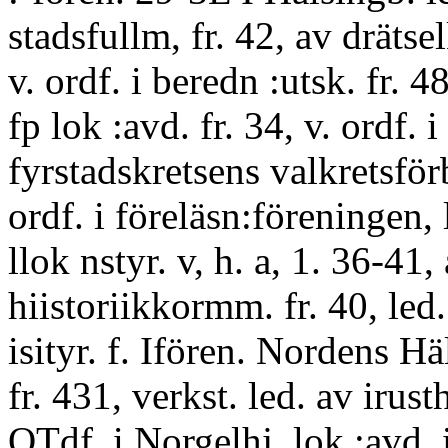
stadsfullm, fr. 42, av drätse
v. ordf. i beredn :utsk. fr. 48
fp lok :avd. fr. 34, v. ordf. i 
fyrstadskretsens valkretsför
ordf. i föreläsn:föreningen, 
llok nstyr. v, h. a, 1. 36-41,
hiistoriikkormm. fr. 40, led. 
isityr. f. Ifören. Nordens Hä
fr. 431, verkst. led. av irust
OTdf. i Norgelhj. lok :avd. i