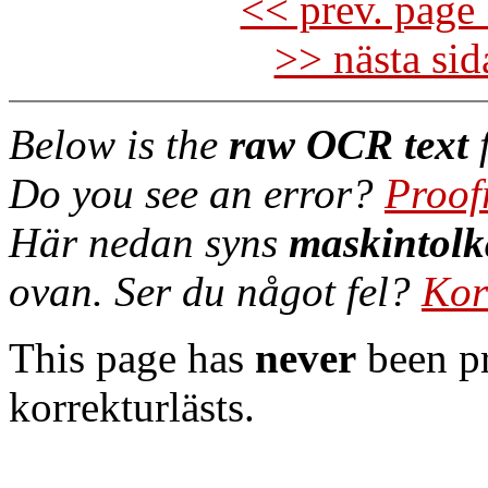
<< prev. page 
>> nästa si
Below is the
raw OCR text
f
Do you see an error?
Proof
Här nedan syns
maskintolk
ovan. Ser du något fel?
Kor
This page has
never
been pr
korrekturlästs.