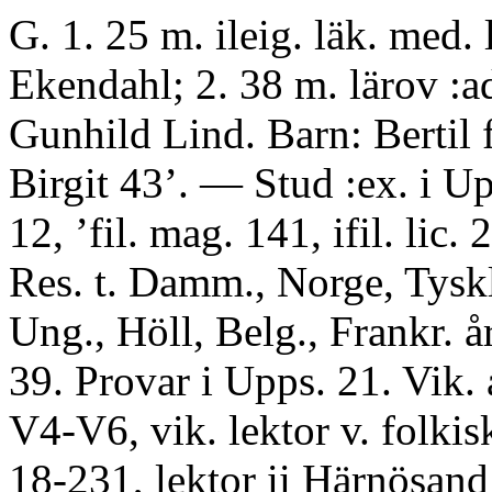
G. 1. 25 m. ileig. läk. med. 
Ekendahl; 2. 38 m. lärov :ad
Gunhild Lind. Barn: Bertil f
Birgit 43’. — Stud :ex. i Upp
12, ’fil. mag. 141, ifil. lic. 2
Res. t. Damm., Norge, Tyskl.
Ung., Höll, Belg., Frankr. å
39. Provar i Upps. 21. Vik. 
V4-V6, vik. lektor v. folkis
18-231, lektor ii Härnösand 