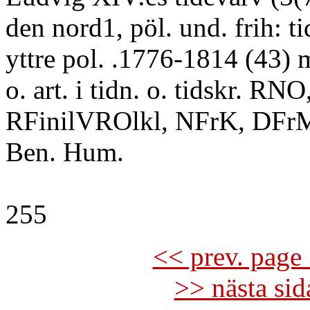
den nord1, pöl. und. frih: ti
yttre pol. .1776-1814 (43) 
o. art. i tidn. o. tidskr. RN
RFinilVROlkl, NFrK, DFr
Ben. Hum.
255
<< prev. page 
>> nästa si