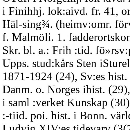
i Finihhj. lok:aivd. fr. 41, or
Häl-sing¾. (heimv:omr. förv:
f. Malmöli. 1. fadderortskom
Skr. bl. a.: Frih :tid. fö»rsv:
Upps. stud:kårs Sten iSture
1871-1924 (24), Sv:es hist. 
Danm. o. Norges ihist. (29),
i saml :verket Kunskap (30
:-tiid. poi. hist. i Bonn. värl
Ludvig XIV:es tidevarv (3(7