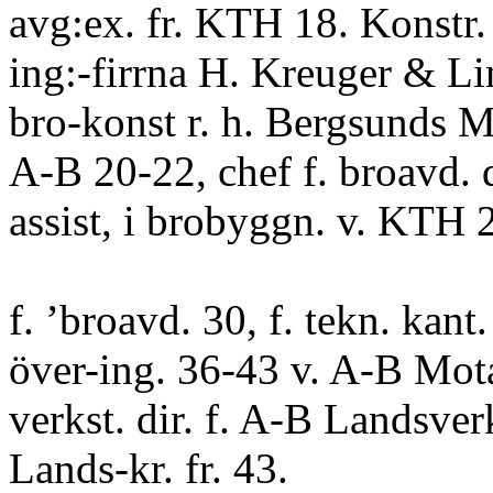
avg:ex. fr. KTH 18. Konstr.
ing:-firrna H. Kreuger & Li
bro-konst r. h. Bergsunds M
A-B 20-22, chef f. broavd. 
assist, i brobyggn. v. KTH 
f. ’broavd. 30, f. tekn. kant.
över-ing. 36-43 v. A-B Mota
verkst. dir. f. A-B Landsver
Lands-kr. fr. 43.