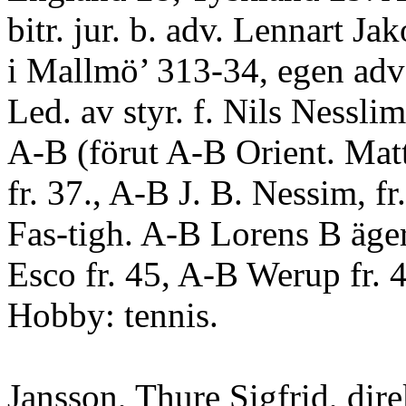
bitr. jur. b. adv. Lennart Ja
i Mallmö’ 313-34, egen adv:
Led. av styr. f. Nils Nessl
A-B (förut A-B Orient. Matt
fr. 37., A-B J. B. Nessim, fr
Fas-tigh. A-B Lorens B äger
Esco fr. 45, A-B Werup fr. 4
Hobby: tennis.
Jansson, Thure Sigfrid, dire