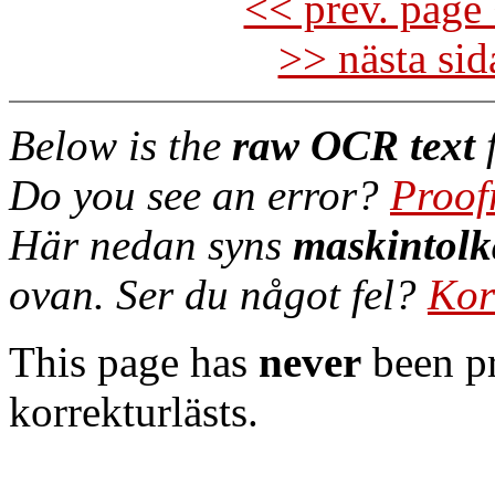
<< prev. page 
>> nästa si
Below is the
raw OCR text
f
Do you see an error?
Proof
Här nedan syns
maskintolk
ovan. Ser du något fel?
Kor
This page has
never
been pr
korrekturlästs.