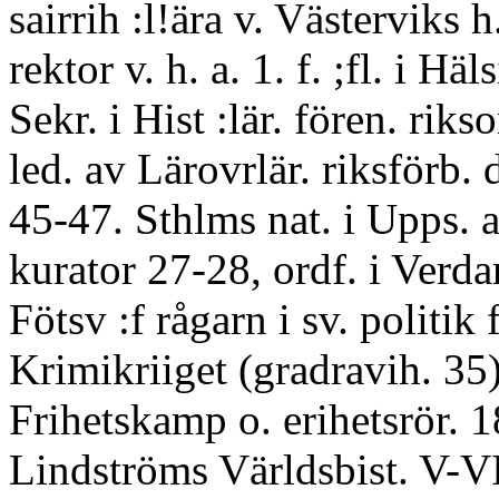
sairrih :l!ära v. Västerviks h
rektor v. h. a. 1. f. ;fl. i Hä
Sekr. i Hist :lär. fören. riks
led. av Lärovrlär. riksförb. 
45-47. Sthlms nat. i Upps. 
kurator 27-28, ordf. i Verda
Fötsv :f rågarn i sv. politik 
Krimikriiget (gradravih. 35)
Frihetskamp o. erihetsrör. 
Lindströms Världsbist. V-VI