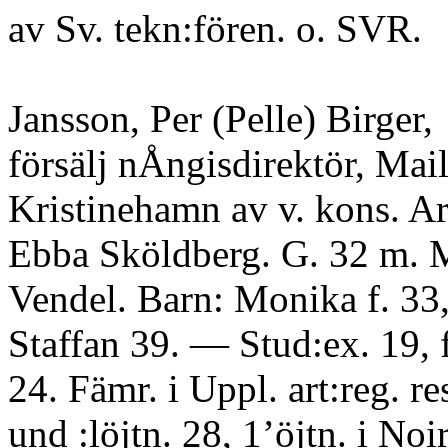
av Sv. tekn:fören. o. SVR.
Jansson, Per (Pelle) Birger,
försälj nÅngisdirektör, Mail
Kristinehamn av v. kons. Ar
Ebba Sköldberg. G. 32 m. 
Vendel. Barn: Monika f. 33
Staffan 39. — Stud:ex. 19, f
24. Fämr. i Uppl. art:reg. re
und :löjtn. 28, 1’öjtn. i Noirr