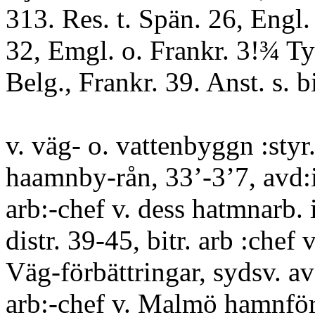
313. Res. t. Spän. 26, Engl
32, Emgl. o. Frankr. 3!¾ Tys
Belg., Frankr. 39. Anst. s. bi
v. väg- o. vattenbyggn :styr.
haamnby-rån, 33’-3’7, avd:i
arb:-chef v. dess hatmnarb. 
distr. 39-45, bitr. arb :chef 
Väg-förbättringar, sydsv. av
arb:-chef v. Malmö hamnförv