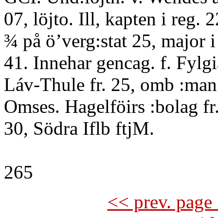
07, löjto. Ill, kapten i reg. 2
¾ på ö’verg:stat 25, major i 
41. Innehar gencag. f. Fylgi
Láv-Thule fr. 25, omb :man
Omses. Hagelföirs :bolag f
30, Södra Iflb ftjM.
265
<< prev. page 