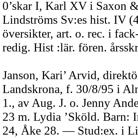
0’skar I, Karl XV i Saxon 
Lindströms Sv:es hist. IV (48
översikter, art. o. rec. i fac
redig. Hist :lär. fören. årssk
Janson, Kari’ Arvid, direktö
Landskrona, f. 30/8/95 i A
1., av Aug. J. o. Jenny And
23 m. Lydia ’Sköld. Barn: I
24, Åke 28. — Stud:ex. i L