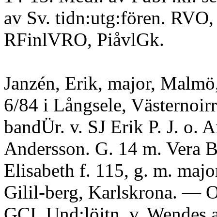
av Sv. tidn:utg:fören. RVO
RFinlVRO, PiåvlGk.
Janzén, Erik, major, Malmö,
6/84 i Långsele, Västernoirrl
bandÜr. v. SJ Erik P. J. o. 
Andersson. G. 14 m. Vera B
Elisabeth f. 115, g. m. majo
Gilil-berg, Karlskrona. — O
GCI. Und:löjtn. v. Wendes a