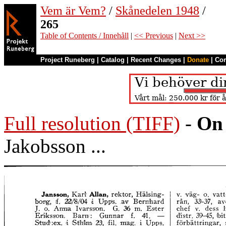
Vem är Vem?
/
Skånedelen 1948
/
265
Table of Contents / Innehåll
|
<< Previous
|
Next >>
Project Runeberg
|
Catalog
|
Recent Changes
|
Donate
|
Co
Full resolution (TIFF)
-
On 
Jakobsson ...