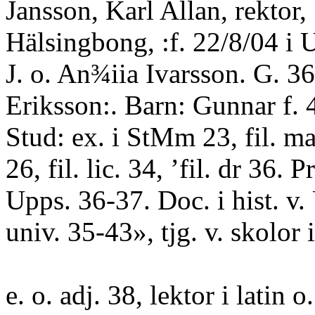
Jansson, Karl Allan, rektor,
Hälsingbong, :f. 22/8/04 i 
J. o. An¾iia Ivarsson. G. 36
Eriksson:. Barn: Gunnar f.
Stud: ex. i StMm 23, fil. ma
26, fil. lic. 34, ’fil. dr 36. P
Upps. 36-37. Doc. i hist. v.
univ. 35-43», tjg. v. skolor
e. o. adj. 38, lektor i latin o