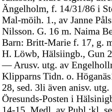
Ängelholm, f. 14/31/86 i St
Mal-möih. 1., av Janne Pål
Nilsson. G. 16 m. Naima B
Barn: Britt-Marie f. 17, g. m
H. Löwb, Hälsiingb., Gun 2
— Arusv. utg. av Engelholl
Klipparns Tidn. o. Höganäs
28, sed. 3li även anisv. utg.
Öresunds-Posten i Hälsinigb
14-15. Medl. av Publ :kl. se