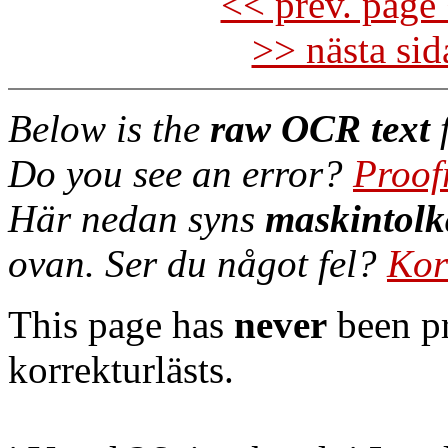
<< prev. page 
>> nästa si
Below is the
raw OCR text
f
Do you see an error?
Proof
Här nedan syns
maskintolk
ovan. Ser du något fel?
Kor
This page has
never
been pr
korrekturlästs.