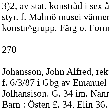
3)2, av stat. konstråd i sex å
styr. f. Malmö musei vänner.
konstn^grupp. Färg o. For
270
Johansson, John Alfred, rek
f. 6/3/87 i Gbg av Emanuel 
Jolhansison. G. 34 im. Nan
Barn : Östen £. 34, Elin 36