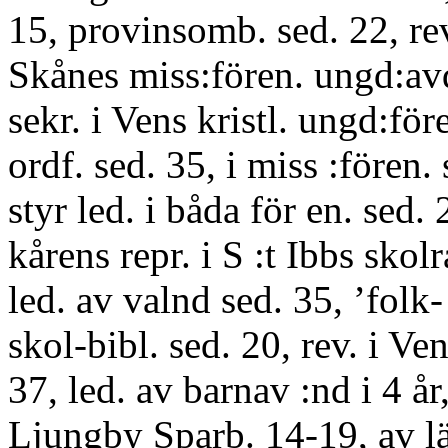
15, provinsomb. sed. 22, rev
Skånes miss:fören. ungd:av
sekr. i Vens kristl. ungd:för
ordf. sed. 35, i miss :fören. 
styr led. i båda för en. sed. 2
kårens repr. i S :t Ibbs skol
led. av valnd sed. 35, ’folk-
skol-bibl. sed. 20, rev. i Ven
37, led. av barnav :nd i 4 år,
Ljungby Sparb. 14-19, av lä