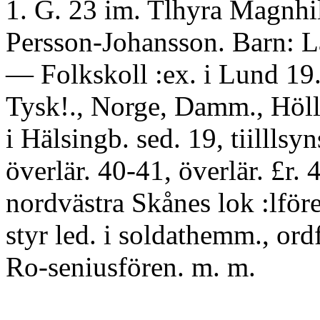
1. G. 23 im. Tlhyra Magnhi
Persson-Johansson. Barn: La
— Folkskoll :ex. i Lund 19.
Tysk!., Norge, Damm., Höll.
i Hälsingb. sed. 19, tiilllsyn
överlär. 40-41, överlär. £r. 
nordvästra Skånes lok :lför
styr led. i soldathemm., ordf
Ro-seniusfören. m. m.