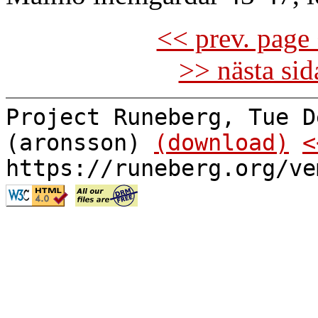
<< prev. page 
>> nästa si
Project Runeberg, Tue D
(aronsson)
(download)
<
https://runeberg.org/ve