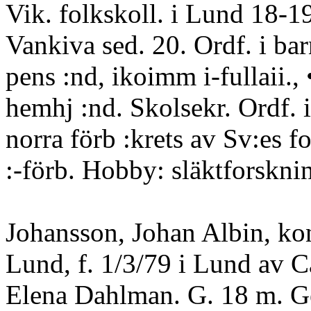
Vik. folkskoll. i Lund 18-19
Vankiva sed. 20. Ordf. i bar
pens :nd, ikoimm i-fullaii., 
hemhj :nd. Skolsekr. Ordf. 
norra förb :krets av Sv:es fo
:-förb. Hobby: släktforskni
Johansson, Johan Albin, kon
Lund, f. 1/3/79 i Lund av Ca
Elena Dahlman. G. 18 m. G