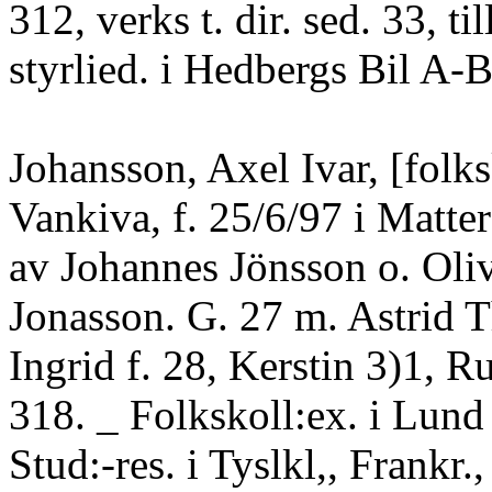
312, verks t. dir. sed. 33, til
styrlied. i Hedbergs Bil A-B
Johansson, Axel Ivar, [folks
Vankiva, f. 25/6/97 i Matter
av Johannes Jönsson o. Oli
Jonasson. G. 27 m. Astrid
Ingrid f. 28, Kerstin 3)1, R
318. _ Folkskoll:ex. i Lund
Stud:-res. i Tyslkl,, Frankr.