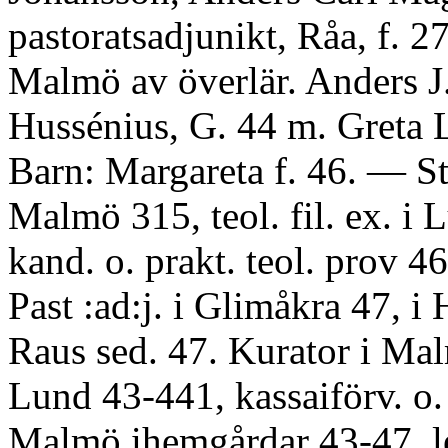
pastoratsadjunikt, Råa, f. 27
Malmö av överlär. Anders J.
Hussénius, G. 44 m. Greta 
Barn: Margareta f. 46. — St
Malmö 315, teol. fil. ex. i 
kand. o. prakt. teol. prov 46
Past :ad:j. i Glimåkra 47, i 
Raus sed. 47. Kurator i Mal
Lund 43-441, kassaiförv. o. 
Malmö ihemgårdar 43-47, led