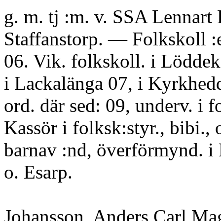
g. m. tj :m. v. SSA Lennart
Staffanstorp. — Folkskoll :
06. Vik. folkskoll. i Lödde
i Lackalänga 07, i Kyrkhed
ord. där sed: 09, underv. i fo
Kassör i folksk:styr., bibi., o
barnav :nd, överförmynd. 
o. Esarp.
Johansson, Anders Carl Ma