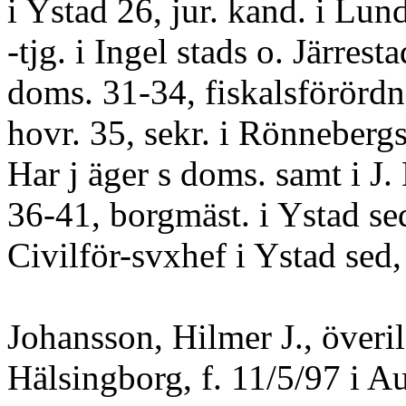
i Ystad 26, jur. kand. i Lun
-tjg. i Ingel stads o. Järresta
doms. 31-34, fiskalsförördn
hovr. 35, sekr. i Rönnebergs
Har j äger s doms. samt i J.
36-41, borgmäst. i Ystad se
Civilför-svxhef i Ystad sed,
Johansson, Hilmer J., överil
Hälsingborg, f. 11/5/97 i Au