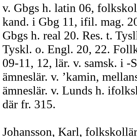
v. Gbgs h. latin 06, folkskol
kand. i Gbg 11, ifil. mag. 2
Gbgs h. real 20. Res. t. Tysl
Tyskl. o. Engl. 20, 22. Foll
09-11, 12, lär. v. samsk. i -S
ämneslär. v. ’kamin, mellans
ämneslär. v. Lunds h. ifolks
där fr. 315.
Johansson, Karl, folkskollär