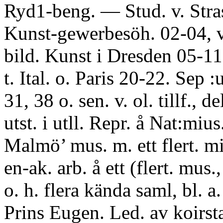
Ryd1-beng. — Stud. v. Stra
Kunst-gewerbesöh. 02-04, v
bild. Kunst i Dresden 05-11
t. Ital. o. Paris 20-22. Sep :u
31, 38 o. sen. v. ol. tillf., del
utst. i utll. Repr. å Nat:miu
Malmö’ mus. m. ett flert. mi
en-ak. arb. å ett (flert. mus.,
o. h. flera kända saml, bl. a
Prins Eugen. Led. av koirsta