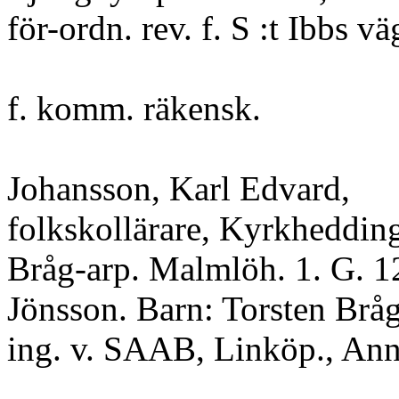
för-ordn. rev. f. S :t Ibbs vä
f. komm. räkensk.
Johansson, Karl Edvard,
folkskollärare, Kyrkheddinge
Bråg-arp. Malmlöh. 1. G. 1
Jönsson. Barn: Torsten Bråg
ing. v. SAAB, Linköp., Ann