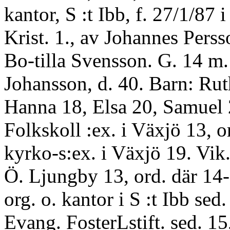
kantor, S :t Ibb, f. 27/1/87 
Krist. 1., av Johannes Perss
Bo-tilla Svensson. G. 14 m
Johansson, d. 40. Barn: Ruth
Hanna 18, Elsa 20, Samuel
Folkskoll :ex. i Växjö 13, or
kyrko-s:ex. i Växjö 19. Vik.
Ö. Ljungby 13, ord. där 14-
org. o. kantor i S :t Ibb sed.
Evang. FosterLstift. sed. 15