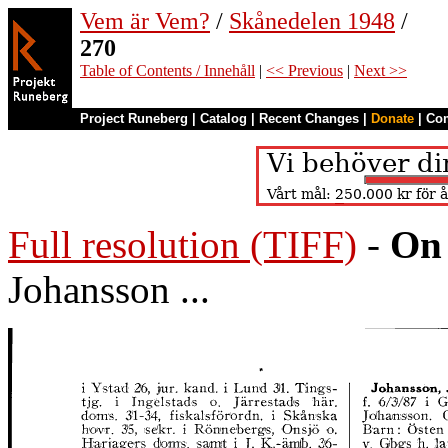
Vem är Vem?
/
Skånedelen 1948
/
270
Table of Contents / Innehåll
|
<< Previous
|
Next >>
Project Runeberg
|
Catalog
|
Recent Changes
|
Donate
|
Co
Full resolution (TIFF)
-
On 
Johansson ...