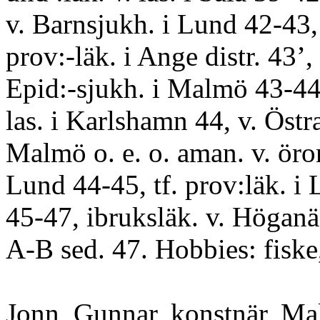
v. Barnsjukh. i Lund 42-43, 
prov:-läk. i Ange distr. 43’, 
Epid:-sjukh. i Malmö 43-44,
las. i Karlshamn 44, v. Östra
Malmö o. e. o. aman. v. öron
Lund 44-45, tf. prov:läk. i 
45-47, ibruksläk. v. Högan
A-B sed. 47. Hobbies: fiske, 
Jonn, Gunnar, konstnär, Ma