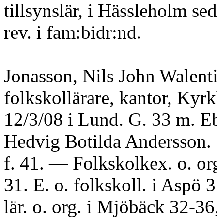
tillsynslär, i Hässleholm sed
rev. i fam:bidr:nd.
Jonasson, Nils John Walenti
folkskollärare, kantor, Kyrk
12/3/08 i Lund. G. 33 m. E
Hedvig Botilda Andersson. 
f. 41. — Folkskolkex. o. or
31. E. o. folkskoll. i Aspö 
lär. o. org. i Mjöbäck 32-36,