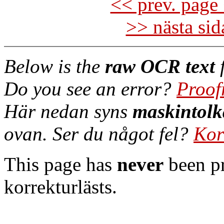
<< prev. page 
>> nästa si
Below is the
raw OCR text
f
Do you see an error?
Proof
Här nedan syns
maskintolk
ovan. Ser du något fel?
Kor
This page has
never
been pr
korrekturlästs.