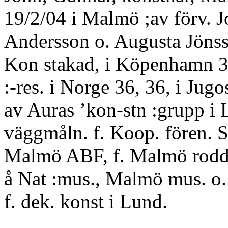
19/2/04 i Malmö ;av förv. 
Andersson o. Augusta Jönss
Kon stakad, i Köpenhamn 3
:-res. i Norge 36, 36, i Jugo
av Auras ’kon-stn :grupp i 
väggmåln. f. Koop. fören. So
Malmö ABF, f. Malmö roddk
å Nat :mus., Malmö mus. o. 
f. dek. konst i Lund.