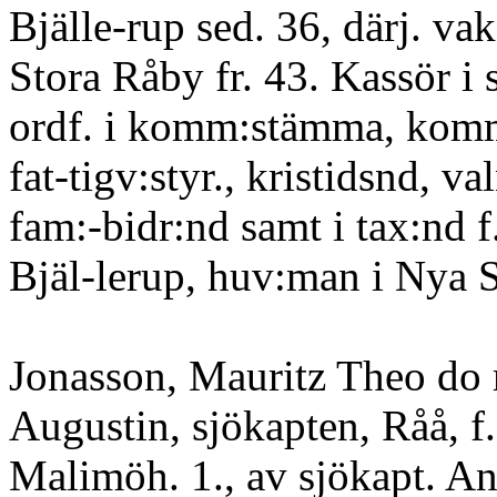
Bjälle-rup sed. 36, därj. vak
Stora Råby fr. 43. Kassör i 
ordf. i komm:stämma, kom
fat-tigv:styr., kristidsnd, va
fam:-bidr:nd samt i tax:nd f
Bjäl-lerup, huv:man i Nya S
Jonasson, Mauritz Theo do 
Augustin, sjökapten, Råå, f.
Malimöh. 1., av sjökapt. An