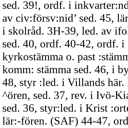
sed. 39!, ordf. i inkvarter:n
av civ:försv:nid’ sed. 45, lär
i skolråd. 3H-39, led. av ifo
sed. 40, ordf. 40-42, ordf. i
kyrkostämma o. past :stämma
komm: stämma sed. 46, i by
48, styr :led. i Villands här
^ören, sed. 37, rev. i Ivö-K
sed. 36, styr:led. i Krist :or
lär:-fören. (SAF) 44-47, ord