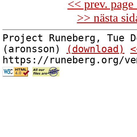
<< prev. page 
>> nästa si
Project Runeberg, Tue D
(aronsson)
(download)
<
https://runeberg.org/ve