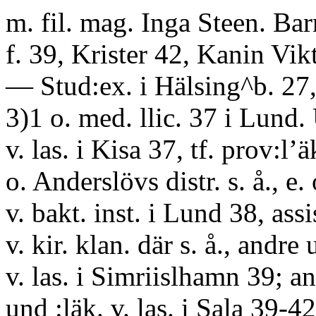
m. fil. mag. Inga Steen. Bar
f. 39, Krister 42, Kanin Vik
— Stud:ex. i Hälsing^b. 27
3)1 o. med. llic. 37 i Lund.
v. las. i Kisa 37, tf. prov:l’ä
o. Anderslövs distr. s. å., e.
v. bakt. inst. i Lund 38, assis
v. kir. klan. där s. å., andre 
v. las. i Simriislhamn 39; an
und :läk. v. las. i Sala 39-4