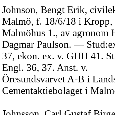
Johnson, Bengt Erik, civil
Malmö, f. 18/6/18 i Kropp,
Malmöhus 1., av agronom H
Dagmar Paulson. — Stud:ex
37, ekon. ex. v. GHH 41. Stu
Engl. 36, 37. Anst. v.
Öresundsvarvet A-B i Lands
Cementaktiebolaget i Malmö
Johnsson, Carl Gustaf Birge