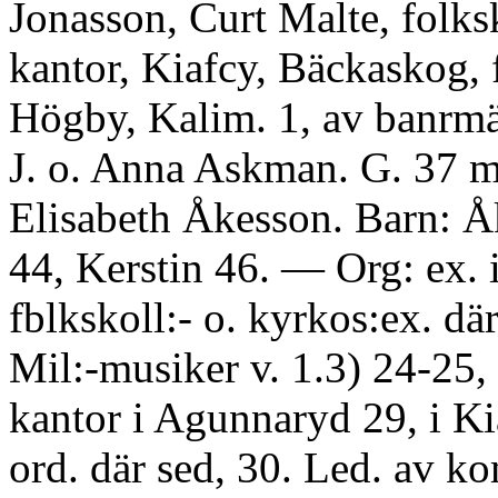
Jonasson, Curt Malte, folksk
kantor, Kiafcy, Bäckaskog, f
Högby, Kalim. 1, av banrmä
J. o. Anna Askman. G. 37 m
Elisabeth Åkesson. Barn: Åk
44, Kerstin 46. — Org: ex. 
fblkskoll:- o. kyrkos:ex. dä
Mil:-musiker v. 1.3) 24-25, 
kantor i Agunnaryd 29, i K
ord. där sed, 30. Led. av k