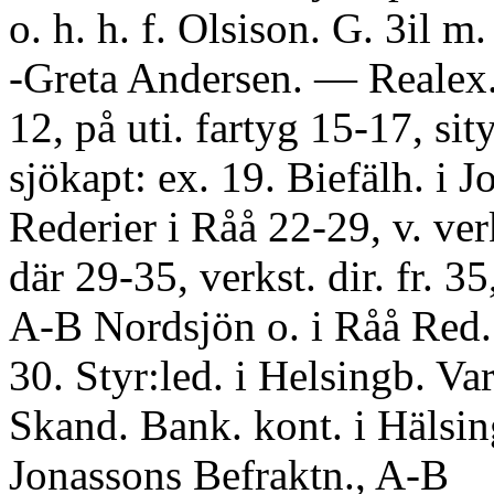
o. h. h. f. Olsison. G. 3il m.
-Greta Andersen. — Realex.
12, på uti. fartyg 15-17, sit
sjökapt: ex. 19. Biefälh. i 
Rederier i Råå 22-29, v. verk
där 29-35, verkst. dir. fr. 35
A-B Nordsjön o. i Råå Red.
30. Styr:led. i Helsingb. Va
Skand. Bank. kont. i Hälsin
Jonassons Befraktn., A-B