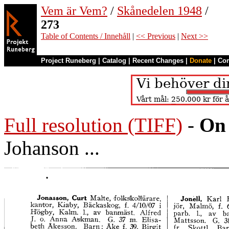
Vem är Vem?
/
Skånedelen 1948
/
273
Table of Contents / Innehåll
|
<< Previous
|
Next >>
Project Runeberg
|
Catalog
|
Recent Changes
|
Donate
|
Co
Full resolution (TIFF)
-
On 
Johanson ...