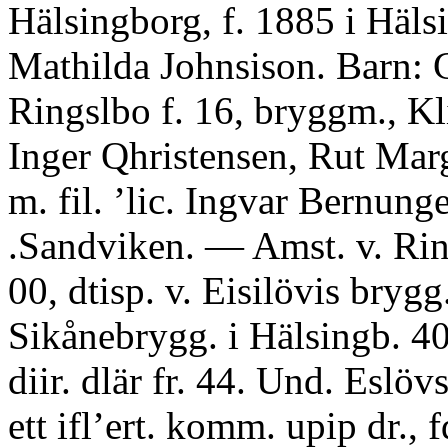
Hälsingborg, f. 1885 i Häls
Mathilda Johnsison. Barn: 
Ringslbo f. 16, bryggm., Kl
Inger Qhristensen, Rut Marg
m. fil. ’lic. Ingvar Bernunge
.Sandviken. — Amst. v. Rin
00, dtisp. v. Eisilövis brygg
Sikånebrygg. i Hälsingb. 40,
diir. dlär fr. 44. Und. Eslövs
ett ifl’ert. komm. upip dr., f