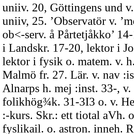
uniiv. 20, Göttingens und v.
uniiv, 25. ’Observatör v. ’m
ob<-serv. å Pårtetjåkko’ 14-
i Landskr. 17-20, lektor i J
lektor i fysik o. matem. v. h.
Malmö fr. 27. Lär. v. nav :is
Alnarps h. mej :inst. 33-, v.
folikhög¾k. 31-3I3 o. v. H
:-kurs. Skr.: ett tiotal aVh. o
fyslikail. o. astron. inneh.