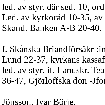
led. av styr. där sed. 10, or
Led. av kyrkoråd 10-35, av l
Skand. Banken A-B 20-40,
f. Skånska Briandförsäkr :in
Lund 22-37, kyrkans kassaf
led. av styr. if. Landskr. Te
36-47, Gjörloffska don -Jf
Jönsson, Ivar Börje,