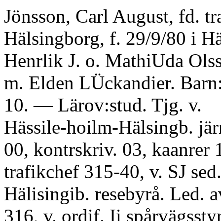
Jönsson, Carl August, fd. tr
Hälsingborg, f. 29/9/80 i H
Henrlik J. o. MathiUda Ols
m. Elden LÜckandier. Barn: 
10. — Lärov:stud. Tjg. v.
Hässile-hoilm-Hälsingb. järn
00, kontrskriv. 03, kaanrer 
trafikchef 315-40, v. SJ sed. 
Hälisingib. resebyrå. Led. 
316, v. ordif. Ii spårvägsstyr