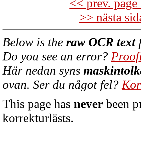
<< prev. page 
>> nästa si
Below is the
raw OCR text
f
Do you see an error?
Proof
Här nedan syns
maskintolk
ovan. Ser du något fel?
Kor
This page has
never
been pr
korrekturlästs.