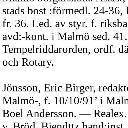
stads bost :förmedl. 24-36, 
fr. 36. Led. av styr. f. riksb
avd:-kont. i Malmö sed. 41
Tempelriddarorden, ordf. dä
och Rotary.
Jönsson, Eric Birger, redakt
Malmö-, f. 10/10/91’ i Malm
Boel Andersson. — Realex. 
v. Bröd. Biendttz hand:inst.