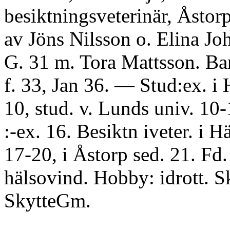
besiktningsveterinär, Åstorp
av Jöns Nilsson o. Elina Jo
G. 31 m. Tora Mattsson. Ba
f. 33, Jan 36. — Stud:ex. i 
10, stud. v. Lunds univ. 10-
:-ex. 16. Besiktn iveter. i H
17-20, i Åstorp sed. 21. Fd.
hälsovind. Hobby: idrott. 
SkytteGm.