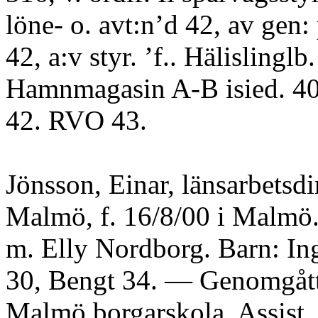
löne- o. avt:n’d 42, av gen
42, a:v styr. ’f.. Hälislinglb.
Hamnmagasin A-B isied. 40, -
42. RVO 43.
Jönsson, Einar, länsarbetsdi
Malmö, f. 16/8/00 i Malmö.
m. Elly Nordborg. Barn: Ing
30, Bengt 34. — Genomgåt
Malmö borgarskola. Assist,