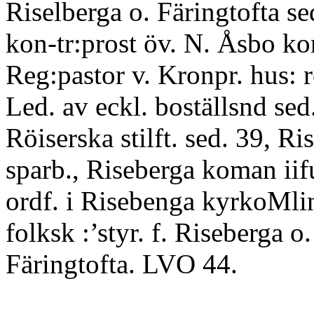
Riselberga o. Färingtofta se
kon-tr:prost öv. N. Åsbo kon
Reg:pastor v. Kronpr. hus: 
Led. av eckl. boställsnd sed.
Röiserska stilft. sed. 39, Ri
sparb., Riseberga koman iifu
ordf. i Risebenga kyrkoMlin.
folksk :’styr. f. Riseberga o.
Färingtofta. LVO 44.