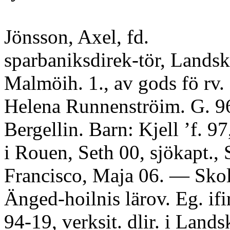
Jönsson, Axel, fd.
sparbaniksdirek-tör, Landskr
Malmöih. 1., av gods fö rv. 
Helena Runnenströim. G. 9
Bergellin. Barn: Kjell ’f. 97
i Rouen, Seth 00, sjökapt., 
Francisco, Maja 06. — Skol
Änged-hoilnis lärov. Eg. if
94-19, verksit. dlir. i Lands