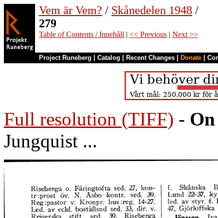
Vem är Vem?
/
Skånedelen 1948
/
279
Table of Contents / Innehåll
|
<< Previous
|
Next >>
Project Runeberg
|
Catalog
|
Recent Changes
|
Donate
|
Co
Full resolution (TIFF)
-
On 
Jungquist ...