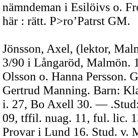
nämndeman i Esilöivs o. Fros
här : rätt. P>ro’Patrst GM.
Jönsson, Axel, (lektor, Mal
3/90 i Långaröd, Malmön. 1
Olsson o. Hanna Persson. G
Gertrud Manning. Barn: Kl
i. 27, Bo Axell 30. — .Stud
09, tffil. nuag. 11, ful. lic. 1
Provar i Lund 16. Stud. v. 