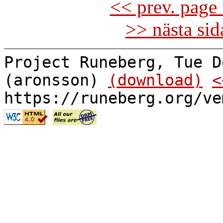
<< prev. page 
>> nästa si
Project Runeberg, Tue D
(aronsson)
(download)
<
https://runeberg.org/ve