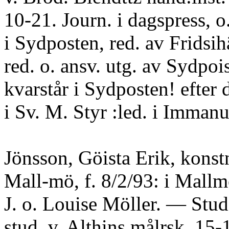
10-21. Journ. i dagspress, o
i Sydposten, red. av Fridsih
red. o. ansv. utg. av Sydpoi
kvarstår i Sydposten! efter 
i Sv. M. Styr :led. i Immanu
Jönsson, Göista Erik, konst
Mall-mö, f. 8/2/93: i Mallm
J. o. Louise Möller. — Stud
stud. v. Althins målrsk. 15-1