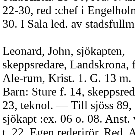
22-30, red :chef i Engelholm
30. I Sala led. av stadsfullm
Leonard, John, sjökapten,
skeppsredare, Landskrona, f
Ale-rum, Krist. 1. G. 13 m. 
Barn: Sture f. 14, skeppsred
23, teknol. — Till sjöss 89,
sjökapt :ex. 06 o. 08. Anst. v
t. 22. Egen rederirör. Red. 