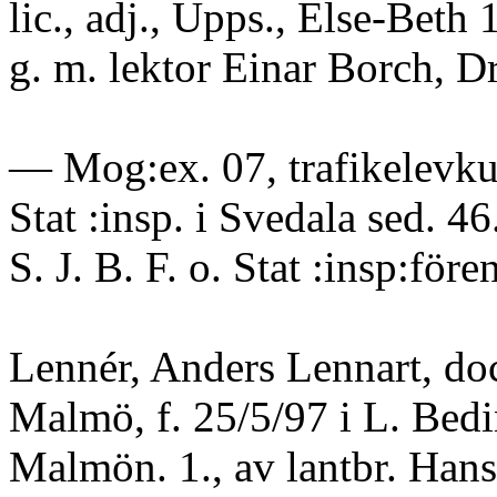
lic., adj., Upps., Else-Beth 1
g. m. lektor Einar Borch, 
— Mog:ex. 07, trafikelevku
Stat :insp. i Svedala sed. 4
S. J. B. F. o. Stat :insp:för
Lennér, Anders Lennart, do
Malmö, f. 25/5/97 i L. Bedi
Malmön. 1., av lantbr. Han