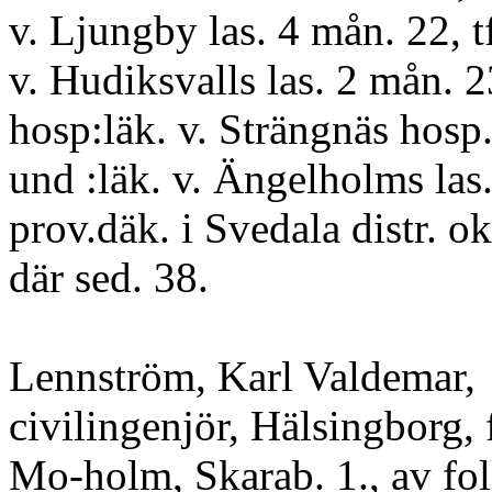
v. Ljungby las. 4 mån. 22, t
v. Hudiksvalls las. 2 mån. 23
hosp:läk. v. Strängnäs hosp
und :läk. v. Ängelholms las.
prov.däk. i Svedala distr. ok
där sed. 38.
Lennström, Karl Valdemar,
civilingenjör, Hälsingborg, f
Mo-holm, Skarab. 1., av fo