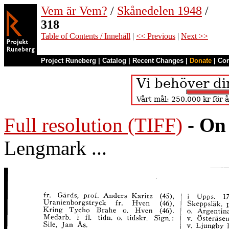
Vem är Vem?
/
Skånedelen 1948
/
318
Table of Contents / Innehåll
|
<< Previous
|
Next >>
Project Runeberg
|
Catalog
|
Recent Changes
|
Donate
|
Co
Full resolution (TIFF)
-
On 
Lengmark ...