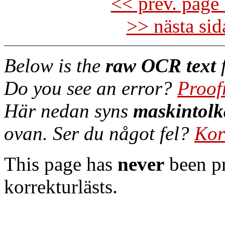
<< prev. page 
>> nästa si
Below is the
raw OCR text
f
Do you see an error?
Proof
Här nedan syns
maskintolk
ovan. Ser du något fel?
Kor
This page has
never
been pr
korrekturlästs.