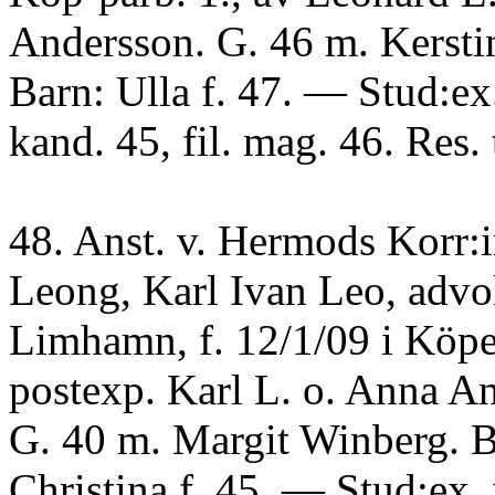
Andersson. G. 46 m. Kerstin
Barn: Ulla f. 47. — Stud:ex.
kand. 45, fil. mag. 46. Res. 
48. Anst. v. Hermods Korr:in
Leong, Karl Ivan Leo, advo
Limhamn, f. 12/1/09 i Köp
postexp. Karl L. o. Anna A
G. 40 m. Margit Winberg. B
Christina f. 45. — Stud:ex