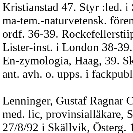
Kristianstad 47. Styr :led. 
ma-tem.-naturvetensk. fören
ordf. 36-39. Rockefellerstiip
Lister-inst. i London 38-39
En-zymologia, Haag, 39. Skr.
ant. avh. o. upps. i fackpubl
Lenninger, Gustaf Ragnar C
med. lic, provinsialläkare, S
27/8/92 i Skällvik, Österg. 