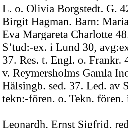
L. o. Olivia Borgstedt. G. 4
Birgit Hagman. Barn: Maria
Eva Margareta Charlotte 4
S’tud:-ex. i Lund 30, avg:e
37. Res. t. Engl. o. Frankr. 
v. Reymersholms Gamla Ind
Hälsingb. sed. 37. Led. av S
tekn:-fören. o. Tekn. fören.
Leonardh, Ernst Sigfrid, red