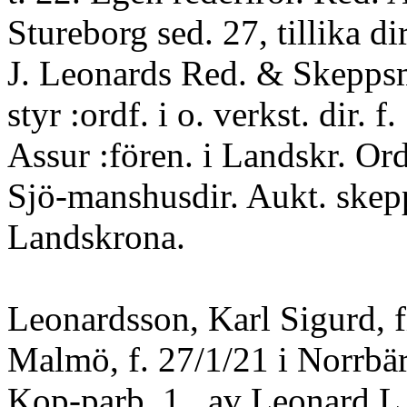
Stureborg sed. 27, tillika di
J. Leonards Red. & Skepps
styr :ordf. i o. verkst. dir. 
Assur :fören. i Landskr. Ord
Sjö-manshusdir. Aukt. skepp
Landskrona.
Leonardsson, Karl Sigurd, f
Malmö, f. 27/1/21 i Norrbä
Kop-parb. 1., av Leonard L.