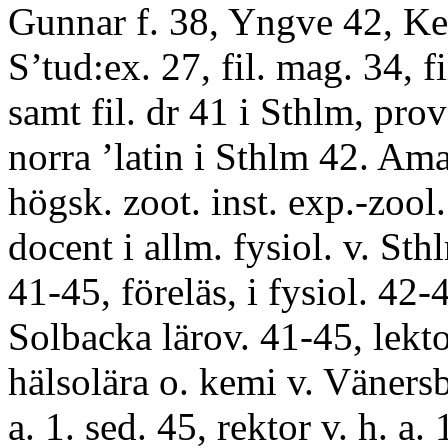
Gunnar f. 38, Yngve 42, Ke
S’tud:ex. 27, fil. mag. 34, fi
samt fil. dr 41 i Sthlm, prov
norra ’latin i Sthlm 42. Am
högsk. zoot. inst. exp.-zool
docent i allm. fysiol. v. St
41-45, föreläs, i fysiol. 42-4
Solbacka lärov. 41-45, lekto
hälsolära o. kemi v. Väners
a. 1. sed. 45, rektor v. h. a. 1