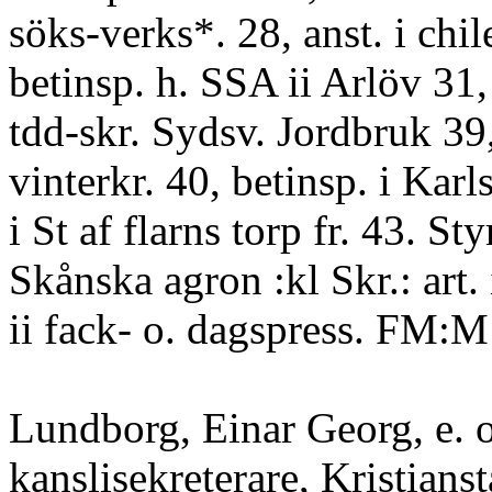
söks-verks*. 28, anst. i chil
betinsp. h. SSA ii Arlöv 31, 
tdd-skr. Sydsv. Jordbruk 39, 
vinterkr. 40, betinsp. i Kar
i St af flarns torp fr. 43. Styr
Skånska agron :kl Skr.: art. 
ii fack- o. dagspress. FM:M f
Lundborg, Einar Georg, e. o
kanslisekreterare, Kristianst