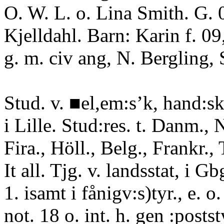
O. W. L. o. Lina Smith. G.
Kjelldahl. Barn: Karin f. 09,
g. m. civ ang, N. Bergling,
Stud. v. ■el,em:s’k, hand:sk.
i Lille. Stud:res. t. Danm., 
Fira., Höll., Belg., Frankr., 
It all. Tjg. v. landsstat, i G
1. isamt i fånigv:s)tyr., e. o
not. 18 o. int. h. gen :postst