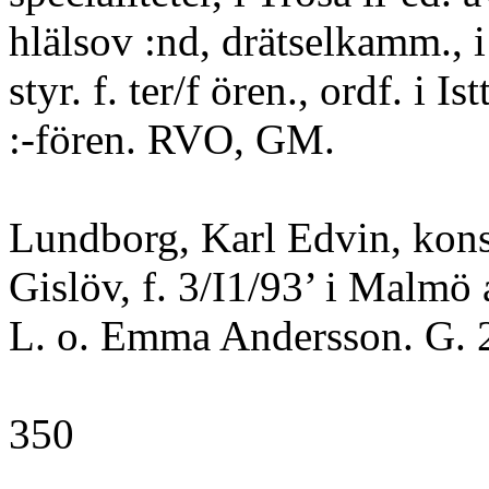
hlälsov :nd, drätselkamm., 
styr. f. ter/f ören., ordf. i Ist
:-fören. RVO, GM.
Lundborg, Karl Edvin, kons
Gislöv, f. 3/I1/93’ i Malm
L. o. Emma Andersson. G.
350