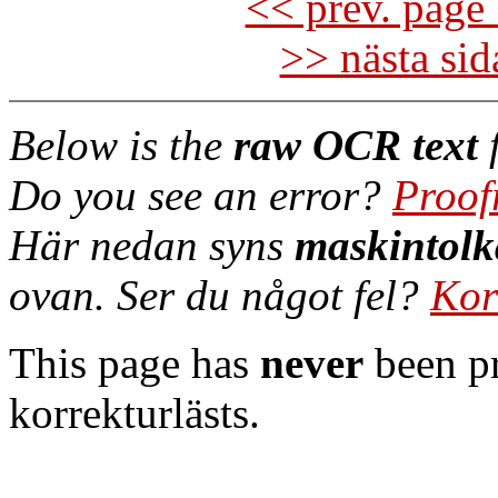
<< prev. page 
>> nästa si
Below is the
raw OCR text
f
Do you see an error?
Proof
Här nedan syns
maskintolk
ovan. Ser du något fel?
Kor
This page has
never
been pr
korrekturlästs.