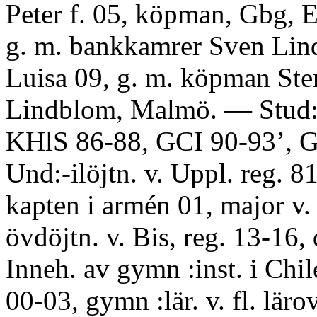
Peter f. 05, köpman, Gbg, E
g. m. bankkamrer Sven Lin
Luisa 09, g. m. köpman Ste
Lindblom, Malmö. — Stud:e
KHlS 86-88, GCI 90-93’, 
Und:-ilöjtn. v. Uppl. reg. 81
kapten i armén 01, major v. 
övdöjtn. v. Bis, reg. 13-16, d
Inneh. av gymn :inst. i Chil
00-03, gymn :lär. v. fl. lärov