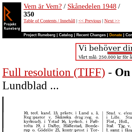
Vem är Vem?
/
Skånedelen 1948
/
350
Table of Contents / Innehåll
|
<< Previous
|
Next >>
Project Runeberg
|
Catalog
|
Recent Changes
|
Donate
|
Co
Full resolution (TIFF)
-
On 
Lundblad ...