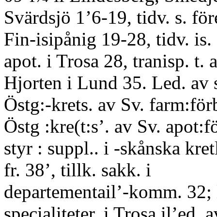
Svärdsjö 1’6-19, tidv. s. före
Fin-isipånig 19-28, tidv. is. 
apot. i Trosa 28, tranisp. t. 
Hjorten i Lund 35. Led. av s
Östg:-krets. av Sv. farm:förb.
Östg :kre(t:s’. av Sv. apot:f
styr : suppl.. i -skånska kret
fr. 38’, tillk. sakk. i
departementail’-komm. 32; l
specialiteter, i Trosa il’ed. a