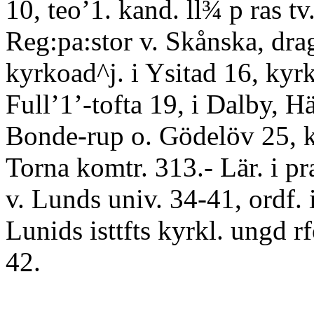
10, teo’1. kand. ll¾ p ras tv.
Reg:pa:stor v. Skånska, drag
kyrkoad^j. i Ysitad 16, kyrk
Full’1’-tofta 19, i Dalby, Hä
Bonde-rup o. Gödelöv 25, ko
Torna komtr. 313.- Lär. i pra
v. Lunds univ. 34-41, ordf. i 
Lunids isttfts kyrkl. ungd 
42.