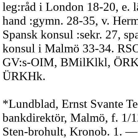
leg:råd i London 18-20, e. 
hand :gymn. 28-35, v. Herm
Spansk konsul :sekr. 27, sp
konsul i Malmö 33-34. RS
GV:s-OIM, BMilKlkl, ÖRKO
ÜRKHk.
*Lundblad, Ernst Svante Te
bankdirektör, Malmö, f. 1/1
Sten-brohult, Kronob. 1. —