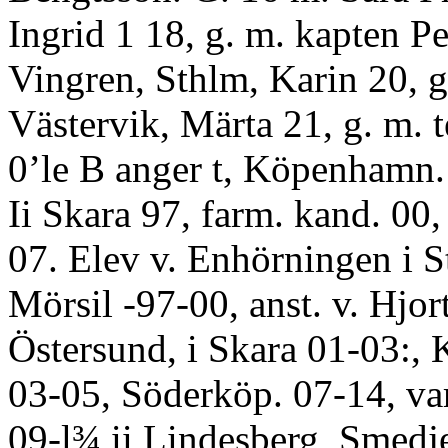
Ingrid 1 18, g. m. kapten Pe
Vingren, Sthlm, Karin 20, g
Västervik, Märta 21, g. m. t
0’le B anger t, Köpenhamn.
Ii Skara 97, farm. kand. 00,
07. Elev v. Enhörningen i S
Mörsil -97-00, anst. v. Hjor
Östersund, i Skara 01-03:, 
03-05, Söderköp. 07-14, var
09-l¾ ii Lindesberg, Smedj