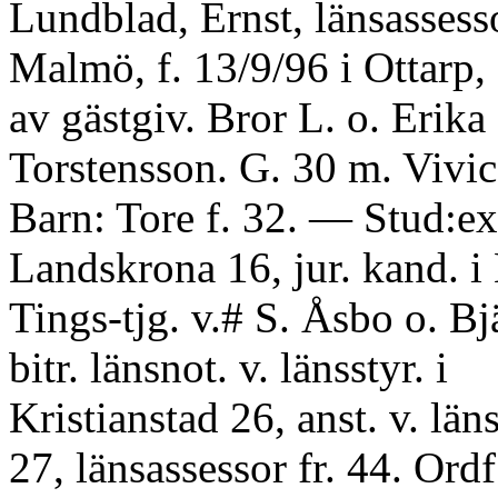
Lundblad, Ernst, länsassess
Malmö, f. 13/9/96 i Ottarp,
av gästgiv. Bror L. o. Erika
Torstensson. G. 30 m. Vivic
Barn: Tore f. 32. — Stud:ex.
Landskrona 16, jur. kand. i
Tings-tjg. v.# S. Åsbo o. B
bitr. länsnot. v. länsstyr. i
Kristianstad 26, anst. v. län
27, länsassessor fr. 44. Ordf