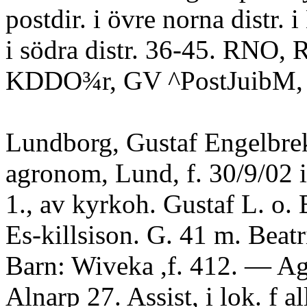
postdir. i övre norna distr. 
i södra distr. 36-45. RNO,
KDDO¾r, GV ^PostJuibM, 
Lundborg, Gustaf Engelbrek
agronom, Lund, f. 30/9/02 i
1., av kyrkoh. Gustaf L. o
Es-killsison. G. 41 m. Beatr
Barn: Wiveka ,f. 412. — Ag
Alnarp 27. Assist, i lok. f al