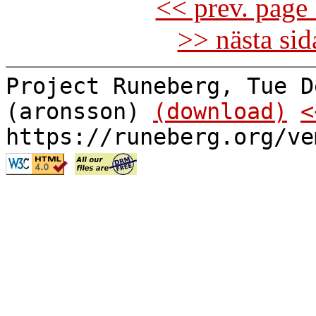
<< prev. page 
>> nästa si
Project Runeberg, Tue D
(aronsson)
(download)
<
https://runeberg.org/ve