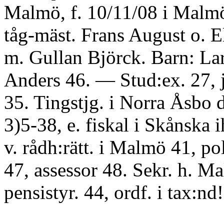
Malmö, f. 10/11/08 i Malm
tåg-mäst. Frans August o. E
m. Gullan Björck. Barn: Lar
Anders 46. — Stud:ex. 27, j
35. Tingstjg. i Norra Åsbo 
3)5-38, e. fiskal i Skånska i
v. rådh:rätt. i Malmö 41, po
47, assessor 48. Sekr. h. M
pensistyr. 44, ordf. i tax:nd