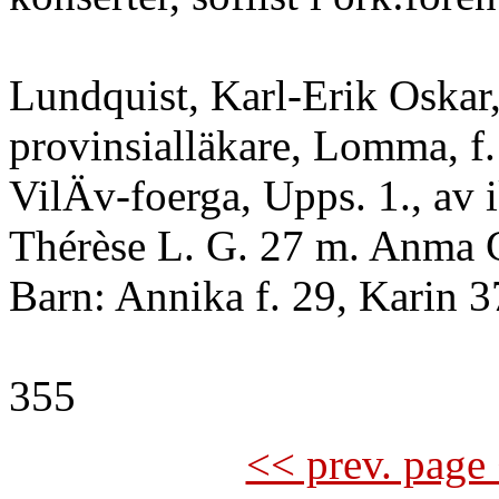
Lundquist, Karl-Erik Oskar
provinsialläkare, Lomma, f.
VilÄv-foerga, Upps. 1., av i
Thérèse L. G. 27 m. Anma C
Barn: Annika f. 29, Karin 3
355
<< prev. page 