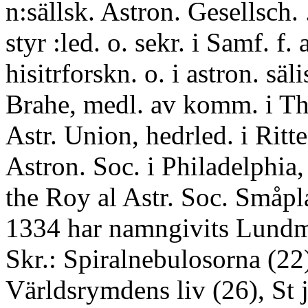
n:sällsk. Astron. Gesellsch.
styr :led. o. sekr. i Samf. f. 
hisitrforskn. o. i astron. säl
Brahe, medl. av komm. i Th
Astr. Union, hedrled. i Rit
Astron. Soc. i Philadelphia,
the Roy al Astr. Soc. Småpl
1334 har namngivits Lundm
Skr.: Spiralnebulosorna (22
Världsrymdens liv (26), St 