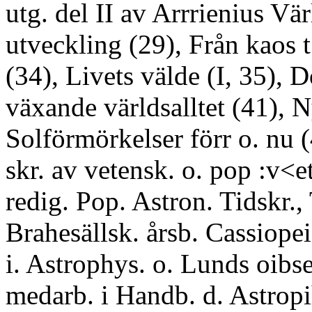
utg. del II av Arrrienius Vä
utveckling (29), Från kaos 
(34), Livets välde (I, 35), D
växande världsalltet (41), N
Solförmörkelser förr o. nu 
skr. av vetensk. o. pop :v<e
redig. Pop. Astron. Tidskr.,
Brahesällsk. årsb. Cassiopei
i. Astrophys. o. Lunds oibse
medarb. i Handb. d. Astropih