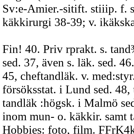
Sv:e-Amier.-sitift. stiiip. f
käkkirurgi 38-39; v. ikäks
Fin! 40. Priv rprakt. s. tan
sed. 37, även s. läk. sed. 46
45, cheftandläk. v. med:styr
försöksstat. i Lund sed. 48, t
tandläk :högsk. i Malmö sed,
inom mun- o. käkkir. samt t
Hobbies: foto, film. FFrK4k