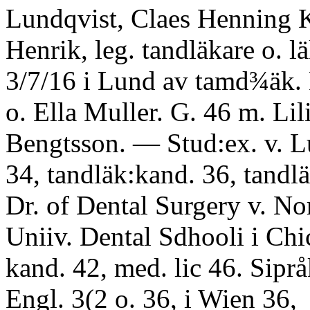
Lundqvist, Claes Henning 
Henrik, leg. tandläkare o. lä
3/7/16 i Lund av tamd¾äk. 
o. Ella Muller. G. 46 m. Lil
Bengtsson. — Stud:ex. v. L
34, tandläk:kand. 36, tandlä
Dr. of Dental Surgery v. No
Uniiv. Dental Sdhooli i Chi
kand. 42, med. lic 46. Siprå
Engl. 3(2 o. 36, i Wien 36,