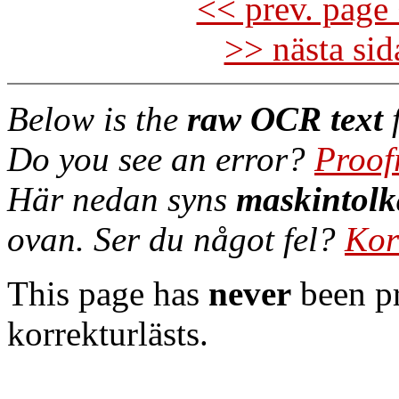
<< prev. page 
>> nästa si
Below is the
raw OCR text
f
Do you see an error?
Proof
Här nedan syns
maskintolk
ovan. Ser du något fel?
Kor
This page has
never
been pr
korrekturlästs.