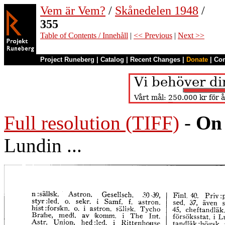
Vem är Vem?
/
Skånedelen 1948
/
355
Table of Contents / Innehåll
|
<< Previous
|
Next >>
Project Runeberg
|
Catalog
|
Recent Changes
|
Donate
|
Co
Full resolution (TIFF)
-
On 
Lundin ...