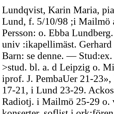
Lundqvist, Karin Maria, pia
Lund, f. 5/10/98 ;i Mailmö
Persson: o. Ebba Lundberg.
univ :ikapellimäst. Gerhard
Barn: se denne. — Stud:ex.
>stud. bl. a. d Leipzig o. M
iprof. J. PembaUer 21-23»,
17-21, i Lund 23-29. Ackos
Radiotj. i Mailmö 25-29 o. 
konserter, soflist i ork:fören