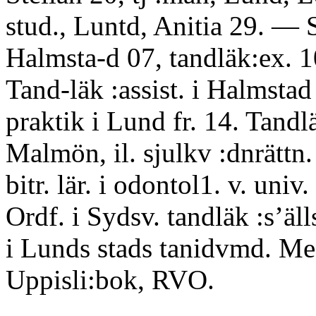
stud., Luntd, Anitia 29. — S
Halmsta-d 07, tandläk:ex. 1
Tand-läk :assist. i Halmsta
praktik i Lund fr. 14. Tandlä
Malmön, il. sjulkv :dnrättn.
bitr. lär. i odontol1. v. univ. 
Ordf. i Sydsv. tandläk :s’älls
i Lunds stads tanidvmd. Med
Uppisli:bok, RVO.