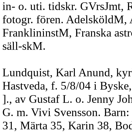
in- o. uti. tidskr. GVrsJmt,
fotogr. fören. AdelsköldM
FranklininstM, Franska astr
säll-skM.
Lundquist, Karl Anund, ky
Hastveda, f. 5/8/04 i Byske,
]., av Gustaf L. o. Jenny Jo
G. m. Vivi Svensson. Barn: 
31, Märta 35, Karin 38, Bo