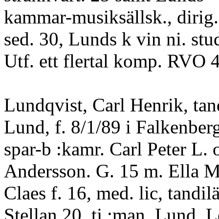
kammar-musiksällsk., dirig.
sed. 30, Lunds k vin ni. st
Utf. ett flertal komp. RVO
Lundqvist, Carl Henrik, tan
Lund, f. 8/1/89 i Falkenber
spar-b :kamr. Carl Peter L.
Andersson. G. 15 m. Ella M
Claes f. 16, med. lic, tandil
Stellan 20, tj :man, Lund, Le