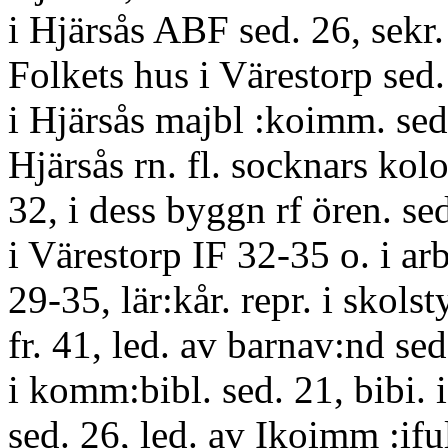
i Hjärsås ABF sed. 26, sekr. 
Folkets hus i Värestorp sed.
i Hjärsås majbl :koimm. sed.
Hjärsås rn. fl. socknars kolo
32, i dess byggn rf ören. se
i Värestorp IF 32-35 o. i 
29-35, lär:kår. repr. i skolst
fr. 41, led. av barnav:nd sed
i komm:bibl. sed. 21, bibi. 
sed. 26, led. av Ikoimm :ifu