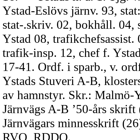
Ystad-Eslövs järnv. 93, stat:
stat-.skriv. 02, bokhåll. 04, s
Ystad 08, trafikchefsassist. 
trafik-insp. 12, chef f. Ysta
17-41. Ordf. i sparb., v. ordf.
Ystads Stuveri A-B, klosters
av hamnstyr. Skr.: Malmö-
Järnvägs A-B ’50-års skrift 
Järnvägars minnesskrift (2
RVO, RDDO.