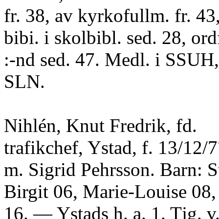
fr. 38, av kyrkofullm. fr. 43,
bibi. i skolbibl. sed. 28, or
:-nd sed. 47. Medl. i SSUH
SLN.
Nihlén, Knut Fredrik, fd.
trafikchef, Ystad, f. 13/12/
m. Sigrid Pehrsson. Barn: St
Birgit 06, Marie-Louise 08
16. — Ystads h. a. 1. Tjg. v