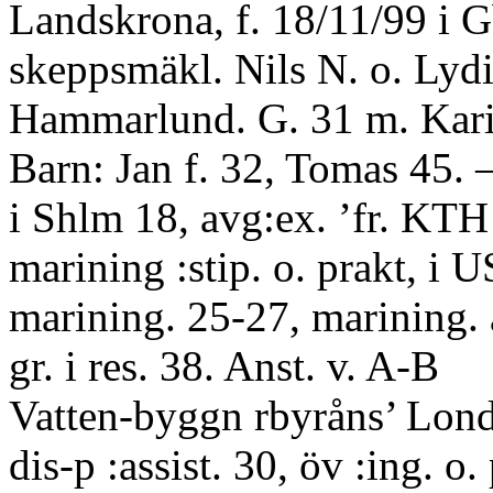
Landskrona, f. 18/11/99 i 
skeppsmäkl. Nils N. o. Lyd
Hammarlund. G. 31 m. Kari
Barn: Jan f. 32, Tomas 45.
i Shlm 18, avg:ex. ’fr. KTH
marining :stip. o. prakt, i 
marining. 25-27, marining. 
gr. i res. 38. Anst. v. A-B
Vatten-byggn rbyråns’ Lon
dis-p :assist. 30, öv :ing. o.