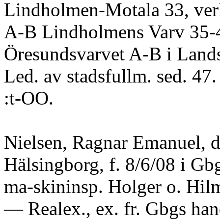
Lindholmen-Motala 33, verks
A-B Lindholmens Varv 35-4
Öresundsvarvet A-B i Landsk
Led. av stadsfullm. sed. 47
:t-OO.
Nielsen, Ragnar Emanuel, d
Hälsingborg, f. 8/6/08 i Gb
ma-skininsp. Holger o. Hil
— Realex., ex. fr. Gbgs han