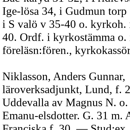
Ige-lösa 34, i Gudmun torp 
i S valö v 35-40 o. kyrkoh. 
40. Ordf. i kyrkostämma o. 
föreläsn:fören., kyrkokassör
Niklasson, Anders Gunnar,
läroverksadjunkt, Lund, f. 2
Uddevalla av Magnus N. o
Emanu-elsdotter. G. 31 m. 
Franciska f. 30. — Stud:ex.