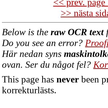
<< prev. page 
>> nästa si
Below is the
raw OCR text
f
Do you see an error?
Proof
Här nedan syns
maskintolk
ovan. Ser du något fel?
Kor
This page has
never
been pr
korrekturlästs.