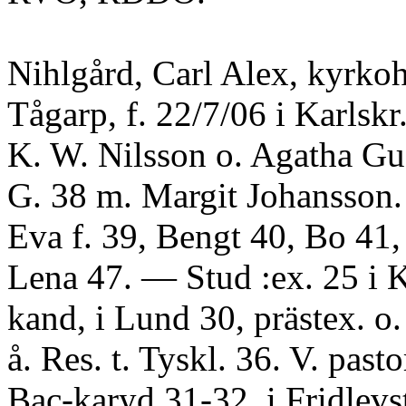
Nihlgård, Carl Alex, kyrkoh
Tågarp, f. 22/7/06 i Karlskr.
K. W. Nilsson o. Agatha Gu
G. 38 m. Margit Johansson.
Eva f. 39, Bengt 40, Bo 41,
Lena 47. — Stud :ex. 25 i Ka
kand, i Lund 30, prästex. o. 
å. Res. t. Tyskl. 36. V. pasto
Bac-karyd 31-32, i Fridlevs