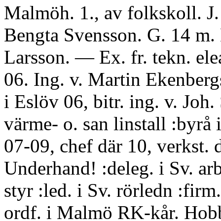
Malmöh. 1., av folkskoll. J.
Bengta Svensson. G. 14 m.
Larsson. — Ex. fr. tekn. el
06. Ing. v. Martin Ekenberg
i Eslöv 06, bitr. ing. v. Joh
värme- o. san linstall :byrå
07-09, chef där 10, verkst. di
Underhand! :deleg. i Sv. arb
styr :led. i Sv. rörledn :firm.
ordf. i Malmö RK-kår. Hobb