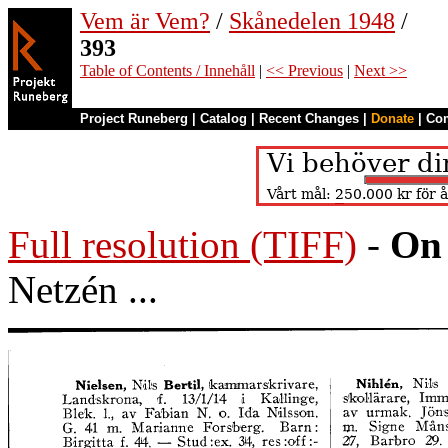
Vem är Vem?
/
Skånedelen 1948
/
393
Table of Contents / Innehåll
|
<< Previous
|
Next >>
Project Runeberg
|
Catalog
|
Recent Changes
|
Donate
|
Co
Full resolution (TIFF)
-
On 
Netzén ...