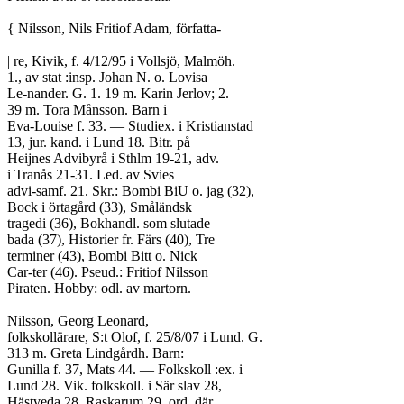
{ Nilsson, Nils Fritiof Adam, författa-
| re, Kivik, f. 4/12/95 i Vollsjö, Malmöh.
1., av stat :insp. Johan N. o. Lovisa
Le-nander. G. 1. 19 m. Karin Jerlov; 2.
39 m. Tora Månsson. Barn i
Eva-Louise f. 33. — Studiex. i Kristianstad
13, jur. kand. i Lund 18. Bitr. på
Heijnes Advibyrå i Sthlm 19-21, adv.
i Tranås 21-31. Led. av Svies
advi-samf. 21. Skr.: Bombi BiU o. jag (32),
Bock i örtagård (33), Småländsk
tragedi (36), Bokhandl. som slutade
bada (37), Historier fr. Färs (40), Tre
terminer (43), Bombi Bitt o. Nick
Car-ter (46). Pseud.: Fritiof Nilsson
Piraten. Hobby: odl. av martorn.
Nilsson, Georg Leonard,
folkskollärare, S:t Olof, f. 25/8/07 i Lund. G.
313 m. Greta Lindgårdh. Barn:
Gunilla f. 37, Mats 44. — Folkskoll :ex. i
Lund 28. Vik. folkskoll. i Sär slav 28,
Hästveda 28, Raskarum 29, ord. där