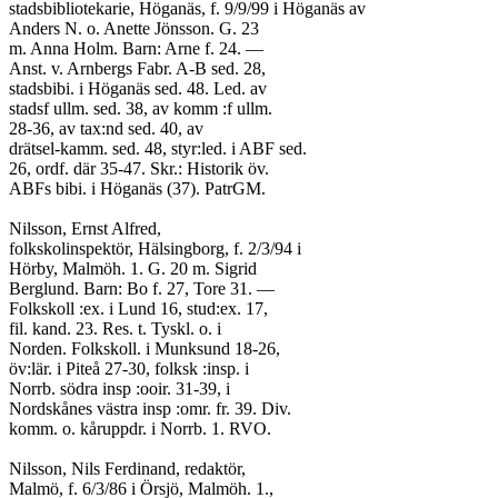
stadsbibliotekarie, Höganäs, f. 9/9/99 i Höganäs av
Anders N. o. Anette Jönsson. G. 23
m. Anna Holm. Barn: Arne f. 24. —
Anst. v. Arnbergs Fabr. A-B sed. 28,
stadsbibi. i Höganäs sed. 48. Led. av
stadsf ullm. sed. 38, av komm :f ullm.
28-36, av tax:nd sed. 40, av
drätsel-kamm. sed. 48, styr:led. i ABF sed.
26, ordf. där 35-47. Skr.: Historik öv.
ABFs bibi. i Höganäs (37). PatrGM.
Nilsson, Ernst Alfred,
folkskolinspektör, Hälsingborg, f. 2/3/94 i
Hörby, Malmöh. 1. G. 20 m. Sigrid
Berglund. Barn: Bo f. 27, Tore 31. —
Folkskoll :ex. i Lund 16, stud:ex. 17,
fil. kand. 23. Res. t. Tyskl. o. i
Norden. Folkskoll. i Munksund 18-26,
öv:lär. i Piteå 27-30, folksk :insp. i
Norrb. södra insp :ooir. 31-39, i
Nordskånes västra insp :omr. fr. 39. Div.
komm. o. kåruppdr. i Norrb. 1. RVO.
Nilsson, Nils Ferdinand, redaktör,
Malmö, f. 6/3/86 i Örsjö, Malmöh. 1.,