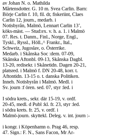
av Johan N. o. Mathilda
Mårtensdotter. G. 10 m. Svea Carlin. Barn:
Börje Carlin f. 10, fil. dr, fiskeriint, Claes
Carlin 12, journ., medarb. i
Notisbyrån, Malmö, Lennart Carlin 13’,
köks-mäst. — Stud:ex. v. h. a. 1. i Malmö
07. Res. t. Danm., Finl., Norge, Engl.,
Tyskl., Ryssl., Höll.,^ Frankr., Ital.,
Schweiz, Jugoslav, o. Österrike.
Medarb. i Skånska Soc :dem. 07-09,
Skånska Aftonbl. 09-13, Skånska Dagbl.
13-20, redisekr. i Skånetidn. Dagen 20-21,
platsred. i Malmö f. DN 20-48, korr. t.
Aftontidn. 13-15 o. t. danska Politiken.
Inneh. Notisbyrån i Malmö. Medl. i
Sv. journ :f ören. sed. 07, styr :led. i
I södra krets., sekr. där 15-19, v. ordf.
20-45, medl. d Publ :kl. fr. 23, styr :led.
i södra krets. fr. 25, v. ordf. i
Malmö-journ. skyttekl. Deleg. v. int. journ :-
i kongr. i Köpenhamn o. Prag 46, resp.
47. Sign.: F. N., Sans Facon, Mr Ar-