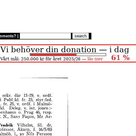
mments?
|