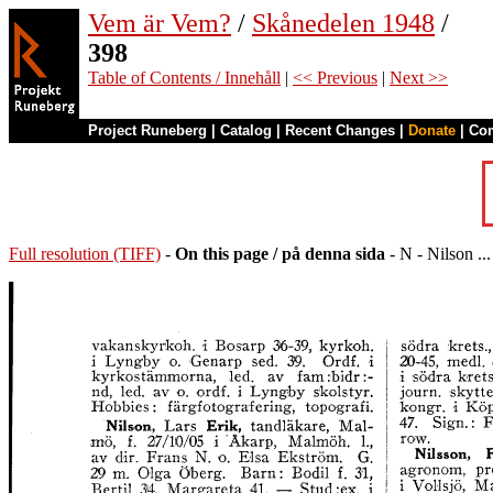
Vem är Vem?
/
Skånedelen 1948
/
398
Table of Contents / Innehåll
|
<< Previous
|
Next >>
Project Runeberg
|
Catalog
|
Recent Changes
|
Donate
|
Co
Full resolution (TIFF)
-
On this page / på denna sida
- N - Nilson ...