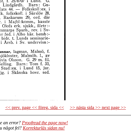
<< prev. page << föreg. sida <<
>> nästa sida >> next page >>
e an error?
Proofread the page now!
du något fel?
Korrekturläs sidan nu!