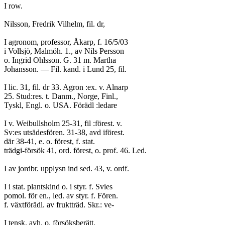
I row.
Nilsson, Fredrik Vilhelm, fil. dr,
I agronom, professor, Åkarp, f. 16/5/03
i Vollsjö, Malmöh. 1., av Nils Persson
o. Ingrid Ohlsson. G. 31 m. Martha
Johansson. — Fil. kand. i Lund 25, fil.
I lic. 31, fil. dr 33. Agron :ex. v. Alnarp
25. Stud:res. t. Danm., Norge, Finl.,
Tyskl, Engl. o. USA. Förädl :ledare
I v. Weibullsholm 25-31, fil :förest. v.
Sv:es utsädesfören. 31-38, avd iförest.
där 38-41, e. o. förest, f. stat.
trädgi-försök 41, ord. förest, o. prof. 46. Led.
I av jordbr. upplysn ind sed. 43, v. ordf.
I i stat. plantskind o. i styr. f. Svies
pomol. för en., led. av styr. f. Fören.
f. växtförädl. av fruktträd. Skr.: ve-
I tensk. avh. o. försöksberätt.