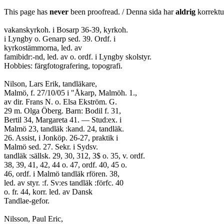
This page has
never
been proofread. / Denna sida har
aldrig
korrektur
vakanskyrkoh. i Bosarp 36-39, kyrkoh.
i Lyngby o. Genarp sed. 39. Ordf. i
kyrkostämmorna, led. av
famibidr:-nd, led. av o. ordf. i Lyngby skolstyr.
Hobbies: färgfotografering, topografi.
Nilson, Lars Erik, tandläkare,
Malmö, f. 27/10/05 i "Åkarp, Malmöh. 1.,
av dir. Frans N. o. Elsa Ekström. G.
29 m. Olga Öberg. Barn: Bodil f. 31,
Bertil 34, Margareta 41. — Stud:ex. i
Malmö 23, tandläk :kand. 24, tandläk.
26. Assist, i Jonköp. 26-27, praktik i
Malmö sed. 27. Sekr. i Sydsv.
tandläk :sällsk. 29, 30, 312, 3$ o. 35, v. ordf.
38, 39, 41, 42, 44 o. 47, ordf. 40, 45 o.
46, ordf. i Malmö tandläk rfören. 38,
led. av styr. :f. Sv:es tandläk :förfc. 40
o. fr. 44, korr. led. av Dansk
Tandlae-gefor.
Nilsson, Paul Eric,