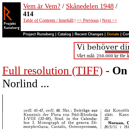
Vem är Vem?
/
Skånedelen 1948
/
414
Table of Contents / Innehåll
|
<< Previous
|
Next >>
Project Runeberg
|
Catalog
|
Recent Changes
|
Donate
|
Co
Full resolution (TIFF)
-
On 
Norlind ...