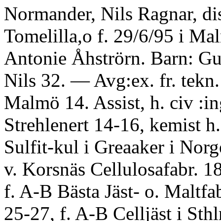
Normander, Nils Ragnar, di
Tomelilla,o f. 29/6/95 i Ma
Antonie Åhströrn. Barn: Gun
Nils 32. — Avg:ex. fr. tekn.
Malmö 14. Assist, h. civ :in
Strehlenert 14-16, kemist h
Sulfit-kul i Greaaker i Norge
v. Korsnäs Cellulosafabr. 18
f. A-B Bästa Jäst- o. Maltfa
25-27, f. A-B Celljäst i Sth