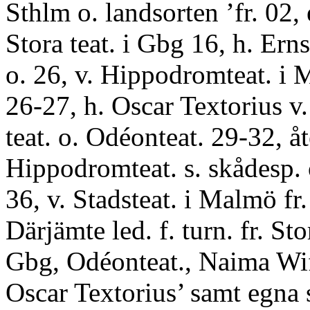
Sthlm o. landsorten ’fr. 02, 
Stora teat. i Gbg 16, h. Ern
o. 26, v. Hippodromteat. i
26-27, h. Oscar Textorius v.
teat. o. Odéonteat. 29-32, åt
Hippodromteat. s. skådesp. 
36, v. Stadsteat. i Malmö fr.
Därjämte led. f. turn. fr. Stor
Gbg, Odéonteat., Naima Wif
Oscar Textorius’ samt egna 