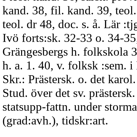
kand. 38, fil. kand. 39, teol.
teol. dr 48, doc. s. å. Lär :tj
Ivö forts:sk. 32-33 o. 34-35,
Grängesbergs h. folkskola 3
h. a. 1. 40, v. folksk :sem. 
Skr.: Prästersk. o. det karol
Stud. över det sv. prästersk.
statsupp-fattn. under storma
(grad:avh.), tidskr:art.