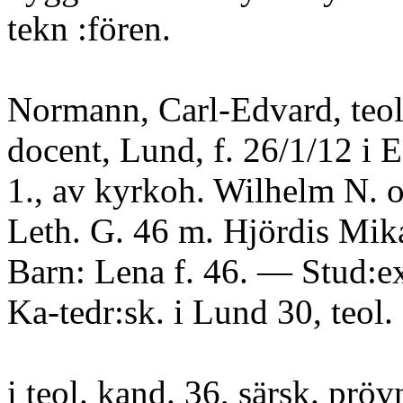
tekn :fören.
Normann, Carl-Edvard, teol.
docent, Lund, f. 26/1/12 i 
1., av kyrkoh. Wilhelm N. o
Leth. G. 46 m. Hjördis Mik
Barn: Lena f. 46. — Stud:ex
Ka-tedr:sk. i Lund 30, teol. f
i teol. kand. 36, särsk. prövn