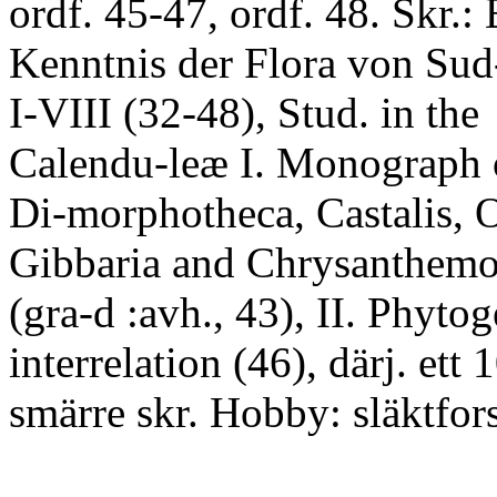
ordf. 45-47, ordf. 48. Skr.: 
Kenntnis der Flora von Su
I-VIII (32-48), Stud. in the
Calendu-leæ I. Monograph o
Di-morphotheca, Castalis,
Gibbaria and Chrysanthemo
(gra-d :avh., 43), II. Phyt
interrelation (46), därj. ett 1
smärre skr. Hobby: släktfor