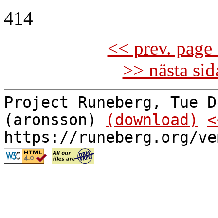
414
<< prev. page 
>> nästa si
Project Runeberg, Tue D
(aronsson)
(download)
<
https://runeberg.org/ve