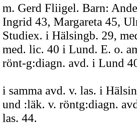
m. Gerd Fliigel. Barn: Ander
Ingrid 43, Margareta 45, U
Studiex. i Hälsingb. 29, me
med. lic. 40 i Lund. E. o. a
rönt-g:diagn. avd. i Lund 40
i samma avd. v. las. i Hälsi
und :läk. v. röntg:diagn. av
las. 44.