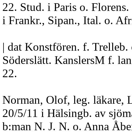
22. Stud. i Paris o. Florens.
i Frankr., Sipan., Ital. o. Afr
| dat Konstfören. f. Trelleb. 
Söderslätt. KanslersM f. la
22.
Norman, Olof, leg. läkare, L
20/5/11 i Hälsingb. av sjö
b:man N. J. N. o. Anna Åbe