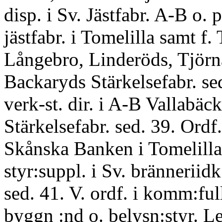
disp. i Sv. Jästfabr. A-B o. p
jästfabr. i Tomelilla samt f.
Långebro, Linderöds, Tjörn
Backaryds Stärkelsefabr. se
verk-st. dir. i A-B Vallabäc
Stärkelsefabr. sed. 39. Ordf. 
Skånska Banken i Tomelilla
styr:suppl. i Sv. bränneriidk
sed. 41. V. ordf. i komm:full
byggn :nd o. belysn:styr. L