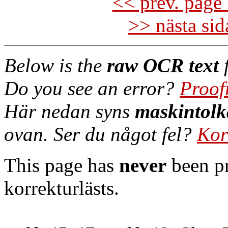
<< prev. page 
>> nästa si
Below is the
raw OCR text
f
Do you see an error?
Proof
Här nedan syns
maskintolk
ovan. Ser du något fel?
Kor
This page has
never
been pr
korrekturlästs.