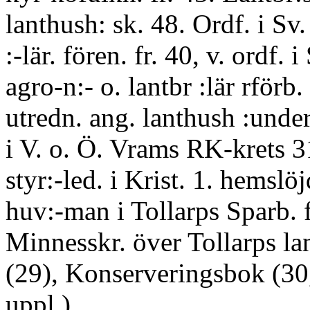
lanthush: sk. 48. Ordf. i Sv
:-lär. fören. fr. 40, v. ordf. i
agro-n:- o. lantbr :lär rförb. 
utredn. ang. lanthush :under
i V. o. Ö. Vrams RK-krets 3
styr:-led. i Krist. 1. hemslöj
huv:-man i Tollarps Sparb. f
Minnesskr. över Tollarps la
(29), Konserveringsbok (30, 
uppl.).