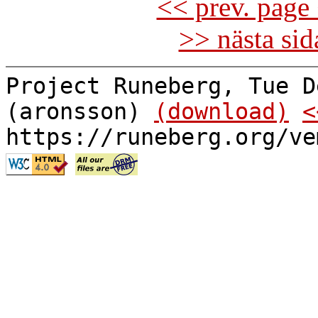
<< prev. page 
>> nästa si
Project Runeberg, Tue D
(aronsson)
(download)
<
https://runeberg.org/ve