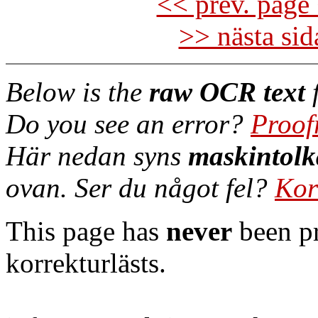
<< prev. page 
>> nästa si
Below is the
raw OCR text
f
Do you see an error?
Proof
Här nedan syns
maskintolk
ovan. Ser du något fel?
Kor
This page has
never
been pr
korrekturlästs.