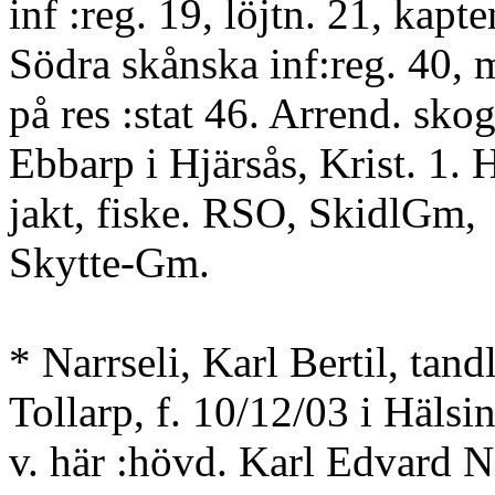
inf :reg. 19, löjtn. 21, kapte
Södra skånska inf:reg. 40, 
på res :stat 46. Arrend. sko
Ebbarp i Hjärsås, Krist. 1. 
jakt, fiske. RSO, SkidlGm,
Skytte-Gm.
* Narrseli, Karl Bertil, tand
Tollarp, f. 10/12/03 i Hälsi
v. här :hövd. Karl Edvard N