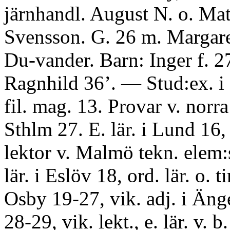
järnhandl. August N. o. Mat
Svensson. G. 26 m. Margar
Du-vander. Barn: Inger f. 2
Ragnhild 36’. — Stud:ex. i
fil. mag. 13. Provar v. norra 
Sthlm 27. E. lär. i Lund 16,
lektor v. Malmö tekn. elem:
lär. i Eslöv 18, ord. lär. o. ti
Osby 19-27, vik. adj. i Än
28-29, vik. lekt., e. lär. v. b. 