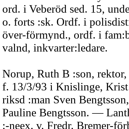
ord. i Veberöd sed. 15, under
o. forts :sk. Ordf. i polisdist
över-förmynd., ordf. i fam:b
valnd, inkvarter:ledare.
Norup, Ruth B :son, rektor, 
f. 13/3/93 i Knislinge, Krist
riksd :man Sven Bengtsson,
Pauline Bengtsson. — Lanth
:-neex. v. Fredr. Bremer-för