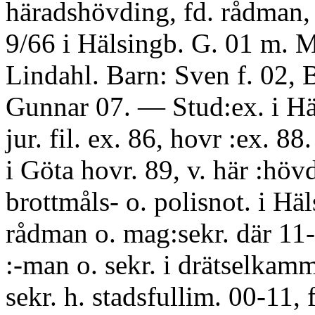
häradshövding, fd. rådman, 
9/66 i Hälsingb. G. 01 m. 
Lindahl. Barn: Sven f. 02, B
Gunnar 07. — Stud:ex. i Hä
jur. fil. ex. 86, hovr :ex. 88.
i Göta hovr. 89, v. här :höv
brottmåls- o. polisnot. i Hä
rådman o. mag:sekr. där 11-
:-man o. sekr. i drätselkam
sekr. h. stadsfullim. 00-11, 