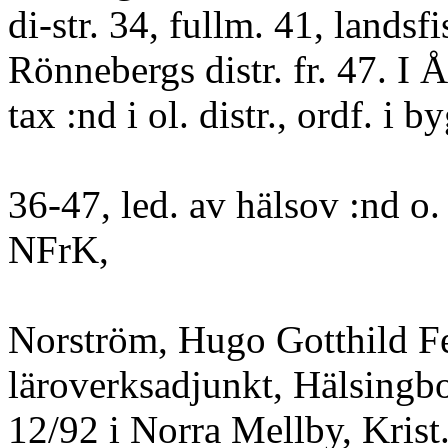
di-str. 34, fullm. 41, landsfi
Rönnebergs distr. fr. 47. I Å
tax :nd i ol. distr., ordf. i 
36-47, led. av hälsov :nd o
NFrK,
Norström, Hugo Gotthild F
läroverksadjunkt, Hälsingbo
12/92 i Norra Mellby, Krist.