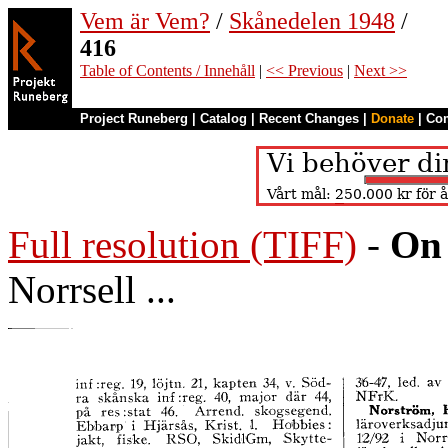
Vem är Vem?
/
Skånedelen 1948
/
416
Table of Contents / Innehåll
|
<< Previous
|
Next >>
Project Runeberg
|
Catalog
|
Recent Changes
|
Donate
|
Co
Full resolution (TIFF)
-
On 
Norrsell ...