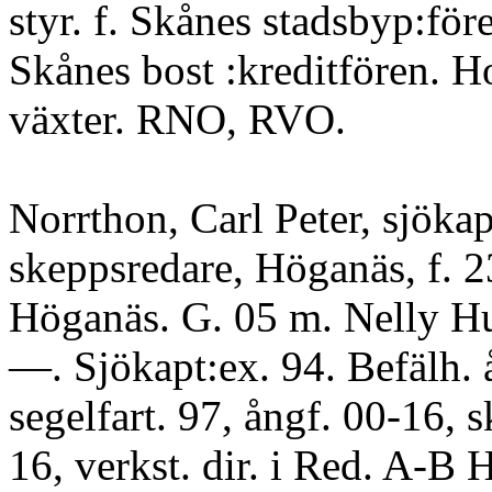
styr. f. Skånes stadsbyp:före
Skånes bost :kreditfören. 
växter. RNO, RVO.
Norrthon, Carl Peter, sjökap
skeppsredare, Höganäs, f. 2
Höganäs. G. 05 m. Nelly Hu
—. Sjökapt:ex. 94. Befälh. 
segelfart. 97, ångf. 00-16, 
16, verkst. dir. i Red. A-B 