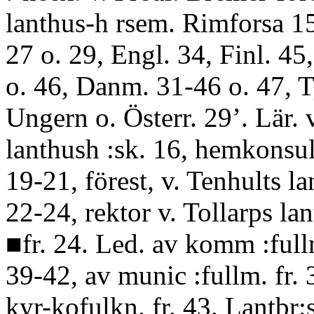
lanthus-h rsem. Rimforsa 15.
27 o. 29, Engl. 34, Finl. 45
o. 46, Danm. 31-46 o. 47, T
Ungern o. Österr. 29’. Lär. 
lanthush :sk. 16, hemkonsul
19-21, förest, v. Tenhults la
22-24, rektor v. Tollarps lan
■fr. 24. Led. av komm :full
39-42, av munic :fullm. fr. 
kyr-kofulkn. fr. 43. Lantbr:st