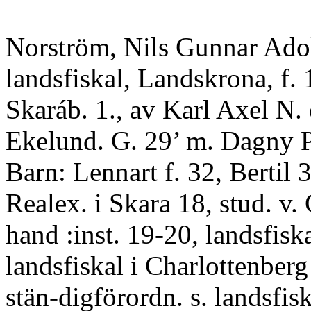
Norström, Nils Gunnar Adol
landsfiskal, Landskrona, f. 
Skaráb. 1., av Karl Axel N. 
Ekelund. G. 29’ m. Dagny P
Barn: Lennart f. 32, Bertil 
Realex. i Skara 18, stud. v.
hand :inst. 19-20, landsfisk
landsfiskal i Charlottenberg
stän-digförordn. s. landsfis