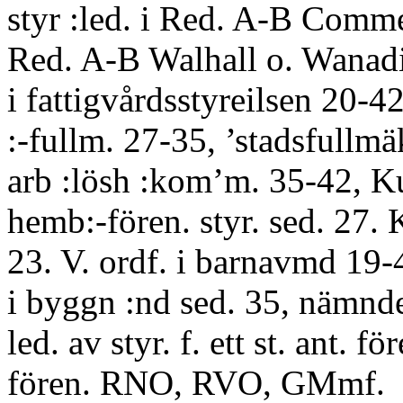
styr :led. i Red. A-B Comme
Red. A-B Walhall o. Wanadi
i fattigvårdsstyreilsen 20-
:-fullm. 27-35, ’stadsfullmä
arb :lösh :kom’m. 35-42, K
hemb:-fören. styr. sed. 27.
23. V. ordf. i barnavmd 19-4
i byggn :nd sed. 35, nämnd
led. av styr. f. ett st. ant. för
fören. RNO, RVO, GMmf.