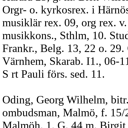
Orgr- o. kyrkosrex. i Härnö
musiklär rex. 09, org rex. v.
musikkons., Sthlm, 10. Studr
Frankr., Belg. 13, 22 o. 29. 
Värnhem, Skarab. I1., 06-1
S rt Pauli förs. sed. 11.
Oding, Georg Wilhelm, bitr
ombudsman, Malmö, f. 15/2
Malmöh. 1. G. 44 m. Birgit