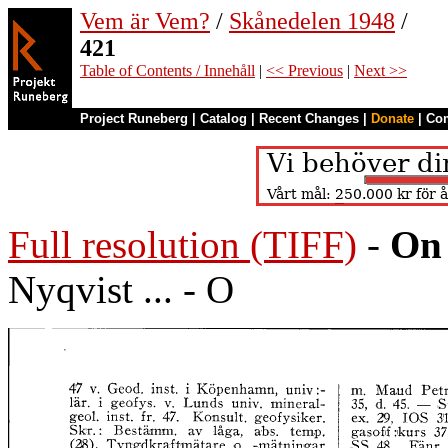
Vem är Vem?
/
Skånedelen 1948
/
421
Table of Contents / Innehåll
|
<< Previous
|
Next >>
Project Runeberg
|
Catalog
|
Recent Changes
|
Donate
|
Co
Full resolution (TIFF)
-
On 
Nyqvist ... - O