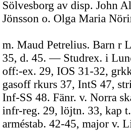
Sölvesborg av disp. John A
Jönsson o. Olga Maria Nöri
m. Maud Petrelius. Barn r L
35, d. 45. — Studrex. i Lun
off:-ex. 29, IOS 31-32, grk
gasoff rkurs 37, IntS 47, str
Inf-SS 48. Fänr. v. Norra s
infr-reg. 29, löjtn. 33, kap t.
arméstab. 42-45, major v. L