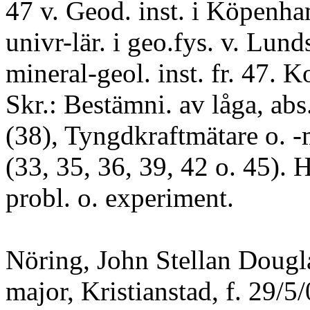
47 v. Geod. inst. i Köpenh
univr-lär. i geo.fys. v. Lund
mineral-geol. inst. fr. 47. K
Skr.: Bestämni. av låga, abs
(38), Tyngdkraftmätare o. 
(33, 35, 36, 39, 42 o. 45). 
probl. o. experiment.
Nöring, John Stellan Dougl
major, Kristianstad, f. 29/5/