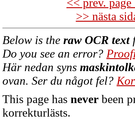
<< prev. page 
>> nästa si
Below is the
raw OCR text
f
Do you see an error?
Proof
Här nedan syns
maskintolk
ovan. Ser du något fel?
Kor
This page has
never
been pr
korrekturlästs.