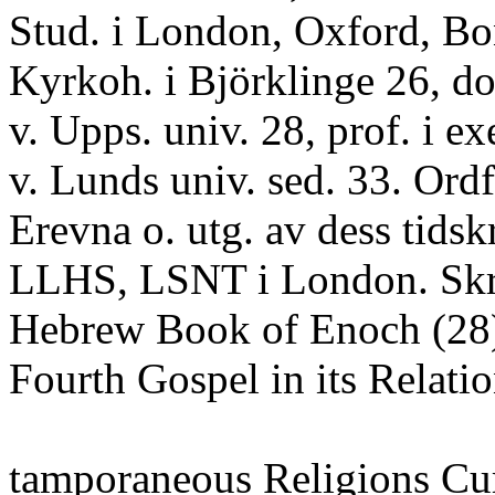
Stud. i London, Oxford, Bo
Kyrkoh. i Björklinge 26, do
v. Upps. univ. 28, prof. i ex
v. Lunds univ. sed. 33. Ordf
Erevna o. utg. av dess tidsk
LLHS, LSNT i London. Skr
Hebrew Book of Enoch (28
Fourth Gospel in its Relati
tamporaneous Religions Cur