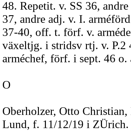
48. Repetit. v. SS 36, andre 
37, andre adj. v. I. arméförd
37-40, off. t. förf. v. armé
växeltjg. i stridsv rtj. v. P.2 
arméchef, förf. i sept. 46 o. 
O
Oberholzer, Otto Christian, 
Lund, f. 11/12/19 i ZÜrich.