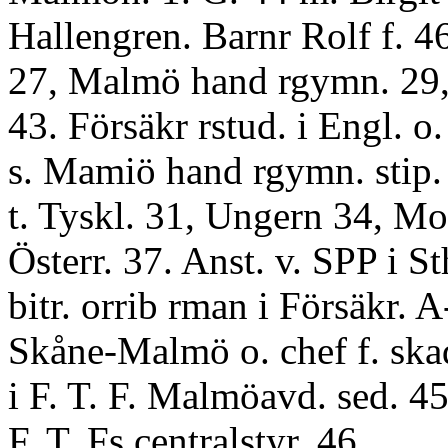
Hallengren. Barnr Rolf f. 4
27, Malmö hand rgymn. 29, 
43. Försäkr rstud. i Engl. o.
s. Mamiö hand rgymn. stip. 
t. Tyskl. 31, Ungern 34, M
Österr. 37. Anst. v. SPP i S
bitr. orrib rman i Försäkr. 
Skåne-Malmö o. chef f. ska
i F. T. F. Malmöavd. sed. 45
F. T. Fs centralstyr. 46.