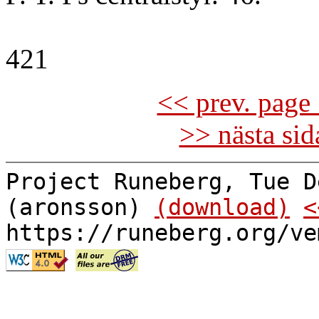
421
<< prev. page 
>> nästa si
Project Runeberg, Tue D
(aronsson)
(download)
<
https://runeberg.org/ve