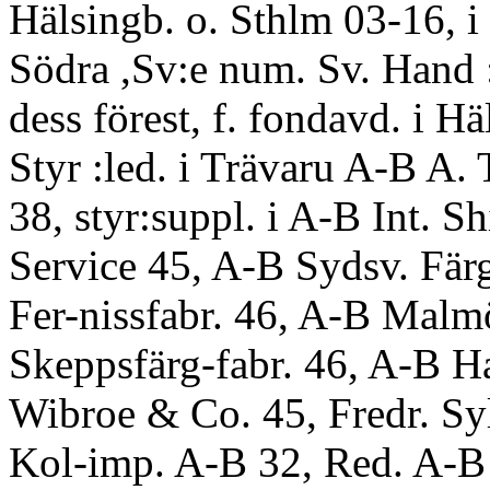
Hälsingb. o. Sthlm 03-16, 
Södra ,Sv:e num. Sv. Hand :
dess förest, f. fondavd. i Hä
Styr :led. i Trävaru A-B A.
38, styr:suppl. i A-B Int. S
Service 45, A-B Sydsv. Fär
Fer-nissfabr. 46, A-B Malm
Skeppsfärg-fabr. 46, A-B Ha
Wibroe & Co. 45, Fredr. Sy
Kol-imp. A-B 32, Red. A-B 