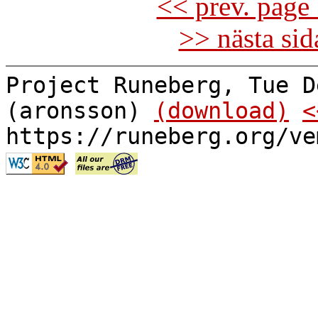
<< prev. page 
>> nästa si
Project Runeberg, Tue D
(aronsson)
(download)
<
https://runeberg.org/ve