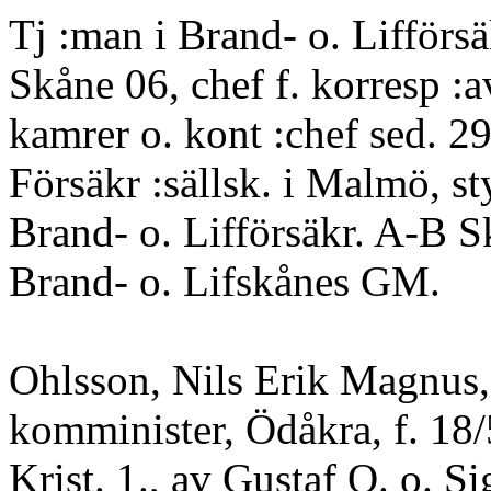
Tj :man i Brand- o. Lifförs
Skåne 06, chef f. korresp :a
kamrer o. kont :chef sed. 29.
Försäkr :sällsk. i Malmö, sty
Brand- o. Lifförsäkr. A-B S
Brand- o. Lifskånes GM.
Ohlsson, Nils Erik Magnus,
komminister, Ödåkra, f. 18/
Krist. 1., av Gustaf O. o. S