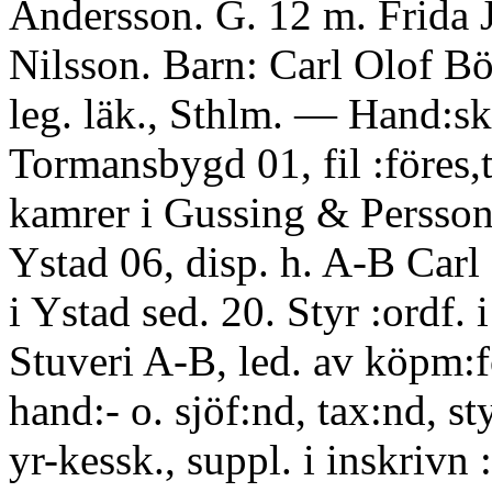
Andersson. G. 12 m. Frida J
Nilsson. Barn: Carl Olof Bö
leg. läk., Sthlm. — Hand:sk.
Tormansbygd 01, fil :föres,t
kamrer i Gussing & Persson
Ystad 06, disp. h. A-B Car
i Ystad sed. 20. Styr :ordf. 
Stuveri A-B, led. av köpm:f
hand:- o. sjöf:nd, tax:nd, sty
yr-kessk., suppl. i inskrivn :