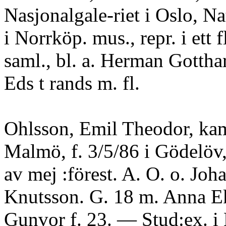
Nasjonalgale-riet i Oslo, N
i Norrköp. mus., repr. i ett fl
saml., bl. a. Herman Gotthar
Eds t rands m. fl.
Ohlsson, Emil Theodor, kam
Malmö, f. 3/5/86 i Gödelöv
av mej :förest. A. O. o. Joh
Knutsson. G. 18 m. Anna E
Gunvor f. 23. — Stud:ex. i