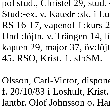
pol stud., Christel 29, stud
Stud:-ex. v. Katedr :sk. i Lu
RS 16-17, vapenof f :kurs 2
Und :löjtn. v. Trängen 14, lö
kapten 29, major 37, öv:löjtn
45. RSO, Krist. 1. sfbSM.
Olsson, Carl-Victor, dispon
f. 20/10/83 i Loshult, Krist.
lantbr. Olof Johnsson o. H