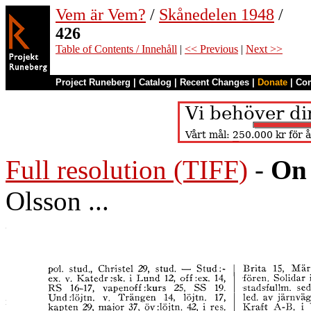
Vem är Vem?
/
Skånedelen 1948
/
426
Table of Contents / Innehåll
|
<< Previous
|
Next >>
Project Runeberg
|
Catalog
|
Recent Changes
|
Donate
|
Co
Full resolution (TIFF)
-
On 
Olsson ...