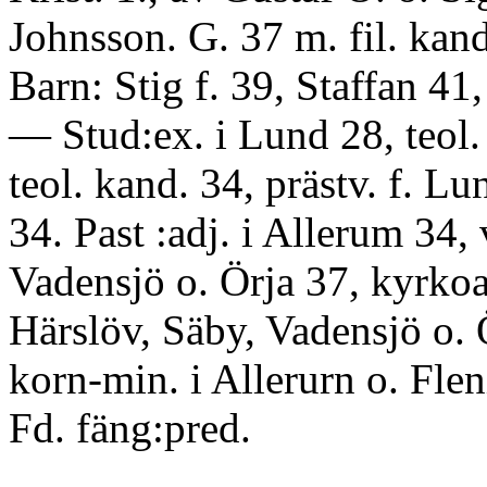
Johnsson. G. 37 m. fil. kand
Barn: Stig f. 39, Staffan 41
— Stud:ex. i Lund 28, teol. f
teol. kand. 34, prästv. f. Lun
34. Past :adj. i Allerum 34, v
Vadensjö o. Örja 37, kyrkoa
Härslöv, Säby, Vadensjö o. 
korn-min. i Allerurn o. Flen
Fd. fäng:pred.