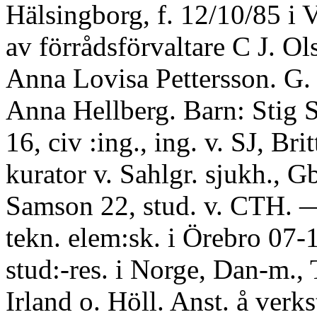
Hälsingborg, f. 12/10/85 i 
av förrådsförvaltare C J. Ol
Anna Lovisa Pettersson. G.
Anna Hellberg. Barn: Stig 
16, civ :ing., ing. v. SJ, Bri
kurator v. Sahlgr. sjukh., 
Samson 22, stud. v. CTH. —
tekn. elem:sk. i Örebro 07-
stud:-res. i Norge, Dan-m., 
Irland o. Höll. Anst. å verkst