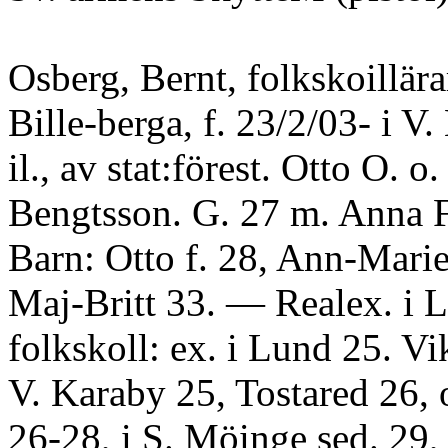
Osberg, Bernt, folkskoillära
Bille-berga, f. 23/2/03- i 
il., av stat:förest. Otto O. o
Bengtsson. G. 27 m. Anna 
Barn: Otto f. 28, Ann-Marie
Maj-Britt 33. — Realex. i L
folkskoll: ex. i Lund 25. Vik
V. Karaby 25, Tostared 26, 
26-28, i S. Möinge sed. 29, 