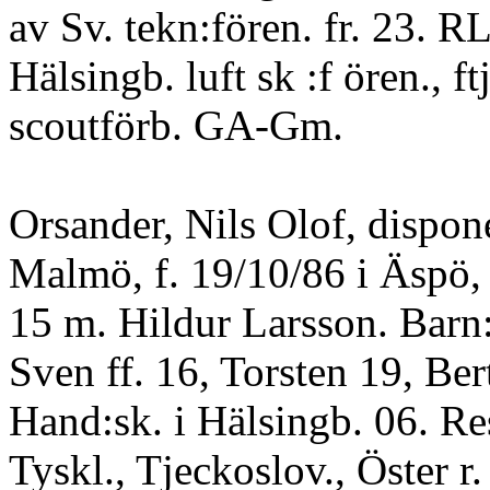
av Sv. tekn:fören. fr. 23. RL
Hälsingb. luft sk :f ören., f
scoutförb. GA-Gm.
Orsander, Nils Olof, dispon
Malmö, f. 19/10/86 i Äspö,
15 m. Hildur Larsson. Barn:
Sven ff. 16, Torsten 19, Ber
Hand:sk. i Hälsingb. 06. Res
Tyskl., Tjeckoslov., Öster r.