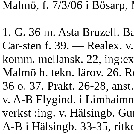
Malmö, f. 7/3/06 i Bösarp,
1. G. 36 m. Asta Bruzell. B
Car-sten f. 39. — Realex. v
komm. mellansk. 22, ing:ex.
Malmö h. tekn. lärov. 26. Re
36 o. 37. Prakt. 26-28, anst.
v. A-B Flygind. i Limhaimn
verkst :ing. v. Hälsingb. G
A-B i Hälsingb. 33-35, ritko