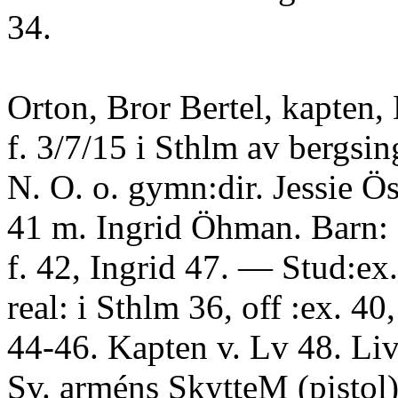
34.
Orton, Bror Bertel, kapten
f. 3/7/15 i Sthlm av bergsin
N. O. o. gymn:dir. Jessie Ös
41 m. Ingrid Öhman. Barn:
f. 42, Ingrid 47. — Stud:ex.
real: i Sthlm 36, off :ex. 40
44-46. Kapten v. Lv 48. Liv
Sv. arméns SkytteM (pistol)