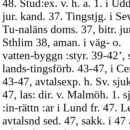
48. Stud:ex. v. h. a. 1. i Ud
jur. kand. 37. Tingstjg. i Se
Tu-naläns doms. 37, bitr. jur
Sthlim 38, aman. i väg- o.
vatten-byggn :styr. 39-42’, s
lands-tingsförb. 43-47, i Ce
43-47, avtalsexp. h. Sv. sju
47, las: dir. v. Malmöh. 1. 
:in-rättn :ar i Lund fr. 47. L
avtalsnd sed. 47, sakk. i 47 