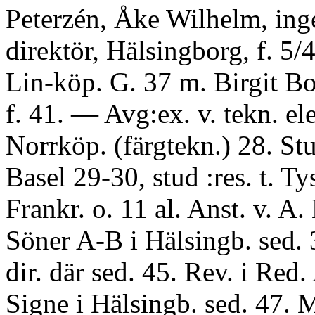
Peterzén, Åke Wilhelm, inge
direktör, Hälsingborg, f. 5/4
Lin-köp. G. 37 m. Birgit Bo
f. 41. — Avg:ex. v. tekn. el
Norrköp. (färgtekn.) 28. Stud
Basel 29-30, stud :res. t. Ty
Frankr. o. 11 al. Anst. v. A.
Söner A-B i Hälsingb. sed. 3
dir. där sed. 45. Rev. i Red
Signe i Hälsingb. sed. 47. M