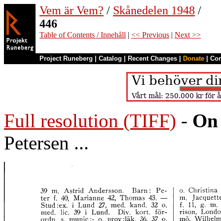
Vem är Vem?
/
Skånedelen 1948
/
446
Table of Contents / Innehåll
|
<< Previous
|
Next >>
Project Runeberg
|
Catalog
|
Recent Changes
|
Donate
|
Co
Full resolution (TIFF)
-
On 
Petersen ...