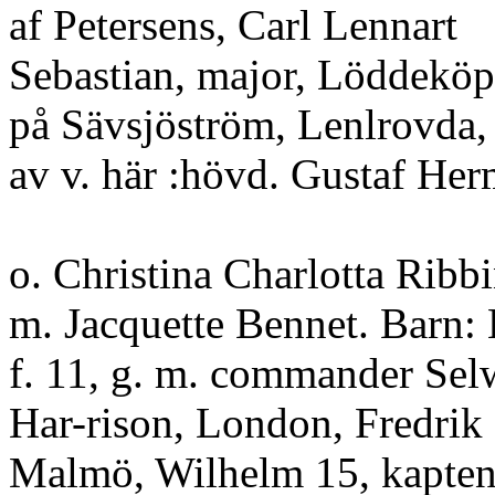
af Petersens, Carl Lennart
Sebastian, major, Löddeköpi
på Sävsjöström, Lenlrovda,
av v. här :hövd. Gustaf Her
o. Christina Charlotta Ribb
m. Jacquette Bennet. Barn:
f. 11, g. m. commander Se
Har-rison, London, Fredrik 
Malmö, Wilhelm 15, kapten