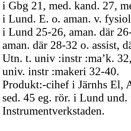
i Gbg 21, med. kand. 27, me
i Lund. E. o. aman. v. fysiol
i Lund 25-26, aman. där 26-
aman. där 28-32 o. assist, d
Utn. t. univ :instr :ma’k. 32
univ. instr :makeri 32-40.
Produkt:-cihef i Järnhs El,
sed. 45 eg. rör. i Lund und.
Instrumentverkstaden.