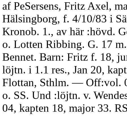
af PeSersens, Fritz Axel, ma
Hälsingborg, f. 4/10/83 i S
Kronob. 1., av här :hövd. Gö
o. Lotten Ribbing. G. 17 m.
Bennet. Barn: Fritz f. 18, ju
löjtn. i 1.1 res., Jan 20, kap
Flottan, Sthlm. — Off:vol.
o. SS. Und :löjtn. v. Wendes
04, kapten 18, major 33. 