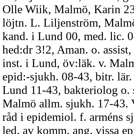
Olle Wiik, Malmö, Karin 23
löjtn. L. Liljenström, Mal
kand. i Lund 00, med. lic. 
hed:dr 3!2, Aman. o. assist, 
inst. i Lund, öv:läk. v. Mal
epid:-sjukh. 08-43, bitr. lär.
Lund 11-43, bakteriolog o. 
Malmö allm. sjukh. 17-43. 
råd i epidemiol. f. arméns sj
led. av komm. ang. vissa ep