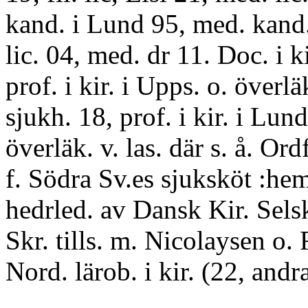
kand. i Lund 95, med. kand
lic. 04, med. dr 11. Doc. i ki
prof. i kir. i Upps. o. överlä
sjukh. 18, prof. i kir. i Lun
överläk. v. las. där s. å. Ordf
f. Södra Sv.es sjuksköt :he
hedrled. av Dansk Kir. Sels
Skr. tills. m. Nicolaysen o.
Nord. lärob. i kir. (22, andra