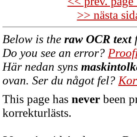
<< prev. page 
>> nästa si
Below is the
raw OCR text
f
Do you see an error?
Proof
Här nedan syns
maskintolk
ovan. Ser du något fel?
Kor
This page has
never
been pr
korrekturlästs.