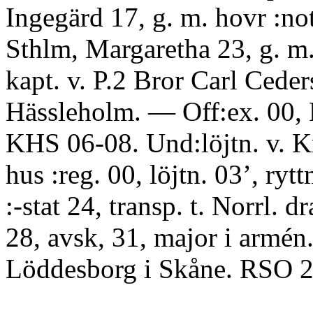
Ingegärd 17, g. m. hovr :no
Sthlm, Margaretha 23, g. m. 
kapt. v. P.2 Bror Carl Cede
Hässleholm. — Off:ex. 00,
KHS 06-08. Und:löjtn. v. K
hus :reg. 00, löjtn. 03’, rytt
:-stat 24, transp. t. Norrl. dr
28, avsk, 31, major i armén
Löddesborg i Skåne. RSO 