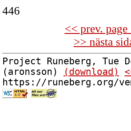
446
<< prev. page 
>> nästa si
Project Runeberg, Tue D
(aronsson)
(download)
<
https://runeberg.org/ve