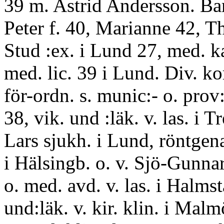
39 m. Astrid Andersson. Ba
Peter f. 40, Marianne 42, 
Stud :ex. i Lund 27, med. k
med. lic. 39 i Lund. Div. ko
för-ordn. s. munic:- o. prov:
38, vik. und :läk. v. las. i Tr
Lars sjukh. i Lund, röntgena
i Hälsingb. o. v. Sjö-Gunna
o. med. avd. v. las. i Halms
und:läk. v. kir. klin. i Mal