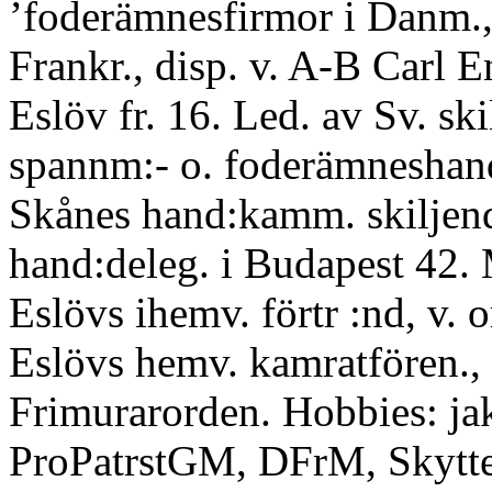
’foderämnesfirmor i Danm., 
Frankr., disp. v. A-B Carl 
Eslöv fr. 16. Led. av Sv. ski
spannm:- o. foderämneshand
Skånes hand:kamm. skiljend
hand:deleg. i Budapest 42. 
Eslövs ihemv. förtr :nd, v. o
Eslövs hemv. kamratfören.,
Frimurarorden. Hobbies: jak
ProPatrstGM, DFrM, Skyt