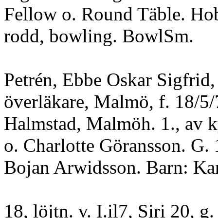
Fellow o. Round Täble. Ho
rodd, bowling. BowlSm.
Petrén, Ebbe Oskar Sigfrid, 
överläkare, Malmö, f. 18/5/
Halmstad, Malmöh. 1., av k
o. Charlotte Göransson. G.
Bojan Arwidsson. Barn: Kar
18, löjtn. v. I.il7, Siri 20, g