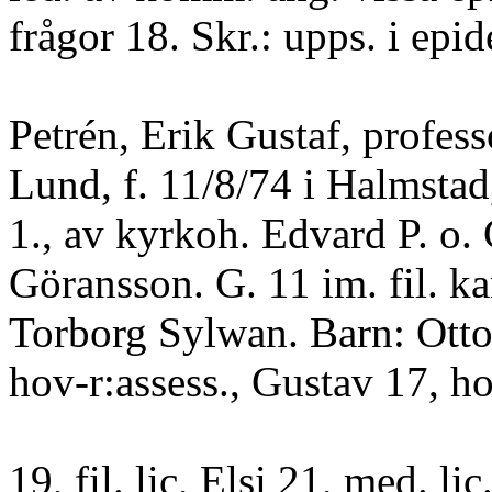
frågor 18. Skr.: upps. i epi
Petrén, Erik Gustaf, profess
Lund, f. 11/8/74 i Halmsta
1., av kyrkoh. Edvard P. o. 
Göransson. G. 11 im. fil. k
Torborg Sylwan. Barn: Otto 
hov-r:assess., Gustav 17, ho
19, fil. lic, Elsi 21, med. li