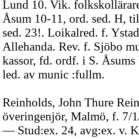
Lund 10. Vik. folkskollärar
Åsum 10-11, ord. sed. H, til
sed. 23!. Loikalred. f. Ysta
Allehanda. Rev. f. Sjöbo mu
kassor, fd. ordf. i S. Åsums b
led. av munic :fullm.
Reinholds, John Thure Rein
överingenjör, Malmö, f. 7/1
— Stud:ex. 24, avg:ex. v.