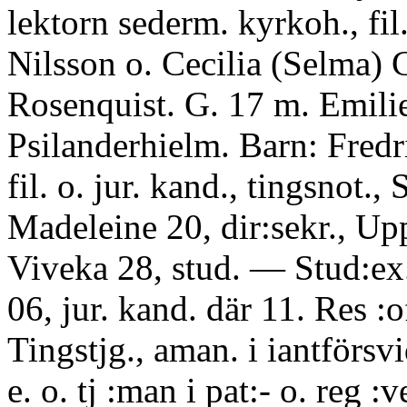
lektorn sederm. kyrkoh., fil
Nilsson o. Cecilia (Selma) 
Rosenquist. G. 17 m. Emili
Psilanderhielm. Barn: Fredri
fil. o. jur. kand., tingsnot.
Madeleine 20, dir:sekr., Up
Viveka 28, stud. — Stud:ex
06, jur. kand. där 11. Res :of
Tingstjg., aman. i iantförsv
e. o. tj :man i pat:- o. reg :ve