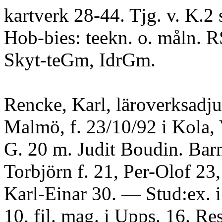
kartverk 28-44. Tjg. v. K.2 
Hob-bies: teekn. o. måln. 
Skyt-teGm, IdrGm.
Rencke, Karl, läroverksadju
Malmö, f. 23/10/92 i Kola, 
G. 20 m. Judit Boudin. Bar
Torbjörn f. 21, Per-Olof 23
Karl-Einar 30. — Stud:ex. 
10, fil. mag. i Upps. 16. Res