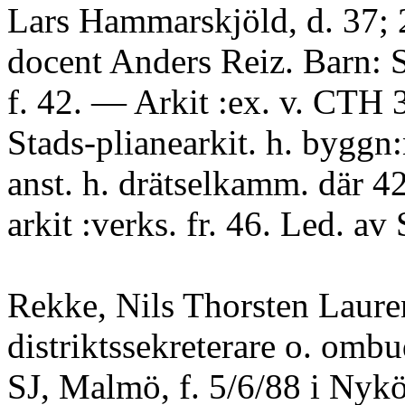
Lars Hammarskjöld, d. 37; 
docent Anders Reiz. Barn: 
f. 42. — Arkit :ex. v. CTH 
Stads-plianearkit. h. byggn
anst. h. drätselkamm. där 42
arkit :verks. fr. 46. Led. a
Rekke, Nils Thorsten Laure
distriktssekreterare o. omb
SJ, Malmö, f. 5/6/88 i Nykö