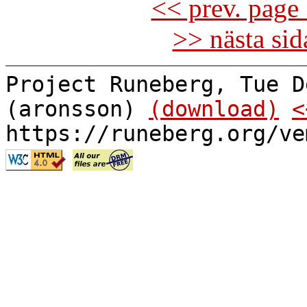
<< prev. page 
>> nästa si
Project Runeberg, Tue D
(aronsson)
(download)
<
https://runeberg.org/ve