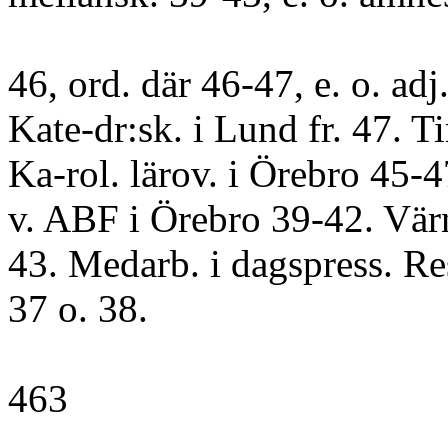
46, ord. där 46-47, e. o. adj.
Kate-dr:sk. i Lund fr. 47. Ti
Ka-rol. lärov. i Örebro 45-4
v. ABF i Örebro 39-42. Värn
43. Medarb. i dagspress. Res
37 o. 38.
463