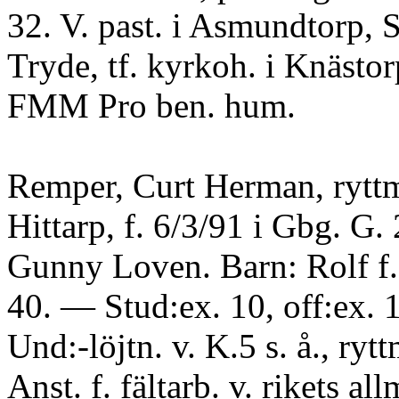
32. V. past. i Asmundtorp, 
Tryde, tf. kyrkoh. i Knästor
FMM Pro ben. hum.
Remper, Curt Herman, ryttm
Hittarp, f. 6/3/91 i Gbg. G.
Gunny Loven. Barn: Rolf f.
40. — Stud:ex. 10, off:ex. 
Und:-löjtn. v. K.5 s. å., ryt
Anst. f. fältarb. v. rikets all