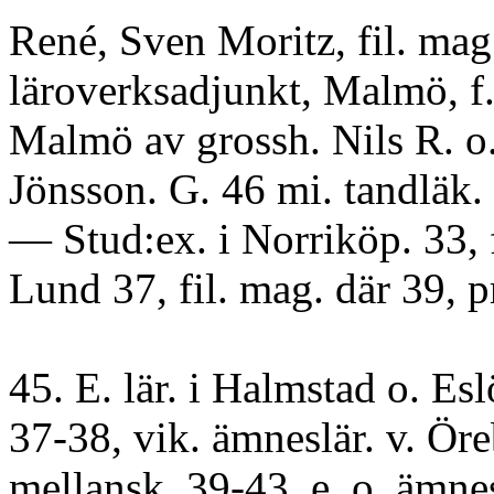
René, Sven Moritz, fil. mag
läroverksadjunkt, Malmö, f.
Malmö av grossh. Nils R. o.
Jönsson. G. 46 mi. tandläk.
— Stud:ex. i Norriköp. 33, f
Lund 37, fil. mag. där 39, p
45. E. lär. i Halmstad o. Es
37-38, vik. ämneslär. v. Öre
mellansk. 39-43, e. o. ämnes