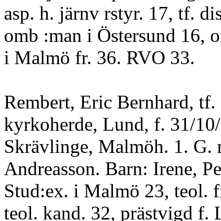
asp. h. järnv rstyr. 17, tf. dis
omb :man i Östersund 16, or
i Malmö fr. 36. RVO 33.
Rembert, Eric Bernhard, tf.
kyrkoherde, Lund, f. 31/10/
Skrävlinge, Malmöh. 1. G. 
Andreasson. Barn: Irene, P
Stud:ex. i Malmö 23, teol. fi
teol. kand. 32, prästvigd f. 