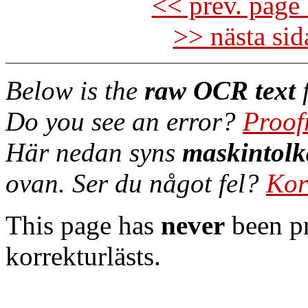
<< prev. page 
>> nästa si
Below is the
raw OCR text
f
Do you see an error?
Proof
Här nedan syns
maskintolk
ovan. Ser du något fel?
Kor
This page has
never
been pr
korrekturlästs.