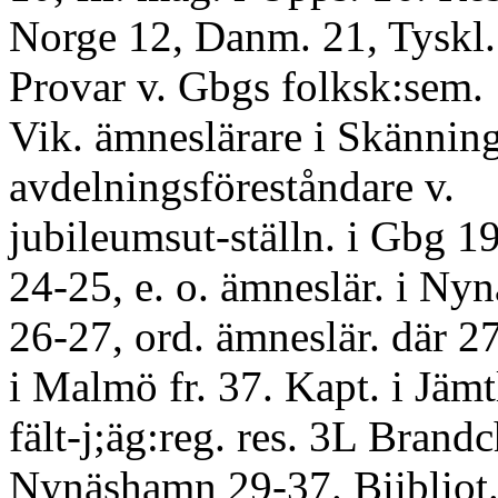
Norge 12, Danm. 21, Tyskl. 
Provar v. Gbgs folksk:sem. 
Vik. ämneslärare i Skännin
avdelningsföreståndare v.
jubileumsut-ställn. i Gbg 19
24-25, e. o. ämneslär. i N
26-27, ord. ämneslär. där 27,
i Malmö fr. 37. Kapt. i Jämt
fält-j;äg:reg. res. 3L Brandc
Nynäshamn 29-37. Biibliot. v