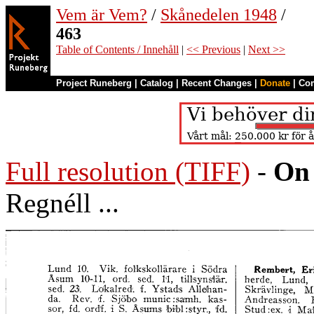
Vem är Vem?
/
Skånedelen 1948
/
463
Table of Contents / Innehåll
|
<< Previous
|
Next >>
Project Runeberg
|
Catalog
|
Recent Changes
|
Donate
|
Co
Full resolution (TIFF)
-
On 
Regnéll ...