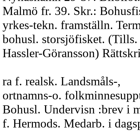
Malmö fr. 39. Skr.: Bohusfi
yrkes-tekn. framställn. Term
bohusl. storsjöfisket. (Tills
Hassler-Göransson) Rättskri
ra f. realsk. Landsmåls-,
ortnamns-o. folkminnesuppte
Bohusl. Undervisn :brev i 
f. Hermods. Medarb. i dags