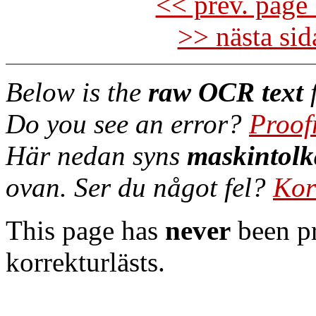
<< prev. page 
>> nästa si
Below is the
raw OCR text
f
Do you see an error?
Proof
Här nedan syns
maskintolk
ovan. Ser du något fel?
Kor
This page has
never
been pr
korrekturlästs.