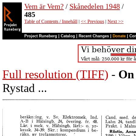
Vem är Vem?
/
Skånedelen 1948
/
485
Table of Contents / Innehåll
|
<< Previous
|
Next >>
Project Runeberg
|
Catalog
|
Recent Changes
|
Donate
|
Co
Full resolution (TIFF)
-
On 
Rystad ...