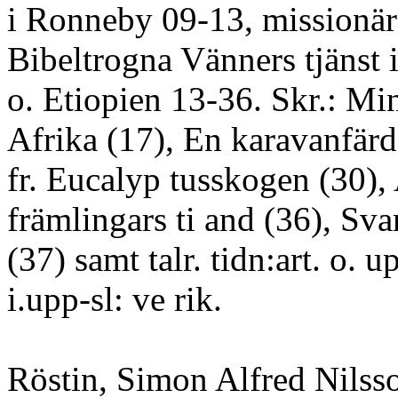
i Ronneby 09-13, missionär
Bibeltrogna Vänners tjänst i
o. Etiopien 13-36. Skr.: Min
Afrika (17), En karavanfärd
fr. Eucalyp tusskogen (30), 
främlingars ti and (36), Svar
(37) samt talr. tidn:art. o. u
i.upp-sl: ve rik.
Röstin, Simon Alfred Nilss