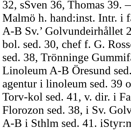
32, sSven 36, Thomas 39.
Malmö h. hand:inst. Intr. i 
A-B Sv.’ Golvundeirhållet 2
bol. sed. 30, chef f. G. Ros
sed. 38, Trönninge Gummif
Linoleum A-B Öresund sed.
agentur i linoleum sed. 39 
Torv-kol sed. 41, v. dir. i F
Florozon sed. 38, i Sv. Gol
A-B i Sthlm sed. 41. iStyr:m