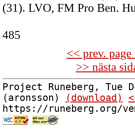
(31). LVO, FM Pro Ben. H
485
<< prev. page 
>> nästa si
Project Runeberg, Tue D
(aronsson)
(download)
<
https://runeberg.org/ve