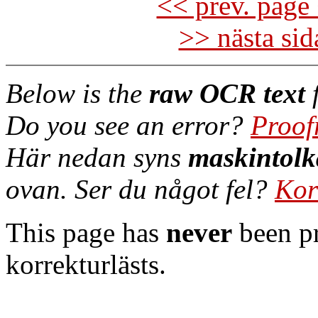
<< prev. page 
>> nästa si
Below is the
raw OCR text
f
Do you see an error?
Proof
Här nedan syns
maskintolk
ovan. Ser du något fel?
Kor
This page has
never
been pr
korrekturlästs.