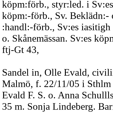
köpm:förb., styr:led. i Sv:e
köpm:-förb., Sv. Beklädn:-
:handl:-förb., Sv:es iasitigh
o. Skånemässan. Sv:es köp
ftj-Gt 43,
Sandel in, Olle Evald, civil
Malmö, f. 22/11/05 i Sthlm 
Evald F. S. o. Anna Schulll
35 m. Sonja Lindeberg. Bar