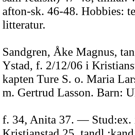
afton-sk. 46-48. Hobbies: t
litteratur.
Sandgren, Åke Magnus, tan
Ystad, f. 2/12/06 i Kristian
kapten Ture S. o. Maria Lar
m. Gertrud Lasson. Barn: U
f. 34, Anita 37. — Stud:ex. 
Kristianstad 25, tandl :kand.