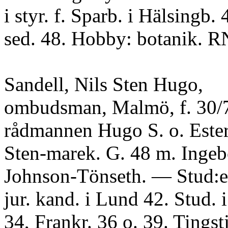
i styr. f. Sparb. i Hälsingb. 
sed. 48. Hobby: botanik. 
Sandell, Nils Sten Hugo,
ombudsman, Malmö, f. 30/
rådmannen Hugo S. o. Este
Sten-marek. G. 48 m. Ingeb
Johnson-Tönseth. — Stud:ex
jur. kand. i Lund 42. Stud. 
34, Frankr. 36 o. 39. Tingstj