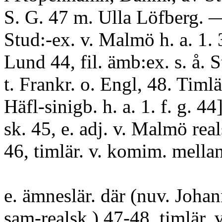
S. G. 47 m. Ulla Löfberg. 
Stud:-ex. v. Malmö h. a. 1. 3
Lund 44, fil. ämb:ex. s. å. S
t. Frankr. o. Engl, 48. Timlär
Häfl-sinigb. h. a. 1. f. g. 4
sk. 45, e. adj. v. Malmö real
46, timlär. v. komim. mellan
e. ämneslär. där (nuv. Joha
sam-realsk.) 47-48, timlär.