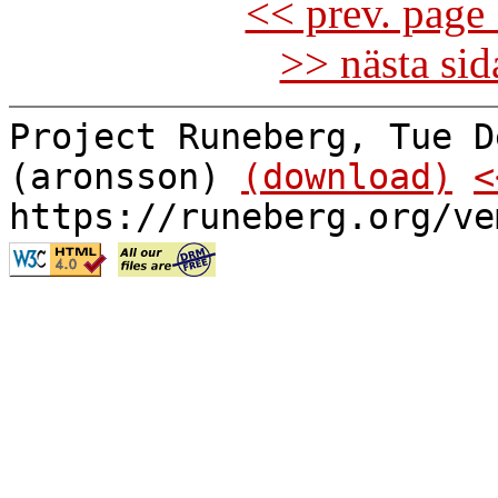
<< prev. page 
>> nästa si
Project Runeberg, Tue D
(aronsson)
(download)
<
https://runeberg.org/ve