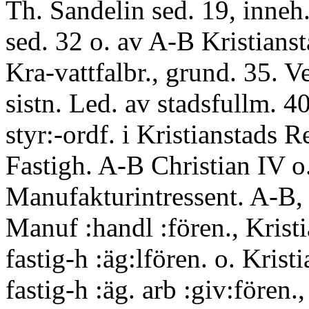
Th. Sandelin sed. 19, inneh
sed. 32 o. av A-B Kristians
Kra-vattfalbr., grund. 35. Ver
sistn. Led. av stadsfullm. 4
styr:-ordf. i Kristianstads 
Fastigh. A-B Christian IV o
Manufakturintressent. A-B, 
Manuf :handl :fören., Kristi
fastig-h :äg:lfören. o. Kristi
fastig-h :äg. arb :giv:fören.,