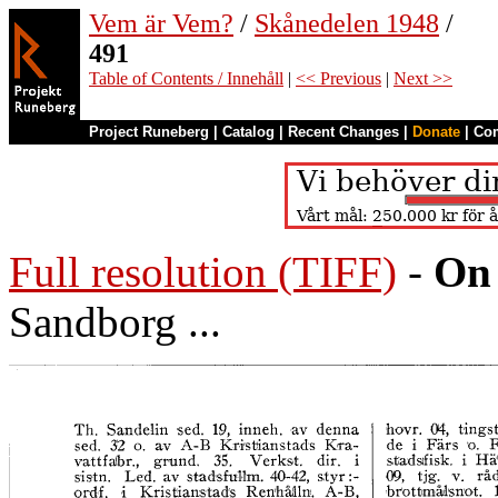
Vem är Vem?
/
Skånedelen 1948
/
491
Table of Contents / Innehåll
|
<< Previous
|
Next >>
Project Runeberg
|
Catalog
|
Recent Changes
|
Donate
|
Co
Full resolution (TIFF)
-
On 
Sandborg ...