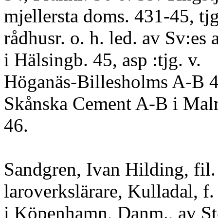
mjellersta doms. 431-45, tjg
rådhusr. o. h. led. av Sv:es
i Hälsingb. 45, asp :tjg. v.
Höganäs-Billesholms A-B 
Skånska Cement A-B i Mal
46.
Sandgren, Ivan Hilding, fil.
laroverkslärare, Kulladal, f
i Köpenhamn, Danm., av St