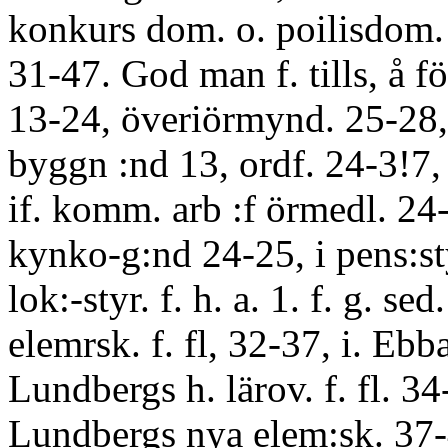
konkurs dom. o. poilisdom.
31-47. God man f. tills, å 
13-24, överiörmynd. 25-28, 
byggn :nd 13, ordf. 24-3!7, o
if. komm. arb :f örmedl. 24-
kynko-g:nd 24-25, i pens:sty
lok:-styr. f. h. a. 1. f. g. sed
elemrsk. f. fl, 32-37, i. Ebb
Lundbergs h. lärov. f. fl. 3
Lundbergs nya elem:sk. 37-4