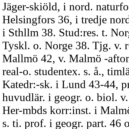
Jäger-skiöld, i nord. naturfo
Helsingfors 36, i tredje no
i Sthllm 38. Stud:res. t. Nor
Tyskl. o. Norge 38. Tjg. v. r
Mallmö 42, v. Malmö -aftom
real-o. studentex. s. å., timlä
Katedr:-sk. i Lund 43-44, p
huvudlär. i geogr. o. biol. v.
Her-mbds korr:inst. i Malmö
s. ti. prof. i geogr. part. 46 