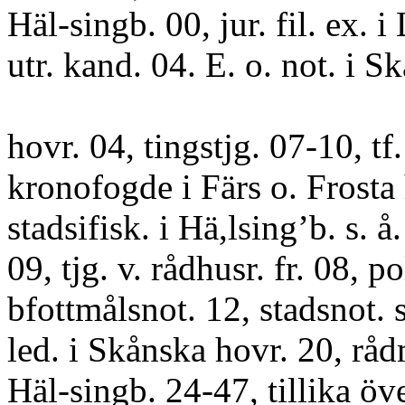
Häl-singb. 00, jur. fil. ex. i
utr. kand. 04. E. o. not. i S
hovr. 04, tingstjg. 07-10, tf.
kronofogde i Färs o. Frosta h
stadsifisk. i Hä,lsing’b. s. å
09, tjg. v. rådhusr. fr. 08, po
bfottmålsnot. 12, stadsnot. s.
led. i Skånska hovr. 20, rå
Häl-singb. 24-47, tillika öv