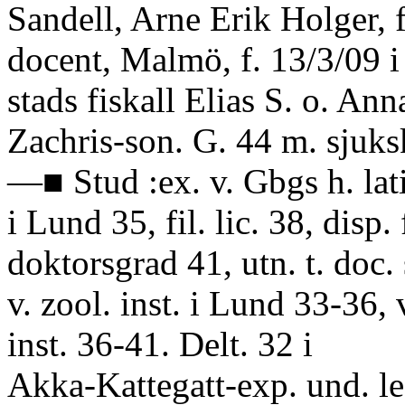
Sandell, Arne Erik Holger, fa
docent, Malmö, f. 13/3/09 i
stads fiskall Elias S. o. Ann
Zachris-son. G. 44 m. sjuks
—■ Stud :ex. v. Gbgs h. lati
i Lund 35, fil. lic. 38, disp. 
doktorsgrad 41, utn. t. doc. 
v. zool. inst. i Lund 33-36, 
inst. 36-41. Delt. 32 i
Akka-Kattegatt-exp. und. le