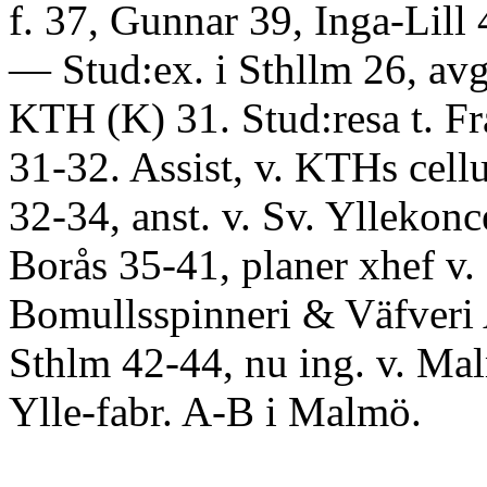
f. 37, Gunnar 39, Inga-Lill 
— Stud:ex. i Sthllm 26, avg:
KTH (K) 31. Stud:resa t. Fr
31-32. Assist, v. KTHs cellu
32-34, anst. v. Sv. Yllekon
Borås 35-41, planer xhef v.
Bomullsspinneri & Väfveri 
Sthlm 42-44, nu ing. v. Ma
Ylle-fabr. A-B i Malmö.