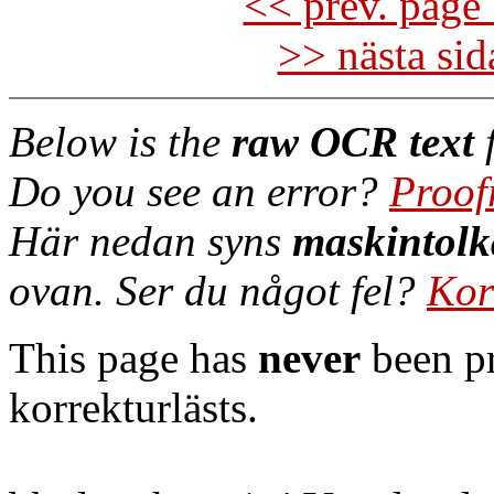
<< prev. page 
>> nästa si
Below is the
raw OCR text
f
Do you see an error?
Proof
Här nedan syns
maskintolk
ovan. Ser du något fel?
Kor
This page has
never
been pr
korrekturlästs.