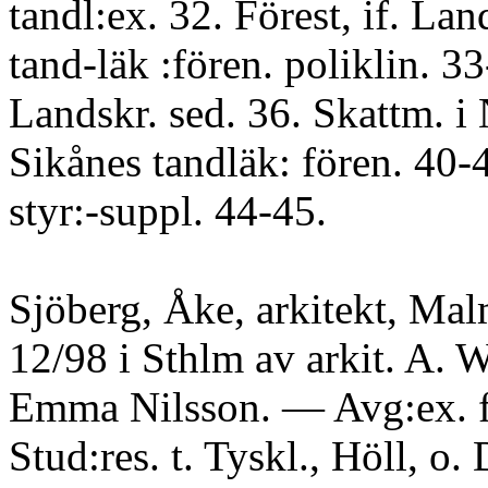
tandl:ex. 32. Förest, if. Lan
tand-läk :fören. poliklin. 33
Landskr. sed. 36. Skattm. i
Sikånes tandläk: fören. 40-
styr:-suppl. 44-45.
Sjöberg, Åke, arkitekt, Mal
12/98 i Sthlm av arkit. A. W
Emma Nilsson. — Avg:ex. f
Stud:res. t. Tyskl., Höll, o