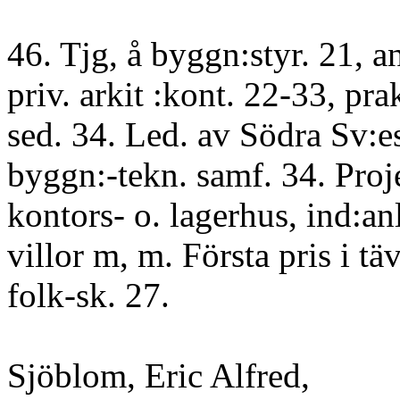
46. Tjg, å byggn:styr. 21, an
priv. arkit :kont. 22-33, prak
sed. 34. Led. av Södra Sv:e
byggn:-tekn. samf. 34. Proj
kontors- o. lagerhus, ind:an
villor m, m. Första pris i tä
folk-sk. 27.
Sjöblom, Eric Alfred,