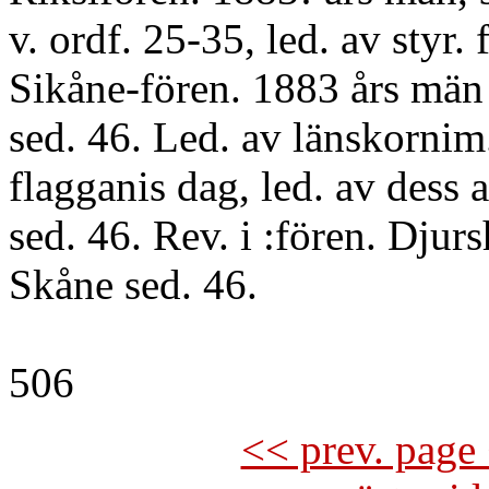
v. ordf. 25-35, led. av styr. f
Sikåne-fören. 1883 års män f
sed. 46. Led. av länskornim.
flagganis dag, led. av dess a
sed. 46. Rev. i :fören. Djur
Skåne sed. 46.
506
<< prev. page 