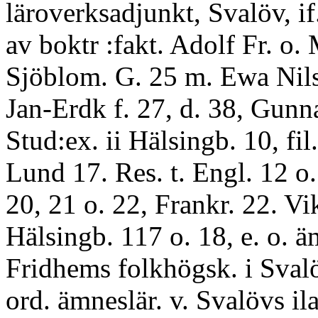
läroverksadjunkt, Svalöv, if
av boktr :fakt. Adolf Fr. o.
Sjöblom. G. 25 m. Ewa Nils
Jan-Erdk f. 27, d. 38, Gunn
Stud:ex. ii Hälsingb. 10, fil
Lund 17. Res. t. Engl. 12 o.
20, 21 o. 22, Frankr. 22. Vik
Hälsingb. 117 o. 18, e. o. ä
Fridhems folkhögsk. i Sval
ord. ämneslär. v. Svalövs il