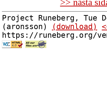
>> nästa si
Project Runeberg, Tue D
(aronsson)
(download)
<
https://runeberg.org/ve