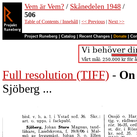
Vem är Vem?
/
Skånedelen 1948
/
506
Table of Contents / Innehåll
|
<< Previous
|
Next >>
Project Runeberg
|
Catalog
|
Recent Changes
|
Donate
|
Co
Full resolution (TIFF)
-
On 
Sjöberg ...