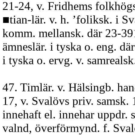
21-24, v. Fridhems folkhög
■tian-lär. v. h. ’foliksk. i S
komm. mellansk. där 23-391
ämneslär. i tyska o. eng. där
i tyska o. ervg. v. samrealsk.
47. Timlär. v. Hälsingb. ha
17, v. Svalövs priv. samsk.
innehaft el. innehar uppdr. s
valnd, överförmynd. f. Sval