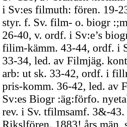
i Sv:es filmuth: fören. 19-23
styr. f. Sv. film- o. biogr :;m
26-40, v. ordf. i Sv:e’s biogr
filim-kämm. 43-44, ordf. i S
33-34, led. av Filmjäg. kont
arb: ut sk. 33-42, ordf. i fil
pris-komm. 36-42, led. av 
Sv:es Biogr :äg:förfo. nyeta
rev. i Sv. tfilmsamf. 3&-43. 
Rikslfören. 1883! års män, 