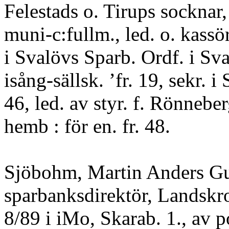
Felestads o. Tirups socknar,
muni-c:fullm., led. o. kassö
i Svalövs Sparb. Ordf. i Sv
isång-sällsk. ’fr. 19, sekr. i 
46, led. av styr. f. Rönneber
hemb : för en. fr. 48.
Sjöbohm, Martin Anders Gu
sparbanksdirektör, Landskro
8/89 i iMo, Skarab. 1., av p