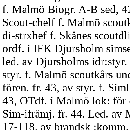
f. Malmö Biogr. A-B sed, 4
Scout-chelf f. Malmö scoutk
di-strxhef f. Skånes scoutdli
ordf. i IFK Djursholm simse
led. av Djursholms idr:styr.
styr. f. Malmö scoutkårs und
fören. fr. 43, av styr. f. Siml
43, OTdf. i Malmö lok: för 
Sim-ifrämj. fr. 44. Led. av
17-118, av brandsk :komm. 