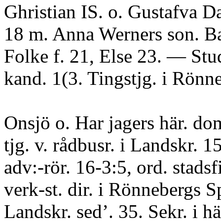
Ghristian IS. o. Gustafva 
18 m. Anna Werners son. B
Folke f. 21, Else 23. — Stud
kand. 1(3. Tingstjg. i Rönn
Onsjö o. Har jagers här. do
tjg. v. rådbusr. i Landskr. 1
adv:-rör. 16-3:5, ord. stadsf
verk-st. dir. i Rönnebergs S
Landskr. sed’. 35. Sekr. i h