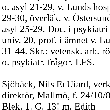
o. asyl 21-29, v. Lunds hosp
29-30, överläk. v. Östersund
asyl 25-29. Doc. i psykiatri
univ. 20, prof. i ämnet v. L
31-44. Skr.: vetensk. arb. rö
o. psykiatr. frågor. LFS.
Sjöbäck, Nils EcUiard, verk
direktör, Mallmö, f. 24/10/
Blek. 1. G. 13! m. Edith