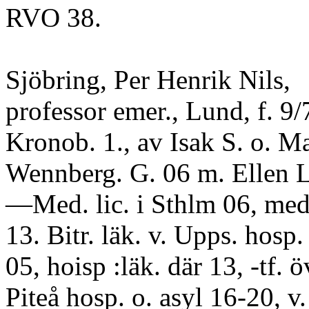
RVO 38.
Sjöbring, Per Henrik Nils,
professor emer., Lund, f. 9/
Kronob. 1., av Isak S. o. Ma
Wennberg. G. 06 m. Ellen 
—Med. lic. i Sthlm 06, med.
13. Bitr. läk. v. Upps. hosp.
05, hoisp :läk. där 13, -tf. ö
Piteå hosp. o. asyl 16-20, v