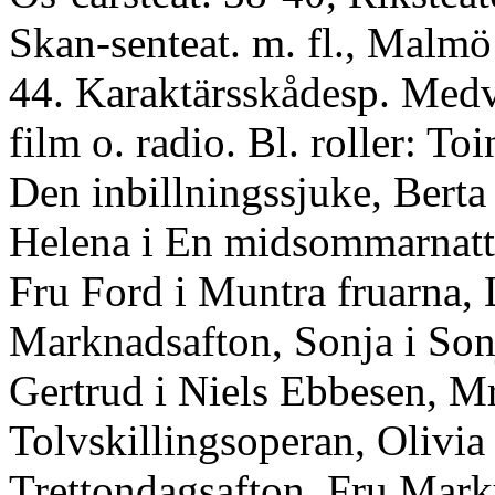
Skan-senteat. m. fl., Malmö s
44. Karaktärsskådesp. Medv.
film o. radio. Bl. roller: Toi
Den inbillningssjuke, Berta 
Helena i En midsommarnat
Fru Ford i Muntra fruarna, 
Marknadsafton, Sonja i Son
Gertrud i Niels Ebbesen, M
Tolvskillingsoperan, Olivia 
Trettondagsafton, Fru Marku