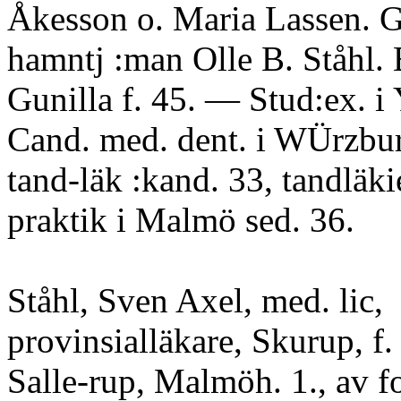
Åkesson o. Maria Lassen. G
hamntj :man Olle B. Ståhl. 
Gunilla f. 45. — Stud:ex. i
Cand. med. dent. i WÜrzbu
tand-läk :kand. 33, tandläk
praktik i Malmö sed. 36.
Ståhl, Sven Axel, med. lic,
provinsialläkare, Skurup, f. 
Salle-rup, Malmöh. 1., av f