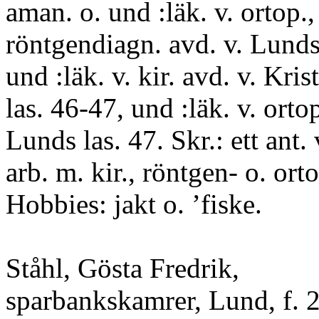
aman. o. und :läk. v. ortop., 
röntgendiagn. avd. v. Lunds
und :läk. v. kir. avd. v. Kris
las. 46-47, und :läk. v. ortop
Lunds las. 47. Skr.: ett ant.
arb. m. kir., röntgen- o. ort
Hobbies: jakt o. ’fiske.
Ståhl, Gösta Fredrik,
sparbankskamrer, Lund, f. 2