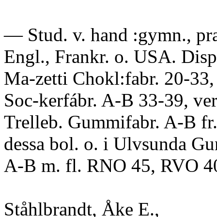
— Stud. v. hand :gymn., prak
Engl., Frankr. o. USA. Disp
Ma-zetti Chokl:fabr. 20-33, 
Soc-kerfábr. A-B 33-39, verk
Trelleb. Gummifabr. A-B fr.
dessa bol. o. i Ulvsunda G
A-B m. fl. RNO 45, RVO 4
Ståhlbrandt, Åke E.,