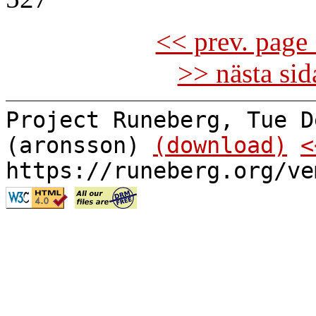
<< prev. page 
>> nästa si
Project Runeberg, Tue D
(aronsson)
(download)
<
https://runeberg.org/ve