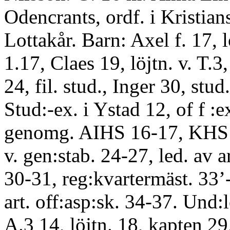
Odencrants, ordf. i Kristian
Lottakår. Barn: Axel f. 17, l
1.17, Claes 19, löjtn. v. T.3
24, fil. stud., Inger 30, stu
Stud:-ex. i Ystad 12, of f :e
genomg. AIHS 16-17, KHS 
v. gen:stab. 24-27, led. av 
30-31, reg:kvartermäst. 33’-
art. off:asp:sk. 34-37. Und:l
A.3 14, löjtn. 18, kapten 29