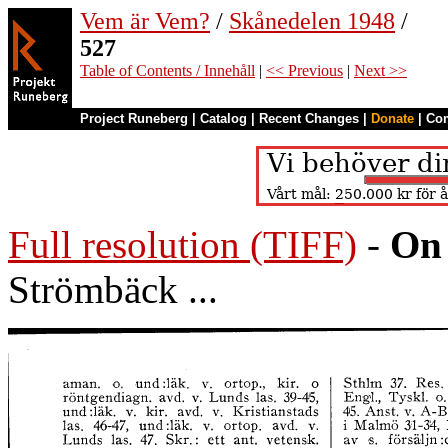
Vem är Vem?
/
Skånedelen 1948
/
527
Table of Contents / Innehåll
|
<< Previous
|
Next >>
Project Runeberg
|
Catalog
|
Recent Changes
|
Donate
|
Co
Full resolution (TIFF)
-
On 
Strömbäck ...