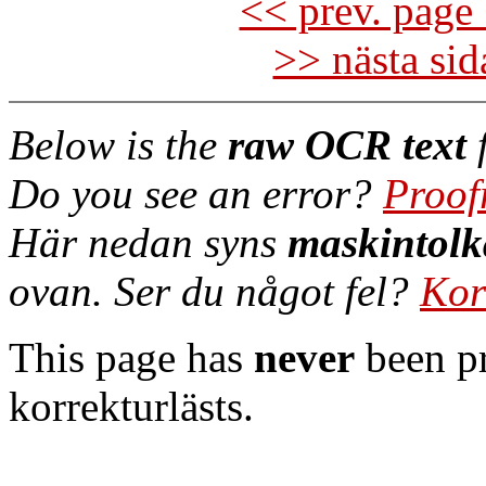
<< prev. page 
>> nästa si
Below is the
raw OCR text
f
Do you see an error?
Proof
Här nedan syns
maskintolk
ovan. Ser du något fel?
Kor
This page has
never
been pr
korrekturlästs.