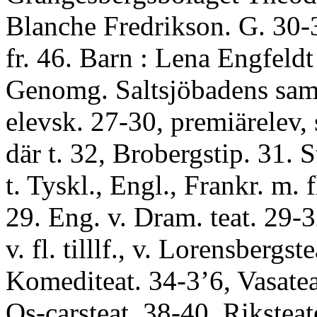
Blanche Fredrikson. G. 30-
fr. 46. Barn : Lena Engfeldt
Genomg. Saltsjöbadens sam
elevsk. 27-30, premiärelev,
där t. 32, Brobergstip. 31. S
t. Tyskl., Engl., Frankr. m. 
29. Eng. v. Dram. teat. 29-3
v. fl. tilllf., v. Lorensbergst
Komediteat. 34-3’6, Vasatea
Os-carsteat. 38-40, Riksteat