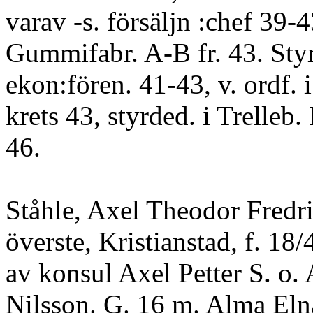
varav -s. försäljn :chef 39-4
Gummifabr. A-B fr. 43. Styr
ekon:fören. 41-43, v. ordf. 
krets 43, styrded. i Trelleb.
46.
Ståhle, Axel Theodor Fredri
överste, Kristianstad, f. 18
av konsul Axel Petter S. o.
Nilsson. G. 16 m. Alma Eln