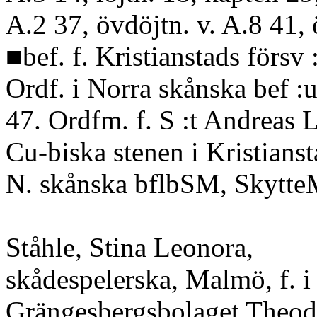
A.2 37, övdöjtn. v. A.8 41, 
■bef. f. Kristianstads försv 
Ordf. i Norra skånska bef :u
47. Ordfm. f. S :t Andreas 
Cu-biska stenen i Kristians
N. skånska bflbSM, Skytte
Ståhle, Stina Leonora,
skådespelerska, Malmö, f. i
Grängesbergsbolaget Theodo