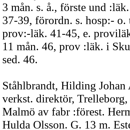
3 mån. s. å., förste und :läk
37-39, förordn. s. hosp:- o. 
prov:-läk. 41-45, e. provil
11 mån. 46, prov :läk. i Sku
sed. 46.
Ståhlbrandt, Hilding Johan 
verkst. direktör, Trelleborg, 
Malmö av fabr :förest. Herm
Hulda Olsson. G. 13 m. Est