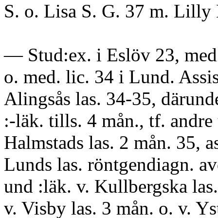
S. o. Lisa S. G. 37 m. Lilly
— Stud:ex. i Eslöv 23, med
o. med. lic. 34 i Lund. Assist
Alingsås las. 34-35, därunde
:-läk. tills. 4 mån., tf. andre
Halmstads las. 2 mån. 35, ass
Lunds las. röntgendiagn. avd
und :läk. v. Kullbergska las
v. Visby las. 3 mån. o. v. Ys